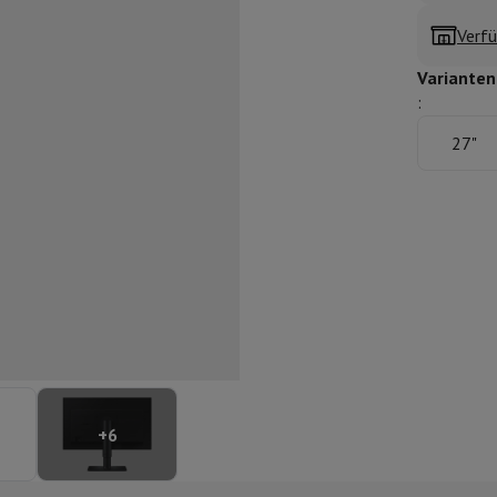
ilintegrierter Geschirrspüler
Geschirrspüler 45 cm
Verfü
bau-Gefrierschrank
Weinkühlschrank einbaubar
Einbau-Kühlschrank
fen (90cm)
Varianten
-Kochfeld
Modulares Kochfeld
:
terfahrbare Haube
Teleskopische Abzugshaube
Inselhaube
Dunstabz
27"
lle
rmeschublade
chine
Zerkleinerer
KitchenAid
Smeg
Multifunktionale Küchenmaschin
ereiter
ör Snacks
Espressomaschine
Kapsel- & Padmaschine
Nespresso
Dolce Gusto
Se
 mit Filter
+
6
arer
Aufschnittmaschine
Küchenwaage
Vakuumverpackungsmaschin
ncha
Grillen
Elektrischer Wok