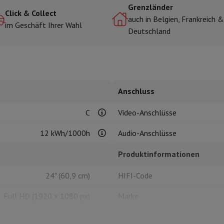
Grenzländer
Click & Collect
auch in Belgien, Frankreich &
im Geschäft Ihrer Wahl
Deutschland
r zum Kochen
n & Schneiden
Küchenlöffel
Mischen & Abmessen
Koch- und Gewürz
Anschluss
C
Video-Anschlüsse
12 kWh/1000h
Audio-Anschlüsse
te
Dyson Airwrap
Dyson Corrale
Dyson Supersonic
Produktinformationen
ing
Bartschneider
Nasen-Ohr-Clipper
Scherköpfe
24" (60,9 cm)
HIFI-Code
m Licht
d Schultermassage
Körpermassage
Full HD (1920 x 1080 px)
Marke
lator
Thermometer
Heizdecke
IPS
EAN