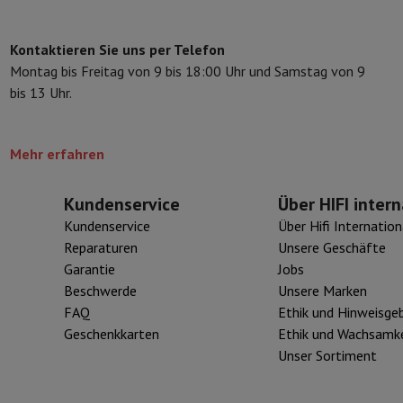
eibeinstative
Digitaler Bilderrahmen & Album
Kontaktieren Sie uns per Telefon
Montag bis Freitag von 9 bis 18:00 Uhr und Samstag von 9
ras
Wetterwarte
bis 13 Uhr.
Watch
Garmin
Activity Tracker
d Elektroroller
E-Bike
Mehr erfahren
er
Spiele
Gaming-Stühle
Kundenservice
Über HIFI intern
n
Steckdosen für die Reise
Solarenergie
Kundenservice
Über Hifi Internation
Reparaturen
Unsere Geschäfte
Garantie
Jobs
d zurück
Sicher bezahlen
Beschwerde
Unsere Marken
Geschäft
Große Elektroinstallation
Integrierte Installation
Installat
FAQ
Ethik und Hinweisge
ferzeit
Geschenkkarten
Ethik und Wachsamke
 Mastercard auf Kredit kaufen?
Wann wird meine Bestellung geliefer
Unser Sortiment