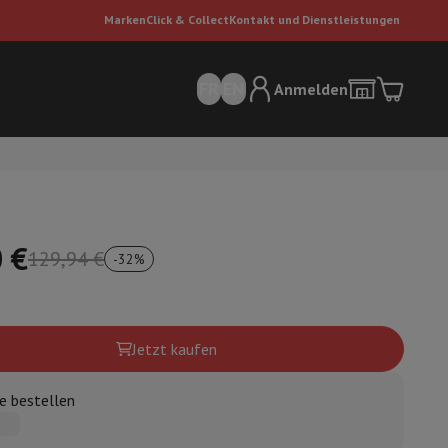
Marken
Click & Collect
Kontakt und Dienstleistungen
FR
EN
Anmelden
 €
129,94 €
-
32
%
sauger
Dyson Staubsauger
Staubsauger-Zubehör
Bodenreiniger
Jetzt kaufen
e bestellen
 Luft