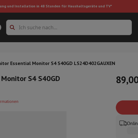
ung und Installation in 48 Stunden für Haushaltsgeräte und TV*
Zubehöre Waschmaschinen
Überlagerungsrahmen und Sockel
boxes
Einbau-Kühlschrank
nitor Essential Monitor S4 S40GD LS24D402GAUXEN
l Monitor S4 S40GD
89,00
ke
ormationen
auger
Handstaubsauger
Staubsaugerroboter
Multifunktionaler Staub
iniger
Reiniger für Böden & Teppiche
Reinigungsprodukte
Mülleimer
en
Bügelmaschine
Bügelbrett
Zubehör
Onlin
ler
Luftbefeuchter
Luftentfeuchter
Zusatzheizung
Behandlung von