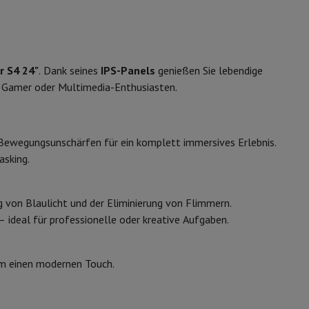
ip7 & Fold7
LS24D402GAUXEN
r S4 24"
. Dank seines
IPS-Panels
genießen Sie lebendige
s, Gamer oder Multimedia-Enthusiasten.
Bewegungsunschärfen für ein komplett immersives Erlebnis.
asking.
 MacBook Air
Refurbished Laptops
g von Blaulicht und der Eliminierung von Flimmern.
 – ideal für professionelle oder kreative Aufgaben.
spads
aum einen modernen Touch.
ker
Tintenpatronen & Toner