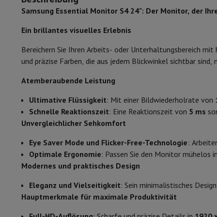
Smartphones
Alle Smartphones
Apple iPhone
iPhone 17
iPhone
Samsung Essential Monitor S4 24": Der Monitor, der Ihr
Bildschirmform
Generalüberholte Smartphones
Generalüberholte Smartpho
Verbundene Uhren
Smartwatch
Apple Watch
Samsung Galaxy 
Ein brillantes visuelles Erlebnis
Bildseitenverhältnis
Schutz
iPhone Hülle
Samsung Hülle
Universelle Schutzhülle
i
Nachladen
Powerbank
Ladegerät
Ladegeräte für das Auto
App
Bereichern Sie Ihren Arbeits- oder Unterhaltungsbereich mit
Responstijd
Telefonie-Zubehör
Speicherkarte
Kabel
Autohalterung
Verschi
und präzise Farben, die aus jedem Blickwinkel sichtbar sin
Zahlungsterminals
SumUp
Aktualisierungsrate
Atemberaubende Leistung
GSM
Alle GSM
Emporia GSM
GSM Nokia
Helligkeit
Festnetztelefone
Alle Festnetztelefone
Gigaset-Telefone
Ultimative Flüssigkeit
: Mit einer Bildwiederholrate von
Navigationssystem
Navigation Auto
Radarwarner Coyote
Fahr
Schnelle Reaktionszeit
: Eine Reaktionszeit von
5 ms
sor
Kontrast
Verschiedenes
Walkie-Talkies
Mobile Fotodrucker
Unvergleichlicher Sehkomfort
Computer & Büro
Design
Laptop & Notebook
Laptop
Ultra-portabler Computer
2-in-
Eye Saver Mode und Flicker-Free-Technologie
: Arbeit
Desktop-Computer
Desktop-Computer
All-in-One-Computer
Geeignet für
Optimale Ergonomie
: Passen Sie den Monitor mühelos i
PC Gaming
Gaming-Bereich
Laptop Gaming
PC Gamer
PC RTX 5
Modernes und praktisches Design
Serie
Tablette & E-Reader
Tablette
E-Reader
Apple iPad
Samsung G
Eleganz und Vielseitigkeit
: Sein minimalistisches Desi
Drucker & Scanner
Drucker
HP Instant Ink
Tintenstrahldrucker
Farbe
Hauptmerkmale für maximale Produktivität
Netzwerk
FRITZ!
IP-Kameras
Peripheriegerät
PC-Bildschirm
Tastatur
Maus
PC-Headsets
Proj
Maße (L x T x H)
Full-HD-Auflösung
: Scharfe und präzise Details in
1920 x