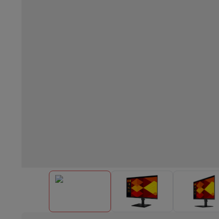
Einbaugeschirrspüler
Vollständig integrierter Geschirrspüler
Te
Kühlen und Einfrieren
Einbau-Kombi Kühl-/Gefrierschrank
Ein
Öfen
Multifunktionaler Einbaubackofen
Dampfofen
XL-Backo
Kochfelder
Alle Kochplatten
Induktionskochfeld
Glaskeramik
Abzugshauben
Alle Abzugshauben
Dekorative Abzugshaube
Un
Einbau-Mikrowelle
Einbau-Mikrowelle
Einbau-Kombi-Mikrowe
Einbau-Waschmaschinen
Einbau-Waschmaschine
Andere Einbaugeräte
Einbau-Kaffee- & Espressomaschine
Wä
Küche & Tischkultur
Küchenmaschine & Mixer
Mixer
Soupmaker
Blender
Küchenmas
Frühstück
Brotbackautomat
Toaster
Juicer
Eierkocher
Joghurtb
Snacks
Fritteuse
Airfryer
Sandwichmaschine
Waffeleisen
Zubeh
Desserts
Chocolatier
Eismaschine & Eiskocher
Crêpe-Pfanne
Indoor-Garten
Click & Grow
Kräuter & Zubehör
Kaffee & Tee
Kaffeemaschine
Espressomaschine
De'Longhi 
Getränk
Sprudelnde Getränkemaschine
Bierzapfanlage
Karaffe
Küchengeräte
Dörrgeräte
Nudelmaschine
Slow Cooker
Dampfg
Spaß beim Kochen
Grills
Gourmet-Geräte
Raclette
Fondue
Pla
Am Tisch
Tischkultur
Tischdekoration