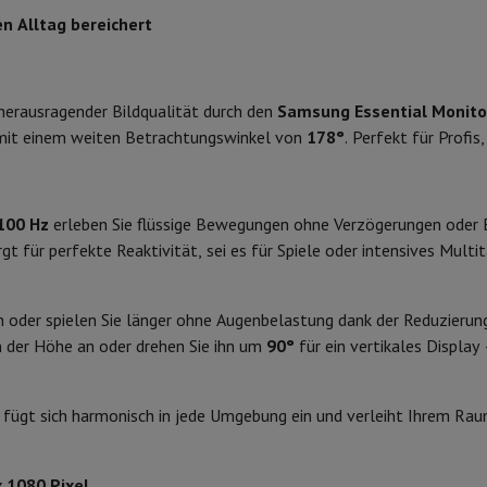
 Air
Samsung Smartphones
Samsung Galaxy S25
Samsung Galaxy Fl
en Alltag bereichert
Flacher
Code des Verkäufers
nes
Generalüberholtes iPhone
Generalüberholtes Samsung
Watch
Garmin
Activity Tracker
16:9
Phone Bildschirmschutz
Samsung Bildschirmschutz
le Ladegeräte
 herausragender Bildqualität durch den
Samsung Essential Monito
5 ms
edenes
Freisprecheinrichtung
d, mit einem weiten Betrachtungswinkel von
178°
. Perfekt für Profi
100 Hz
250 nits
100 Hz
erleben Sie flüssige Bewegungen ohne Verzögerungen oder 
rad-Navigation
gt für perfekte Reaktivität, sei es für Spiele oder intensives Multit
1000:1
1-Computer
Laptop Gaming
Apple MacBook
Apple MacBook Pro
Apple
en oder spielen Sie länger ohne Augenbelastung dank der Reduzierun
Apple iMac
PC Gamer
n der Höhe an oder drehen Sie ihn um
90°
für ein vertikales Display
0 Series
Gaming-Monitor
Gaming-Maus
Gaming-Stühle
Gaming-Mau
Samsung Monitor
alaxy Tab
Refurbished tablets
gn fügt sich harmonisch in jede Umgebung ein und verleiht Ihrem R
Laserdrucker
Epson EcoTank
Mobile Fotodrucker
Fotopapier & Druc
Schwarz
ektor
Webcam
PC-Lautsprecher
54,07 x 21,9 x 49,77 cm
 1080 Pixel
.