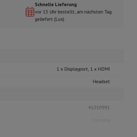
Schnelle Lieferung
vor 15 Uhr bestellt, am nächsten Tag
geliefert (Lux)
mühlen
1 x Displayport, 1 x HDMI
Headset
41010991
Samsung
8806095803005