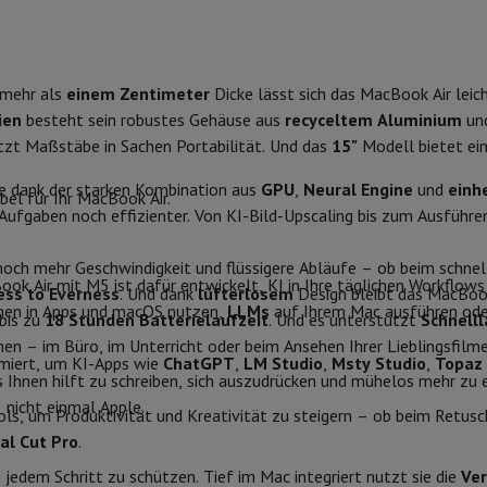
 Air
Samsung Smartphones
Samsung Galaxy S25
Samsung Galaxy Fl
Modell
nes
Generalüberholtes iPhone
Generalüberholtes Samsung
Prozessor
Watch
Garmin
Activity Tracker
Luftkühlung
Phone Bildschirmschutz
Samsung Bildschirmschutz
 mehr als
einem Zentimeter
Dicke lässt sich das MacBook Air leich
Cores
le Ladegeräte
ien
besteht sein robustes Gehäuse aus
recyceltem Aluminium
und
edenes
Freisprecheinrichtung
Bildschirm
zt Maßstäbe in Sachen Portabilität. Und das
15"
Modell bietet ein
Lithium Polymer
e dank der starken Kombination aus
GPU
,
Neural Engine
und
einh
66.5 Wh
Bildschirmgröße
el für Ihr MacBook Air.
KI-Aufgaben noch effizienter. Von KI-Bild-Upscaling bis zum Ausfüh
18 u
Qualität des Bildschirms
rad-Navigation
noch mehr Geschwindigkeit und flüssigere Abläufe – ob beim schne
Bildschirm Typ
 Air mit M5 ist dafür entwickelt, KI in Ihre täglichen Workflows z
ss to Everness
. Und dank
lüfterlosem
Design bleibt das MacBook 
nen in Apps und macOS nutzen,
LLMs
auf Ihrem Mac ausführen oder
1-Computer
Laptop Gaming
Apple MacBook
Apple MacBook Pro
Apple
bis zu
18 Stunden Batterielaufzeit
. Und es unterstützt
Schnell
Helligkeit
Apple iMac
PC Gamer
en – im Büro, im Unterricht oder beim Ansehen Ihrer Lieblingsfilm
miert, um KI-Apps wie
ChatGPT
,
LM Studio
,
Msty Studio
,
Topaz
0 Series
Gaming-Monitor
Gaming-Maus
Gaming-Stühle
Gaming-Mau
Webcam
as Ihnen hilft zu schreiben, sich auszudrücken und mühelos mehr zu 
alaxy Tab
Refurbished tablets
 nicht einmal Apple.
Auflösung der Webcam
ols, um Produktivität und Kreativität zu steigern – ob beim Retusc
Apple MacBook Air
Laserdrucker
Epson EcoTank
Mobile Fotodrucker
Fotopapier & Druc
nal Cut Pro
.
ektor
Webcam
PC-Lautsprecher
 jedem Schritt zu schützen. Tief im Mac integriert nutzt sie die
Ver
OS