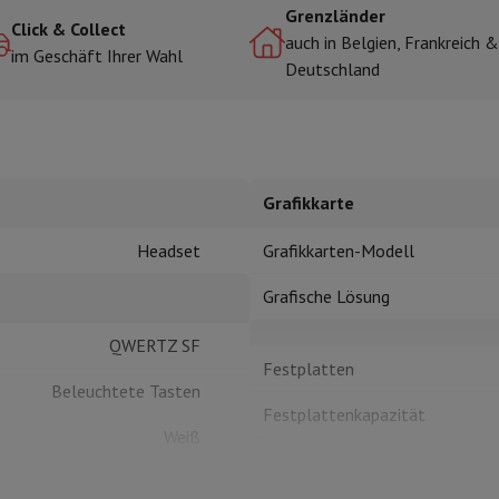
Grenzländer
Click & Collect
auch in Belgien, Frankreich &
im Geschäft Ihrer Wahl
Deutschland
r zum Kochen
n & Schneiden
Küchenlöffel
Mischen & Abmessen
Koch- und Gewürz
Grafikkarte
Headset
Grafikkarten-Modell
Grafische Lösung
te
Dyson Airwrap
Dyson Corrale
Dyson Supersonic
QWERTZ SF
Festplatten
ing
Bartschneider
Nasen-Ohr-Clipper
Scherköpfe
Beleuchtete Tasten
m Licht
Festplattenkapazität
d Schultermassage
Körpermassage
Weiß
lator
Thermometer
Heizdecke
Prozessor
Fingerabdruck-Sensor