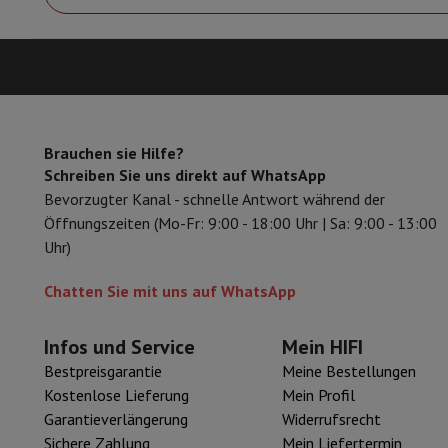
Zubehör
Speicherkarte
Kabel
Zubehör Action Cam
Stative & Dr
Schutz- & Transporttaschen
Für Kameras
Sport, Gaming & Haustechnik
Home & Domotica
Smart Home
Sicherheit & Schutz
IP-Kame
Verbundene Uhren
Smartwatch
Apple Watch
Samsung Galaxy 
Elektrische Mobilität
Gesamte Elektromobilität
E Scooter un
Brauchen sie Hilfe?
Smart Toys
Virtual-Reality-Kopfhörer
Drohne
DJI-Drohnen
Schreiben Sie uns direkt auf WhatsApp
Gaming Konsole
Spielkonsolen
Refurbished Konsolen
Controll
Bevorzugter Kanal - schnelle Antwort während der
Sport Zubehör
Sport Kopfhörer
Öffnungszeiten (Mo-Fr: 9:00 - 18:00 Uhr | Sa: 9:00 - 13:00
Batterien & Elektrizität
Akkus
Ladegerät für Akkus
Steckdose
Uhr)
Infos & Beratung
Warum HiFi wählen
Chatten Sie mit uns auf WhatsApp
Kostenlose Lieferung
10 Verkaufsstellen
Zufrieden oder Gel
Unsere Dienstleistungen
Kostenlose Lieferung
Abholung im 
Infos und Service
Mein HIFI
Kundenservice
Reparieren Sie Ihr Gerät
Überprüfen Sie Ihre Lie
Bestpreisgarantie
Meine Bestellungen
Häufig gestellte Fragen
Kann ich mit der HIFI International
Kostenlose Lieferung
Mein Profil
Garantieverlängerung
Widerrufsrecht
Sichere Zahlung
Mein Liefertermin