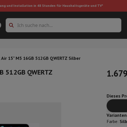
ung und Installation in 48 Stunden für Haushaltsgeräte und TV*
Zubehöre Waschmaschinen
Überlagerungsrahmen und Sockel
boxes
Einbau-Kühlschrank
 Air 15" M5 16GB 512GB QWERTZ Silber
6GB 512GB QWERTZ
1.679
ke
Dieses Pro
auger
Handstaubsauger
Staubsaugerroboter
Multifunktionaler Staub
iniger
Reiniger für Böden & Teppiche
Reinigungsprodukte
Mülleimer
en
Bügelmaschine
Bügelbrett
Zubehör
Varianten
ler
Luftbefeuchter
Luftentfeuchter
Zusatzheizung
Behandlung von
Farbe
:
Sil