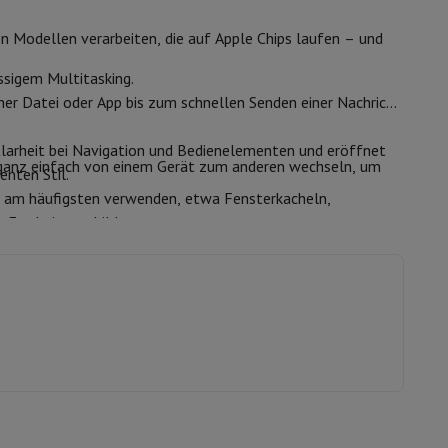
n Modellen verarbeiten, die auf Apple Chips laufen – und
s
Andere
ssigem Multitasking.
er Datei oder App bis zum schnellen Senden einer Nachricht
Wifi 7
 Klarheit bei Navigation und Bedienelementen und eröffnet
ganz einfach von einem Gerät zum anderen wechseln, um
enten Stil.
er Kopfhörer
Noise Cancelling-Kopfhörer
Sport Kopfhörer
Bluetooth
6.0
e am häufigsten verwenden, etwa Fensterkacheln,
 Erscheinungsbild.
7 sofort. Sehen Sie übersetzte Untertitel live in
16 GB
41050281
Apple
195950694369