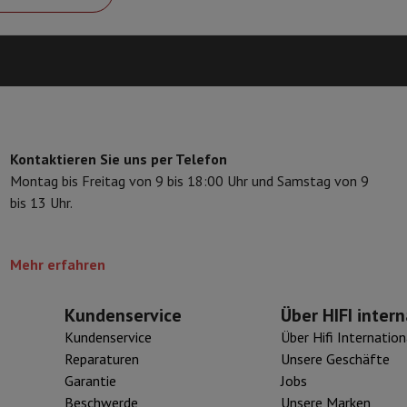
Code des Verkäufers
eibeinstative
Digitaler Bilderrahmen & Album
ras
Wetterwarte
Watch
Garmin
Activity Tracker
d Elektroroller
E-Bike
Kontaktieren Sie uns per Telefon
er
Spiele
Gaming-Stühle
Montag bis Freitag von 9 bis 18:00 Uhr und Samstag von 9
bis 13 Uhr.
n
Steckdosen für die Reise
Solarenergie
Mehr erfahren
d zurück
Sicher bezahlen
Geschäft
Große Elektroinstallation
Integrierte Installation
Installat
Kundenservice
Über HIFI intern
ferzeit
Kundenservice
Über Hifi Internation
 Mastercard auf Kredit kaufen?
Wann wird meine Bestellung geliefer
Reparaturen
Unsere Geschäfte
Garantie
Jobs
Beschwerde
Unsere Marken