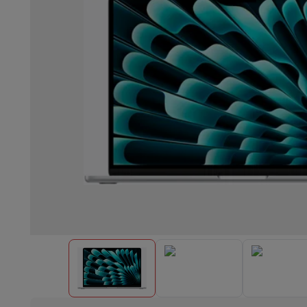
Einbaugeschirrspüler
Vollständig integrierter Geschirrspüler
Te
Kühlen und Einfrieren
Einbau-Kombi Kühl-/Gefrierschrank
Ein
Öfen
Multifunktionaler Einbaubackofen
Dampfofen
XL-Backo
Kochfelder
Alle Kochplatten
Induktionskochfeld
Glaskeramik
Abzugshauben
Alle Abzugshauben
Dekorative Abzugshaube
Un
Einbau-Mikrowelle
Einbau-Mikrowelle
Einbau-Kombi-Mikrowe
Einbau-Waschmaschinen
Einbau-Waschmaschine
Andere Einbaugeräte
Einbau-Kaffee- & Espressomaschine
Wä
Küche & Tischkultur
Küchenmaschine & Mixer
Mixer
Soupmaker
Blender
Küchenmas
Frühstück
Brotbackautomat
Toaster
Juicer
Eierkocher
Joghurtb
Snacks
Fritteuse
Airfryer
Sandwichmaschine
Waffeleisen
Zubeh
Desserts
Chocolatier
Eismaschine & Eiskocher
Crêpe-Pfanne
Indoor-Garten
Click & Grow
Kräuter & Zubehör
Kaffee & Tee
Kaffeemaschine
Espressomaschine
De'Longhi 
Getränk
Sprudelnde Getränkemaschine
Bierzapfanlage
Karaffe
Küchengeräte
Dörrgeräte
Nudelmaschine
Slow Cooker
Dampfg
Spaß beim Kochen
Grills
Gourmet-Geräte
Raclette
Fondue
Pla
Am Tisch
Tischkultur
Tischdekoration