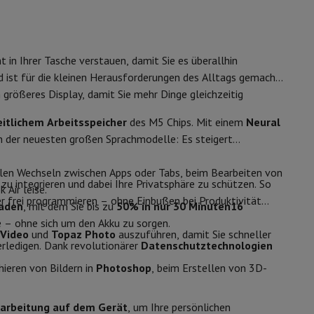
ip7 & Fold7
Apple M5
Apple M5 10-core
t in Ihrer Tasche verstauen, damit Sie es überallhin
10
 ist für die kleinen Herausforderungen des Alltags gemacht.
 größeres Display, damit Sie mehr Dinge gleichzeitig
eitlichem Arbeitsspeicher
des M5 Chips. Mit einem
Neural
15,3" (38,86 cm)
ren der neuesten großen Sprachmodelle: Es steigert
Liquid Retina (2880 x 1864 px)
llen Wechseln zwischen Apps oder Tabs, beim Bearbeiten von
IPS
u integrieren und dabei Ihre Privatsphäre zu schützen. So
Air leise.
 frei programmieren – ohne Einbußen bei Produktivität
 MacBook Air
Refurbished Laptops
laden
, mit dem Sie bis zu
50% in nur 30 Minuten16
500 nits
e – ohne sich um den Akku zu sorgen.
 Video
und
Topaz Photo
auszuführen, damit Sie schneller
spads
Vorderseite
erledigen. Dank revolutionärer
Datenschutztechnologien
12MP
hieren von Bildern in
Photoshop
, beim Erstellen von 3D-
ker
Tintenpatronen & Toner
arbeitung auf dem Gerät
, um Ihre persönlichen
Mac OS