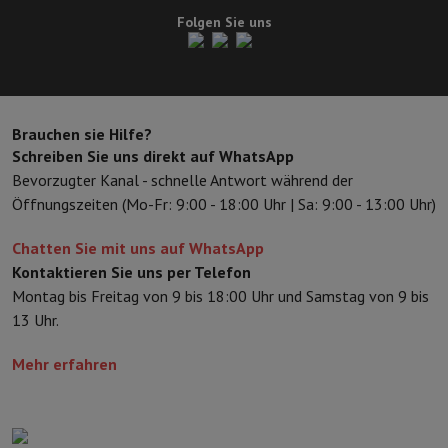
Sport, Gaming & Haustechnik
Untertitel live in FaceTime. Und erhalten Sie Echtzeit-
Folgen Sie uns
Home & Domotica
Smart Home
Sicherheit & Schutz
IP-Kameras
W
Sprachübersetzungen in der Telefon-App.
Verbundene Uhren
Smartwatch
Apple Watch
Samsung Galaxy Watc
Elektrische Mobilität
Gesamte Elektromobilität
E Scooter und Ele
Smart Toys
Virtual-Reality-Kopfhörer
Drohne
DJI-Drohnen
Gaming Konsole
Spielkonsolen
Refurbished Konsolen
Controller
Spi
Brauchen sie Hilfe?
Sport Zubehör
Sport Kopfhörer
Schreiben Sie uns direkt auf WhatsApp
Batterien & Elektrizität
Akkus
Ladegerät für Akkus
Steckdosen
Ste
Bevorzugter Kanal - schnelle Antwort während der
Infos & Beratung
Öffnungszeiten (Mo-Fr: 9:00 - 18:00 Uhr | Sa: 9:00 - 13:00 Uhr)
Warum HiFi wählen
Chatten Sie mit uns auf WhatsApp
Kostenlose Lieferung
10 Verkaufsstellen
Zufrieden oder Geld zur
Kontaktieren Sie uns per Telefon
Unsere Dienstleistungen
Kostenlose Lieferung
Abholung im Gesch
Montag bis Freitag von 9 bis 18:00 Uhr und Samstag von 9 bis
Kundenservice
Reparieren Sie Ihr Gerät
Überprüfen Sie Ihre Lieferz
13 Uhr.
Häufig gestellte Fragen
Kann ich mit der HIFI International Mast
Mehr erfahren