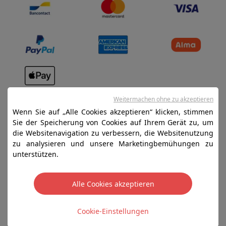
Verkaufsbedingungen
Weitermachen ohne zu akzeptieren
Datenschutz
Wenn Sie auf „Alle Cookies akzeptieren“ klicken, stimmen
Sie der Speicherung von Cookies auf Ihrem Gerät zu, um
Disclaimer
die Websitenavigation zu verbessern, die Websitenutzung
Cookies
zu analysieren und unsere Marketingbemühungen zu
unterstützen.
SA HIFI international - 2 Rue Läiteschbaach, 5324
Contern, G-D de Luxembourg - 00 128 297/101
Alle Cookies akzeptieren
TVA LU 190.388.17
Cookie-Einstellungen
Copyright 2026