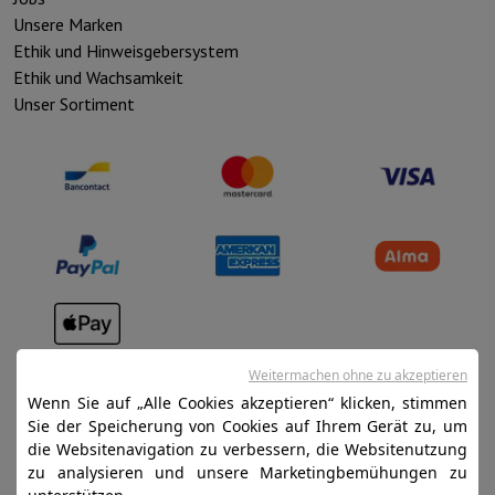
Unsere Marken
Ethik und Hinweisgebersystem
Ethik und Wachsamkeit
Unser Sortiment
Verkaufsbedingungen
Weitermachen ohne zu akzeptieren
Datenschutz
Wenn Sie auf „Alle Cookies akzeptieren“ klicken, stimmen
Sie der Speicherung von Cookies auf Ihrem Gerät zu, um
Disclaimer
die Websitenavigation zu verbessern, die Websitenutzung
Cookies
zu analysieren und unsere Marketingbemühungen zu