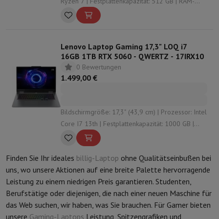
Ryzen 7 | Festplattenkapazität: 512 GB | RAM-
Konfiguration: 32 GB (2 x 16) | Grafische Lösung:
undefined
Lenovo Laptop Gaming 17,3" LOQ i7
16GB 1TB RTX 5060 - QWERTZ - 17IRX10
0 Bewertungen
1.499,00 €
Bildschirmgröße: 17,3" (43,9 cm) | Prozessor: Intel
Core I7 13th | Festplattenkapazität: 1000 GB |
RAM-Konfiguration: 16 GB | Grafische Lösung:
Nvidia GeForce RTX 5060
Finden Sie Ihr ideales
billig-Laptop
ohne Qualitätseinbußen bei
uns, wo unsere Aktionen auf eine breite Palette hervorragende
Leistung zu einem niedrigen Preis garantieren. Studenten,
Berufstätige oder diejenigen, die nach einer neuen Maschine für
das Web suchen, wir haben, was Sie brauchen. Für Gamer bieten
unsere
Gaming-Laptops
Leistung, Spitzengrafiken und