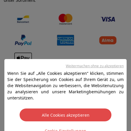
Weitermachen ohne zu akzeptieren
Verkaufsbedingungen
Wenn Sie auf „Alle Cookies akzeptieren“ klicken, stimmen
Datenschutz
Sie der Speicherung von Cookies auf Ihrem Gerät zu, um
die Websitenavigation zu verbessern, die Websitenutzung
Disclaimer
zu analysieren und unsere Marketingbemühungen zu
Cookies
unterstützen.
SA HIFI international - 2 Rue Läiteschbaach, 5324
Alle Cookies akzeptieren
Contern, G-D de Luxembourg - 00 128 297/101
TVA LU 190.388.17
Cookie-Einstellungen