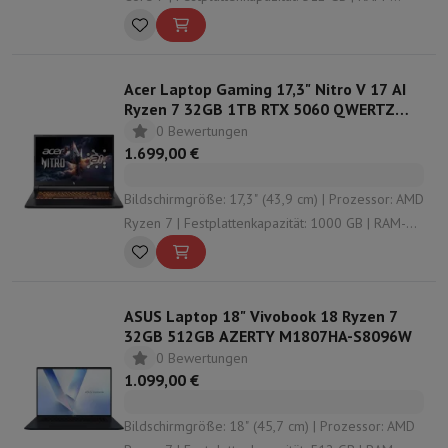
Konfiguration: 16 GB (2 x 8) | Grafische Lösung:
Intel HD Graphics
Acer Laptop Gaming 17,3" Nitro V 17 AI
Ryzen 7 32GB 1TB RTX 5060 QWERTZ
ANV17-41-R0S3
0 Bewertungen
1.699,00 €
Bildschirmgröße: 17,3" (43,9 cm) | Prozessor: AMD
Ryzen 7 | Festplattenkapazität: 1000 GB | RAM-
Konfiguration: 32 GB (2 x 16) | Grafische Lösung:
Nvidia GeForce RTX 5060
ASUS Laptop 18" Vivobook 18 Ryzen 7
32GB 512GB AZERTY M1807HA-S8096W
0 Bewertungen
1.099,00 €
Bildschirmgröße: 18" (45,7 cm) | Prozessor: AMD