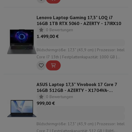
Sport, Gaming & Haustechnik
Lösung: Nvidia GeForce RTX 5070
Home & Domotica
Smart Home
Sicherheit & Schutz
IP-Kameras
W
Lenovo Laptop Gaming 17,3" LOQ i7
Verbundene Uhren
Smartwatch
Apple Watch
Samsung Galaxy Watc
16GB 1TB RTX 5060 - AZERTY - 17IRX10
Elektrische Mobilität
Gesamte Elektromobilität
E Scooter und Ele
0 Bewertungen
Smart Toys
Virtual-Reality-Kopfhörer
Drohne
DJI-Drohnen
1.499,00 €
Gaming Konsole
Spielkonsolen
Refurbished Konsolen
Controller
Spi
Sport Zubehör
Sport Kopfhörer
Bildschirmgröße: 17,3" (43,9 cm) | Prozessor: Intel
Batterien & Elektrizität
Akkus
Ladegerät für Akkus
Steckdosen
Ste
Core I7 13th | Festplattenkapazität: 1000 GB |
Infos & Beratung
RAM-Konfiguration: 16 GB | Grafische Lösung:
Warum HiFi wählen
Nvidia GeForce RTX 5060
Kostenlose Lieferung
10 Verkaufsstellen
Zufrieden oder Geld zur
Unsere Dienstleistungen
Kostenlose Lieferung
Abholung im Gesch
ASUS Laptop 17,3" Vivobook 17 Core 7
Kundenservice
Reparieren Sie Ihr Gerät
Überprüfen Sie Ihre Lieferz
16GB 512GB - AZERTY - X1704VA-
Häufig gestellte Fragen
Kann ich mit der HIFI International Mast
AU945Wv
0 Bewertungen
999,00 €
Bildschirmgröße: 17,3" (43,9 cm) | Prozessor: Intel
Core 7 | Festplattenkapazität: 512 GB | RAM-