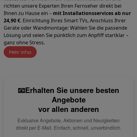
Zubehör
Bezüge, Taschen & Packtaschen
Tablet Hüllen
Ladegerät
richten unsere Experten Ihren Fernseher direkt bei
Fernsehen & Audio
Ihnen zu Hause ein –
mit Installationsservices ab nur
Fernseher
Alle Fernseher
Fernseher Samsung
TV LG
TV Sony
TV Phil
24,90 €
. Einrichtung Ihres Smart TVs, Anschluss Ihrer
Periphere Geräte
Heimkino
Soundbar
DVD- & Blu-ray-Player
Projek
Geräte oder Wandmontage: Wählen Sie die passende
Lautsprecher
Kabellose Lautsprecher
Hi-Fi-Lautsprecher
WiFi-Lau
Lösung und seien Sie pünktlich zum Anpfiff startklar –
Kopfhörer & Ohrhörer
Alle Kopfhörer
Apple AirPods
In-Ear Kopfhör
ganz ohne Stress.
Unterwegs
Tragbarer DVD-Player
Tragbarer CD-Player
Bluetooth-
Mehr Infos
Heim-Audio
Hifi-Anlage
Verstärker
Plattenspieler
CD-Spieler
Radios
Halterungen
Alle Medien
TV-Möbel
TV-Ständer
Ständer für Soundb
Zubehör
Audio- & Videokabel
Audio Zubehör
TV-Zubehör
Diktierger
Fotografie & Video
Digitalkamera
Spiegelreflexkamera
Hybrid-Kamera
High Zoom-Kam
📧Erhalten Sie unsere besten
Beliebte Marken
Nikon Kamera
Sony Kamera
Sofortbildkameras
Instax-Kamera
Fotopapier instax
Angebote
GoPro
GoPro-Kameras
GoPro Zubehör
vor allen anderen
Video
Action Cam
Camcorder
Zubehör für Spiegelreflexkameras
Objektiv
Exklusive Angebote, Aktionen und Neuigkeiten
Zubehör
Speicherkarte
Kabel
Zubehör Action Cam
Stative & Dreibe
direkt per E-Mail. Einfach, schnell, unverbindlich.
Schutz- & Transporttaschen
Für Kameras