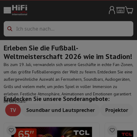
Haushaltgroßgeräte
Waschmaschine
Waschmaschine
Waschmaschine mit Trockner
Zube
Wäschetrockner
Wäschetrockner
Spülmaschinen
Spülmaschinen
Kühlschränke
Kühlschränke
Amerikanische Kühlschränke
Frigoboxe
Erleben Sie die Fußball-
Gefrierschränke
Gefrierschränke
Weltmeisterschaft 2026 wie im Stadion!
Herde
Herde
Elektrische Kocher
Weinlagerung
Weinklimaschränke für Alterung
Weinkühlschränke
Bis zum 19. Juli, verwandeln sich unsere Geschäfte in echte Fan-Zonen,
Öfen
Backöfen frei stehend
um das größte Fußballereignis der Welt zu feiern. Entdecken Sie eine
Mikrowelle
Mikrowelle
außergewöhnliche Auswahl an Fernsehern, Soundbars, Audiogeräten,
Staubsaugen
allen Staubsaugern
Schlittenstaubsauger
Stielsauger
Grills und vielem mehr, um jedes Spiel in voller Immersion zu
Reinigen
Hochdruckreiniger
Fensterputzer
Mähroboter
Dampfreinige
erleben. Festliche Atmosphäre, Animationen und Emotionen garantiert
Entdecken Sie unsere Sonderangebote:
Teilen
Wäschepflege
Bügeleisen
Dampfbügelstation
Dampfbügeleisen
Bü
im Geschäft!
Klimaanlage
Mobile Klimaanlage
Luftreiniger
Ventilator
Aircooler
L
TV
Soundbar und Lautsprecher
Projektor
Einbaugeräte
Einbaugeschirrspüler
Vollständig integrierter Geschirrspüler
Teilint
Kühlen und Einfrieren
Einbau-Kombi Kühl-/Gefrierschrank
Einbau-G