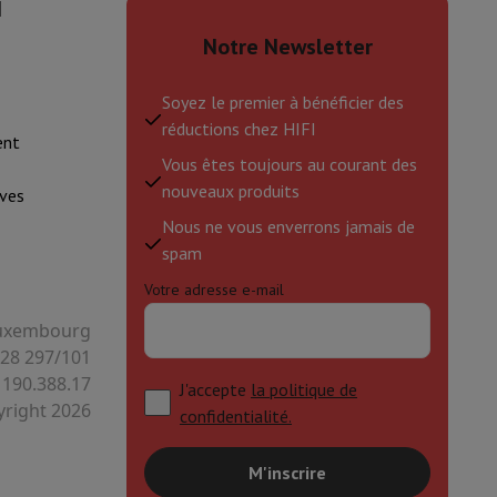
I
Notre Newsletter
Soyez le premier à bénéficier des
réductions chez HIFI
ent
Vous êtes toujours au courant des
nouveaux produits
ves
Nous ne vous enverrons jamais de
spam
Votre adresse e-mail
 Luxembourg
128 297/101
 190.388.17
J'accepte
la politique de
right 2026
confidentialité.
M'inscrire