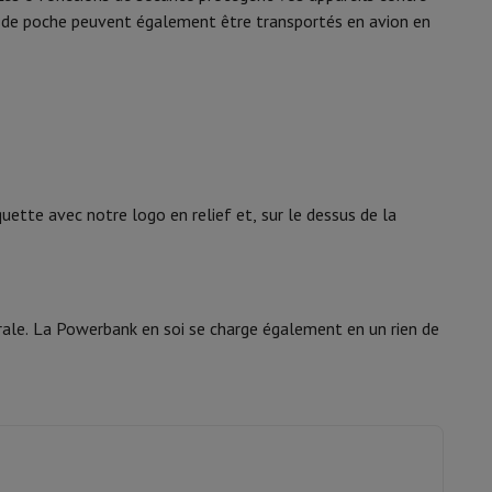
urs de poche peuvent également être transportés en avion en
is de souris
Hubs
Autres
oise Cancelling
Écouteurs de Sport
Casques et écouteurs bluetoot
ette avec notre logo en relief et, sur le dessus de la
rale. La Powerbank en soi se charge également en un rien de