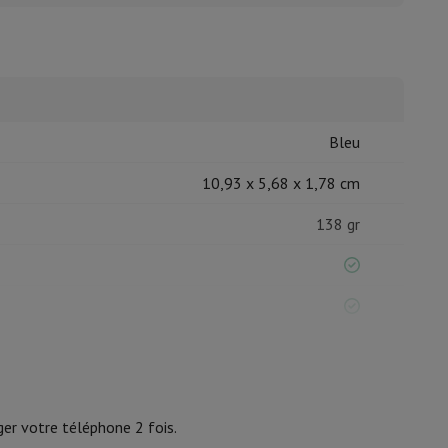
isine et à épices
Bleu
10,93 x 5,68 x 1,78 cm
138 gr
6000 mAh
er votre téléphone 2 fois.
2