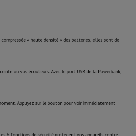
y Flip7 & Fold7
USB, USB Type C
1
1
 compressée « haute densité » des batteries, elles sont de
Lithium-ion
ceinte ou vos écouteurs. Avec le port USB de la Powerbank,
k
Apple MacBook Pro
Apple MacBook Air
Laptops reconditionnés
61006971
ut moment. Appuyez sur le bouton pour voir immédiatement
pis de souris gaming
Fresh \'n Rebel
mobiles
Papier Photo & Imprimante
Cartouche d'encre & Toner
8720249803416
2PB6100DV
Les 6 fonctions de sécurité protègent vos appareils contre