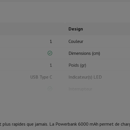
tres de cuisson
cher & Couper
Cuillères de cuisine
Mélanger & Mesurer
Moulins de cu
Design
1
Couleur
Dimensions (cm)
1
Poids (gr)
à dents
USB Type C
Indicateur(s) LED
 soufflante
Dyson Airwrap
Dyson Corrale
Dyson Supersonic
Interrupteur
ondeuse à barbe
Tondeuse nez-oreilles
Têtes de rasage
Batterie
épaules
Massage de corps
Capacité (mAh)
Thermomètre
Couverture chauffante
nt plus rapides que jamais. La Powerbank 6000 mAh permet de charg
Port(s) (#)