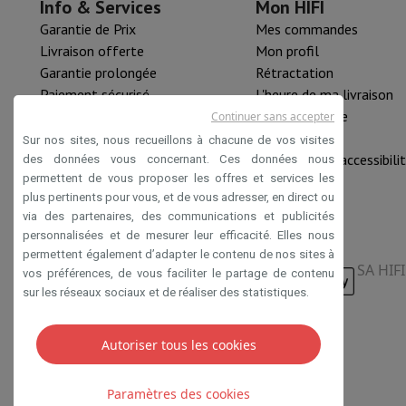
Info & Services
Mon HIFI
Garantie de Prix
Mes commandes
Livraison offerte
Mon profil
Garantie prolongée
Rétractation
Paiement sécurisé
L'heure de ma livraison
HIFI B2B
Pièce détachée
Continuer sans accepter
Mastercard™ HIFI international
Nouveautés
Sur nos sites, nous recueillons à chacune de vos visites
Rachat HIFI
Déclaration d'accessibili
des données vous concernant. Ces données nous
permettent de vous proposer les offres et services les
plus pertinents pour vous, et de vous adresser, en direct ou
via des partenaires, des communications et publicités
personnalisées et de mesurer leur efficacité. Elles nous
permettent également d’adapter le contenu de nos sites à
SA HIF
vos préférences, de vous faciliter le partage de contenu
sur les réseaux sociaux et de réaliser des statistiques.
Autoriser tous les cookies
Conditions de vente
Privacy
Disclaimer
Cookies
Paramètres des cookies