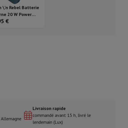
h \'n Rebel Batterie
ble
rne 20 W Power
95 €
very - 18.000 mAh -
ulaire
 Blue
lan de travail
Accessoires hottes
sto
Senseo
Cafetières
Machine à thé
Bouilloire
Livraison rapide
uteau électrique
commandé avant 15 h, livré le
& Allemagne
lendemain (Lux)