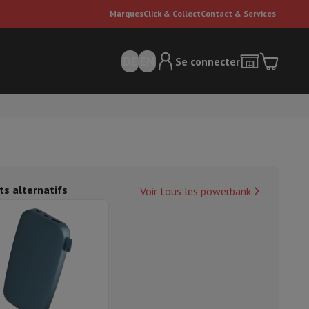
Marques
Click & Collect
Contact & Services
DE
EN
Se connecter
ts alternatifs
Voir tous les powerbank
ateurs Dyson
Accessoires
Nettoyeur de sol
'entretien
Poubelle
ment de l'air