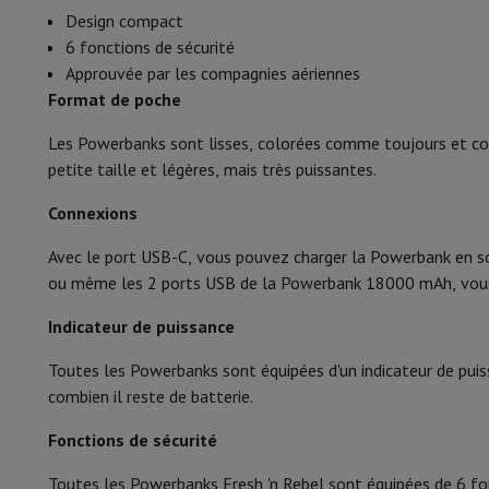
Smartphones
Tous les smartphones
Apple iPhone
iPhone 17
i
Design compact
Certification
Smartphones reconditionnés
Smartphones reconditionnés
iPh
6 fonctions de sécurité
Montres connectées
Smartwatch
Apple Watch
Samsung Gala
Surtensions
Approuvée par les compagnies aériennes
Protection
Housse iPhone
Housse Samsung
Housse Universel
Format de poche
Recharger
Powerbank
Chargeur
Chargeurs de voiture
Chargeurs
Surintensités
Accessoires Téléphonie
Carte Mémoire
Câble
Support Voiture
D
Les Powerbanks sont lisses, colorées comme toujours et con
Terminaux de paiement
SumUp
Surchauffes
petite taille et légères, mais très puissantes.
GSM
Tous les GSM
GSM Emporia
GSM Nokia
Surcharges
Connexions
Téléphonie fixe
Tous les Téléphones Fixes
Téléphones Gigase
Système de navigation
Navigation Voiture
Avertisseur de rad
Décharges profondes
Avec le port USB-C, vous pouvez charger la Powerbank en s
Divers
Talkie Walkie
Imprimantes photo mobiles
ou même les 2 ports USB de la Powerbank 18000 mAh, vous
Ordinateur & Tablette
Courts-circuits
Ordinateur Portable
Ordinateur Portable
Ordinateur ultra-po
Indicateur de puissance
Énergie
Ordinateur de Bureau
Ordinateur de Bureau
Ordinateur Tout-
Toutes les Powerbanks sont équipées d'un indicateur de pui
PC Gaming
L'Espace Gaming
Ordinateur Portable Gaming
PC G
Recharger
combien il reste de batterie.
Tablette & E-Reader
Tablette
E-Reader
Apple iPad
Samsung G
Imprimante & Scanner
Imprimantes
HP Instant Ink
Imprimante
Port de recharge
Fonctions de sécurité
Réseau
FRITZ!
Caméras de surveillance
Périphérique
Écran PC
Clavier
Souris
Casques PC
Projecteur
Web
Temps de recharge (h)
Toutes les Powerbanks Fresh 'n Rebel sont équipées de 6 fonc