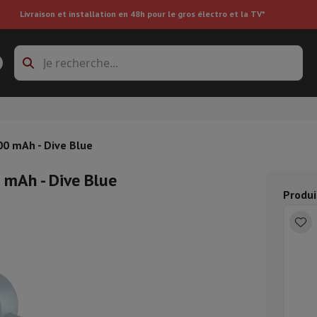
Livraison et installation en 48h pour le gros électro et la TV*
s à laver
Cadres de superposition et socles
boxes
Réfrigérateur encastrable
00 mAh - Dive Blue
0 mAh - Dive Blue
re
Produi
ai
Aspirateur à main
Aspirateur robot
Aspirateur multifonctions
Aspir
 tondeuse
Nettoyeur à vapeur
Nettoyeur de sols & tapis
Produits d
epasseuse
Planche à repasser
Accessoires
ircooler
Humidificateur
Déshumidificateur
Chauffage d'appoint
Traite