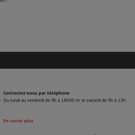
is !
tifs & Tripods
Cadre photo digital et album
s de surveillance
Station Météo
xy Watch
Garmin
Activity Tracker
lectrique
Vélo électrique
ntrôleur
Jeux
Chaises gaming
s de courant
Prises de voyage
Énergie Solaire
ayer en toute sécurité
Contactez-nous par téléphone
 gros électro
Installation encastrable
Installation TV
B2B
Carte cad
-
Du lundi au vendredi de 9h à 18h00 et le samedi de 9h à 13h.
e de livraison
rd HIFI international?
Quand ma commande sera-t-elle livrée?
C'est
En savoir plus