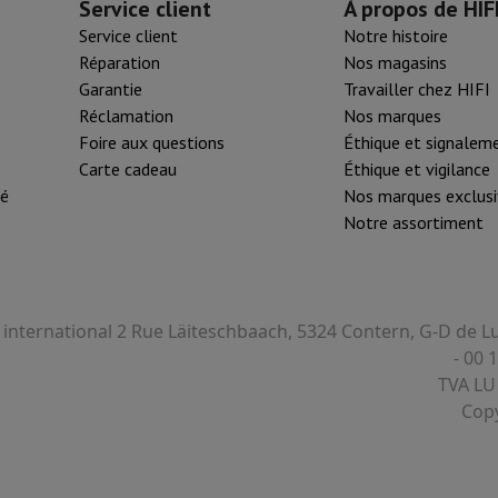
Service client
À propos de HIF
Service client
Notre histoire
Réparation
Nos magasins
Garantie
Travailler chez HIFI
Réclamation
Nos marques
Foire aux questions
Éthique et signalem
Carte cadeau
Éthique et vigilance
té
Nos marques exclusi
Notre assortiment
I international 2 Rue Läiteschbaach, 5324 Contern, G-D de
- 00 
TVA LU
Copy