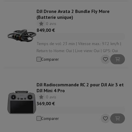
DJI Drone Avata 2 Bundle Fly More
(Batterie unique)
0 avis
849,00 €
Temps de vol: 23 min | Vitesse max.: 97.2 km/h |
Return to Home: Oui | Live view: Oui | GPS: Oui
Comparer
DJI Radiocommande RC 2 pour DJI Air 3 et
DJI Mini 4 Pro
0 avis
369,00 €
Comparer