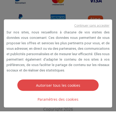
Continuer sans accepter
Sur nos sites, nous recueillons à chacune de vos visites des
données vous concernant. Ces données nous permettent de vous
proposer les offres et services les plus pertinents pour vous, et de
Conditions de vente
vous adresser, en direct ou via des partenaires, des communications
Privacy
et publicités personnalisées et de mesurer leur efficacité. Elles nous
permettent également d’adapter le contenu de nos sites à vos
Disclaimer
préférences, de vous faciliter le partage de contenu sur les réseaux
Cookies
sociaux et de réaliser des statistiques.
SA HIFI international 2 Rue Läiteschbaach, 5324
Autoriser tous les cookies
Contern, G-D de Luxembourg - 00 128 297/101
TVA LU 190.388.17
Paramètres des cookies
Copyright 2026