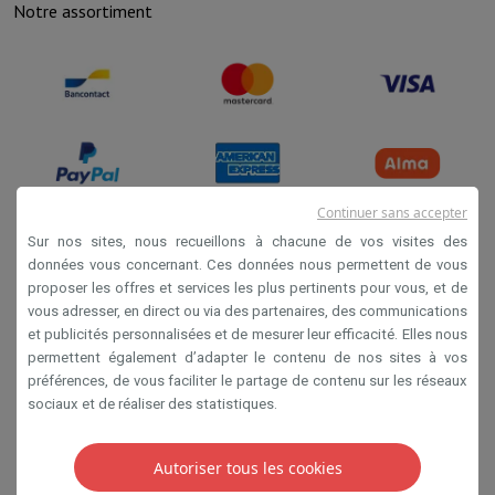
Notre assortiment
Sport, Gaming & Domotique
Home & Domotica
Smart Home
Sécurité & Protection
Caméras de
Montres connectées
Smartwatch
Apple Watch
Samsung Galaxy Wa
Mobilité électrique
Toute la mobilité électrique
Trottinette électr
Smart Toys
Casque de réalité virtuelle
Drone
Drones DJI
Gaming Console
Consoles de Jeu
Consoles reconditionnées
Contrôl
Accessoires de Sport
Écouteurs de Sport
Batterie & Électricité
Batteries
Chargeur pour batteries
Prises de 
Continuer sans accepter
Info & Conseils
Sur nos sites, nous recueillons à chacune de vos visites des
Pourquoi choisir HiFi
données vous concernant. Ces données nous permettent de vous
Conditions de vente
Livraison offerte
10 points de vente
Satisfait ou remboursé
Payer 
proposer les offres et services les plus pertinents pour vous, et de
Nos services
Livraison offerte
Retrait en magasin
Installation gro
Privacy
vous adresser, en direct ou via des partenaires, des communications
Service client
Réparation de votre appareil
Vérifiez votre heure de 
et publicités personnalisées et de mesurer leur efficacité. Elles nous
Disclaimer
Foire aux questions
Puis-je acheter à crédit avec la Mastercard HI
permettent également d’adapter le contenu de nos sites à vos
Cookies
préférences, de vous faciliter le partage de contenu sur les réseaux
sociaux et de réaliser des statistiques.
SA HIFI international 2 Rue Läiteschbaach, 5324
Contern, G-D de Luxembourg - 00 128 297/101
Autoriser tous les cookies