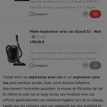
Type de stockage: Avec sac | Puissance: 890 W |
Capacité du bac à poussière/sac: 3.5 L | Rayon
d'action: 10 m | Enrouleur de cordon: Oui
Comparer
Miele Aspirateur avec sac Guard S1 - Noir
0 avis
199,00 €
Type de stockage: Avec sac | Puissance: 890 W |
Capacité du bac à poussière/sac: 3.5 L | Rayon
d'action: 10 m | Enrouleur de cordon: Oui
Comparer
Choisir entre un
aspirateur avec sac
et un
aspirateur sans
sac
peut sembler anodin, mais cette décision influence
directement l’entretien quotidien, le niveau de filtration de l’air
et même le coût sur le long terme. Les modèles avec sac
offrent généralement une meilleure hygiène lors de la vidange,
tandis que les versions sans sac séduisent par leur praticité et