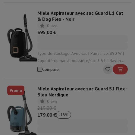
Miele Aspirateur avec sac Guard L1 Cat
& Dog Flex - Noir
0 avis
395,00 €
Type de stockage: Avec sac | Puissance: 890 W |
Capacité du bac à poussière/sac: 3.5 L | Rayon
d'action: 12 m | Enrouleur de cordon: Oui
Comparer
Miele Aspirateur avec sac Guard S1 Flex -
Promo
Bleu Nordique
0 avis
219,00 €
179,00 €
-
18
%