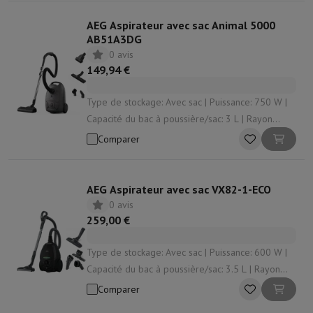
AEG Aspirateur avec sac Animal 5000
AB51A3DG
0 avis
149,94 €
Type de stockage: Avec sac | Puissance: 750 W |
Capacité du bac à poussière/sac: 3 L | Rayon
d'action: 8.5 m | Enrouleur de cordon: Oui
Comparer
AEG Aspirateur avec sac VX82-1-ECO
0 avis
259,00 €
Type de stockage: Avec sac | Puissance: 600 W |
Capacité du bac à poussière/sac: 3.5 L | Rayon
d'action: 12 m | Niveau sonore: 57 dB
Comparer