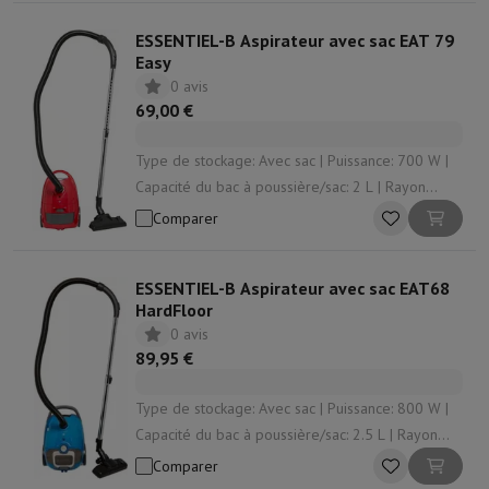
ESSENTIEL-B Aspirateur avec sac EAT 79
Easy
0 avis
69,00 €
Type de stockage: Avec sac | Puissance: 700 W |
Capacité du bac à poussière/sac: 2 L | Rayon
d'action: 8 m | Enrouleur de cordon: Oui
Comparer
ESSENTIEL-B Aspirateur avec sac EAT68
HardFloor
0 avis
89,95 €
Type de stockage: Avec sac | Puissance: 800 W |
Capacité du bac à poussière/sac: 2.5 L | Rayon
d'action: 8 m | Enrouleur de cordon: Oui
Comparer