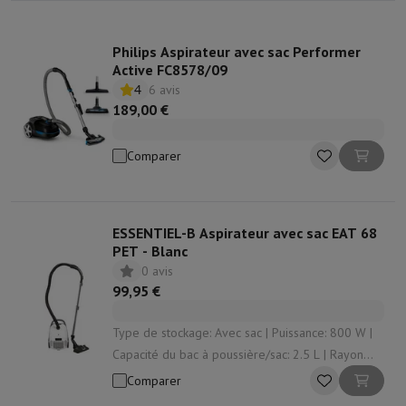
Philips Aspirateur avec sac Performer
Active FC8578/09
4
6 avis
189,00 €
Comparer
ESSENTIEL-B Aspirateur avec sac EAT 68
PET - Blanc
0 avis
99,95 €
Type de stockage: Avec sac | Puissance: 800 W |
Capacité du bac à poussière/sac: 2.5 L | Rayon
d'action: 8 m | Enrouleur de cordon: Oui
Comparer