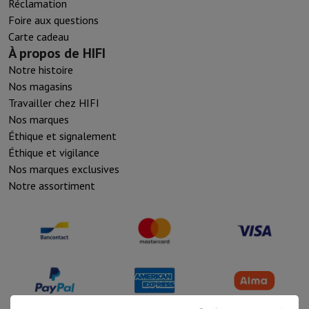
Réclamation
Foire aux questions
Carte cadeau
À propos de HIFI
Notre histoire
Nos magasins
Travailler chez HIFI
Nos marques
Éthique et signalement
Éthique et vigilance
Nos marques exclusives
Notre assortiment