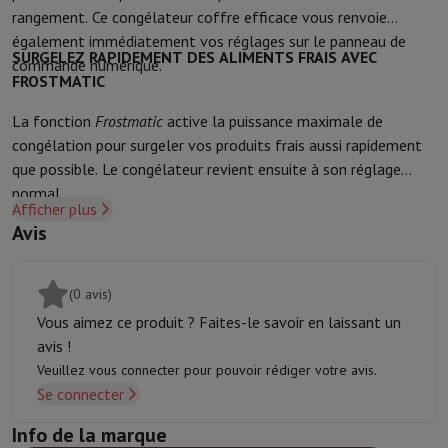
rangement. Ce congélateur coffre efficace vous renvoie
Protection
Housse iPhone
Housse Samsung
Housse Universelle
Pro
également immédiatement vos réglages sur le panneau de
Recharger
Powerbank
Chargeur
Chargeurs de voiture
Chargeurs Appl
SURGELEZ RAPIDEMENT DES ALIMENTS FRAIS AVEC
commande numérique.
Accessoires Téléphonie
Carte Mémoire
Câble
Support Voiture
Diver
FROSTMATIC
Terminaux de paiement
SumUp
GSM
Tous les GSM
GSM Emporia
GSM Nokia
La fonction
Frostmatic
active la puissance maximale de
Téléphonie fixe
Tous les Téléphones Fixes
Téléphones Gigaset
congélation pour surgeler vos produits frais aussi rapidement
Système de navigation
Navigation Voiture
Avertisseur de radar Co
que possible. Le congélateur revient ensuite à son réglage
Divers
Talkie Walkie
Imprimantes photo mobiles
normal.
Afficher plus
Ordinateur & Tablette
Avis
Ordinateur Portable
Ordinateur Portable
Ordinateur ultra-portabl
Ordinateur de Bureau
Ordinateur de Bureau
Ordinateur Tout-en-Un
PC Gaming
L'Espace Gaming
Ordinateur Portable Gaming
PC Gamer
(0 avis)
Tablette & E-Reader
Tablette
E-Reader
Apple iPad
Samsung Galax
Vous aimez ce produit ? Faites-le savoir en laissant un
Imprimante & Scanner
Imprimantes
HP Instant Ink
Imprimantes jet
avis !
Réseau
FRITZ!
Caméras de surveillance
Veuillez vous connecter pour pouvoir rédiger votre avis.
Périphérique
Écran PC
Clavier
Souris
Casques PC
Projecteur
Webcam
Se connecter
Mémoire & Stockage
Disque dur
Solid State Drive (SSD)
Carte Mém
Logiciel
Système d'exploitation (OS)
Autres
Info de la marque