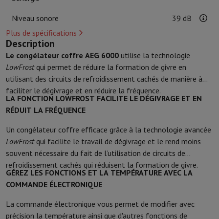
Accessoires de cuisine
Maniques et gants de cuisine
Thermomètres 
Ustensiles de cuisine
Couteaux de cuisine
Râper & Éplucher
Hacher
Niveau sonore
39 dB
Ustensiles de pâtisserie
Moules
Plus de spécifications
Art de la table
Couverts
Verres
Service
Description
Accessoires boissons
Café & Thé
Vin
Carafes & Gobelets
Le congélateur coffre AEG 6000
utilise la technologie
Décoration de table
Set de table
LowFrost
qui permet de réduire la formation de givre en
Conserver & Ranger
Boîtes à pain
Poubelle
utilisant des circuits de refroidissement cachés de manière à
Soins & Santé
faciliter le dégivrage et en réduire la fréquence.
LA FONCTION LOWFROST FACILITE LE DÉGIVRAGE ET EN
Brosse à dents
Brosse à dents électrique
Accessoires brosse à den
RÉDUIT LA FRÉQUENCE
Soins des cheveux
Lisseur
Sèche-Cheveux
Fer à boucler
Brosse souf
Beauté
Soin du Visage
Miroir
Accessoires Beauty
Un congélateur coffre efficace grâce à la technologie avancée
Rasage
Tondeuse à Cheveux
Rasoir électrique
Bodygrooming
Tonde
LowFrost
qui facilite le travail de dégivrage et le rend moins
Épilation
Ladyshave
Épilateur
Épilateur à lumière pulsée
souvent nécessaire du fait de l’utilisation de circuits de
Massage
Massage des pieds
Massage du dos
Massage cou et épau
refroidissement cachés qui réduisent la formation de givre.
Wellness
Pèse-personne
Tensiomètre
Stimulateur circulatoire
Ther
GÉREZ LES FONCTIONS ET LA TEMPÉRATURE AVEC LA
Téléphonie & Navigation
COMMANDE ÉLECTRONIQUE
Smartphones
Tous les smartphones
Apple iPhone
iPhone 17
iPhone
La commande électronique vous permet de modifier avec
Smartphones reconditionnés
Smartphones reconditionnés
iPhone 
précision la température ainsi que d'autres fonctions de
Montres connectées
Smartwatch
Apple Watch
Samsung Galaxy Wa