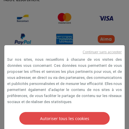
Continuer sans accepter
Sur nos sites, nous recueillons à chacune de vos visites des
données vous concernant. Ces données nous permettent de vous
Conditions de vente
proposer les offres et services les plus pertinents pour vous, et de
Privacy
vous adresser, en direct ou via des partenaires, des communications
et publicités personnalisées et de mesurer leur efficacité. Elles nous
Disclaimer
permettent également d’adapter le contenu de nos sites à vos
Cookies
préférences, de vous faciliter le partage de contenu sur les réseaux
sociaux et de réaliser des statistiques.
SA HIFI international 2 Rue Läiteschbaach, 5324
Contern, G-D de Luxembourg - 00 128 297/101
Autoriser tous les cookies
TVA LU 190.388.17