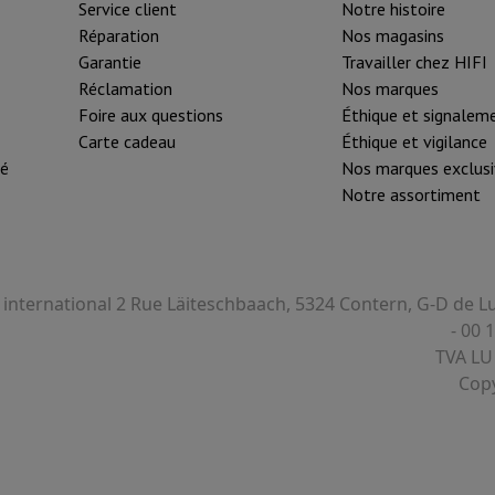
Service client
Notre histoire
Réparation
Nos magasins
Garantie
Travailler chez HIFI
Réclamation
Nos marques
Foire aux questions
Éthique et signalem
Carte cadeau
Éthique et vigilance
té
Nos marques exclusi
Notre assortiment
I international 2 Rue Läiteschbaach, 5324 Contern, G-D de
- 00 
TVA LU
Copy