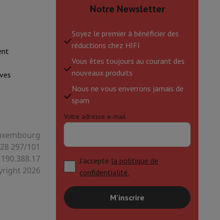
Notre Newsletter
Soyez le premier à bénéficier des
réductions chez HIFI
ent
Vous êtes toujours au courant des
nouveaux produits
ves
Nous ne vous enverrons jamais de
spam
Votre adresse e-mail
 Luxembourg
128 297/101
 190.388.17
J'accepte
la politique de
right 2026
confidentialité.
M'inscrire