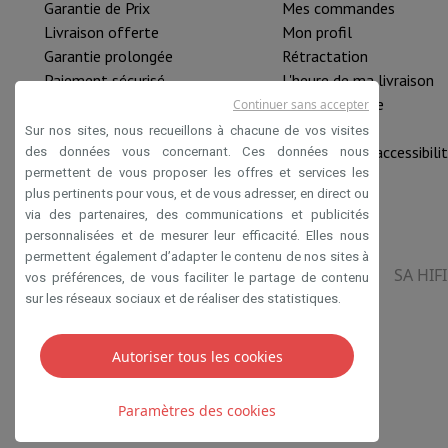
Garantie de Prix
Mes commandes
Livraison offerte
Mon profil
Garantie prolongée
Rétractation
Paiement sécurisé
L'heure de ma livraison
HIFI B2B
Pièce détachée
Continuer sans accepter
Mastercard™ HIFI international
Nouveautés
Sur nos sites, nous recueillons à chacune de vos visites
Rachat HIFI
Déclaration d'accessibili
des données vous concernant. Ces données nous
permettent de vous proposer les offres et services les
plus pertinents pour vous, et de vous adresser, en direct ou
via des partenaires, des communications et publicités
personnalisées et de mesurer leur efficacité. Elles nous
permettent également d’adapter le contenu de nos sites à
SA HIF
vos préférences, de vous faciliter le partage de contenu
sur les réseaux sociaux et de réaliser des statistiques.
Autoriser tous les cookies
Conditions de vente
Privacy
Disclaimer
Cookies
Paramètres des cookies