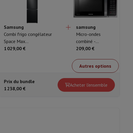
Samsung
samsung
S
Combi frigo congélateur
Micro-ondes
C
Space Max
combiné -
c
RB38C605CB1/EF
1 029,00 €
MC28H5015CS
209,00 €
M
1
R
Autres options
Prix du bundle
P
Acheter l'ensemble
1 238,00 €
1
eau
Développement photo
Numérisation vidéo
Big Collect
Tous les 
 quoi Ecotrel ?