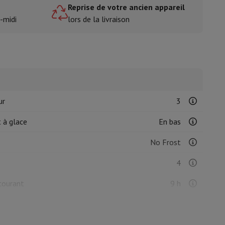
e
Reprise de votre ancien appareil
-midi
lors de la livraison
isine et à épices
ur
3
 à glace
En bas
No Frost
4
courant
9 h
8 kg/24h