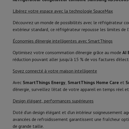
Smartphones
Tous les smartphones
Apple iPhone
iPhone 17
i
Smartphones reconditionnés
Smartphones reconditionnés
iPh
Libérez votre espace avec la technologie SpaceMax
Classe de niveau sonore
Montres connectées
Smartwatch
Apple Watch
Samsung Gala
Protection
Housse iPhone
Housse Samsung
Housse Universel
Découvrez un monde de possibilités avec le réfrigérateur 
Classe climatique
Recharger
Powerbank
Chargeur
Chargeurs de voiture
Chargeurs
extérieur standard, ce réfrigérateur repousse les limites de
Type congélateur
Accessoires Téléphonie
Carte Mémoire
Câble
Support Voiture
D
Économies d'énergie intelligentes avec SmartThings
Terminaux de paiement
SumUp
Confort
GSM
Tous les GSM
GSM Emporia
GSM Nokia
Optimisez votre consommation d'énergie grâce au mode
AI 
Téléphonie fixe
Tous les Téléphones Fixes
Téléphones Gigase
réduction pouvant aller jusqu'à 15 % de vos factures d'électr
Régulation de la température
Système de navigation
Navigation Voiture
Avertisseur de rad
Divers
Talkie Walkie
Imprimantes photo mobiles
Soyez connecté à votre maison intelligente
Affichage température
Ordinateur & Tablette
Avec
SmartThings Energy
,
SmartThings Home Care
et
S
Éclairage du frigo
Ordinateur Portable
Ordinateur Portable
Ordinateur ultra-po
d'énergie, surveillez l'état de votre appareil en temps réel 
Ordinateur de Bureau
Ordinateur de Bureau
Ordinateur Tout-
Alarme porte ouverte
PC Gaming
L'Espace Gaming
Ordinateur Portable Gaming
PC G
Design élégant, performances supérieures
Tablette & E-Reader
Tablette
E-Reader
Apple iPad
Samsung G
Alarme de température
Imprimante & Scanner
Imprimantes
HP Instant Ink
Imprimante
Doté d'un design élégant et d'un intérieur soigneusement ag
Réseau
FRITZ!
Caméras de surveillance
Porte-œufs
avancées de refroidissement garantissent une fraîcheur opt
Périphérique
Écran PC
Clavier
Souris
Casques PC
Projecteur
Web
de grande taille.