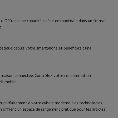
y Flip7 & Fold7
ax
. Offrant une capacité intérieure maximale dans un format
Pose-libre 2 portes
e.
2030 mm
595 mm
rgétique depuis votre smartphone et bénéficiez d'une
658 mm
76 kg
tre maison connectée. Contrôlez votre consommation
Inox noir
k
Apple MacBook Pro
Apple MacBook Air
Laptops reconditionnés
eil mobile.
À droite - réversible
pis de souris gaming
mobiles
Papier Photo & Imprimante
Cartouche d'encre & Toner
ter parfaitement à votre cuisine moderne. Les technologies
n offrent un espace de rangement pratique pour les articles
11005889