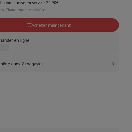
allation et mise en service 24.90€
on: Changement charnière
ble
ulaire
Acheter maintenant
lan de travail
Accessoires hottes
ander en ligne
nible dans 2 magasins
sto
Senseo
Cafetières
Machine à thé
Bouilloire
uteau électrique