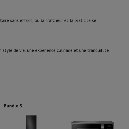
Samsung
8806095078090
is de souris
Hubs
Autres
aire sans effort, où la fraîcheur et la praticité se
RB38C605CB1/EF
style de vie, une expérience culinaire et une tranquillité
oise Cancelling
Écouteurs de Sport
Casques et écouteurs bluetoot
Bundle 3
B