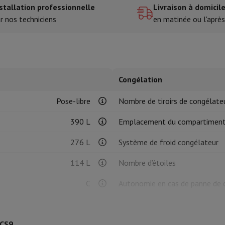
stallation professionnelle
Livraison à domicil
r nos techniciens
en matinée ou l'après
tres de cuisson
cher & Couper
Cuillères de cuisine
Mélanger & Mesurer
Moulins de cu
Congélation
Pose-libre
Nombre de tiroirs de congélate
390 L
Emplacement du compartiment
à dents
276 L
Système de froid congélateur
 soufflante
Dyson Airwrap
Dyson Corrale
Dyson Supersonic
114 L
Nombre d’étoiles
ondeuse à barbe
Tondeuse nez-oreilles
Têtes de rasage
C
Autonomie en cas de panne de 
épaules
Massage de corps
Thermomètre
Couverture chauffante
169 kWh
Capacité de congélation
3CS9
35 dB
Mode congélation rapide