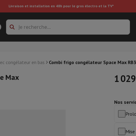
Livraison et installation en 48h pour le gros électro et la TV*
s à laver
Cadres de superposition et socles
boxes
Réfrigérateur encastrable
vec congélateur en bas
Combi frigo congélateur Space Max R
ce Max
1 029
re
Nos servi
ai
Aspirateur à main
Aspirateur robot
Aspirateur multifonctions
Aspir
 tondeuse
Nettoyeur à vapeur
Nettoyeur de sols & tapis
Produits d
Prolo
epasseuse
Planche à repasser
Accessoires
ircooler
Humidificateur
Déshumidificateur
Chauffage d'appoint
Traite
Mise 