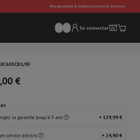
Marques
Click & Collect
Contact & Services
DE
EN
Se connecter
B38C605CB1/EF
,00 €
ces
ateurs Dyson
Accessoires
Nettoyeur de sol
'entretien
Poubelle
ngez la garantie jusqu'à 5 ans
+
129,99 €
ment de l'air
en service électro
+
24,90 €