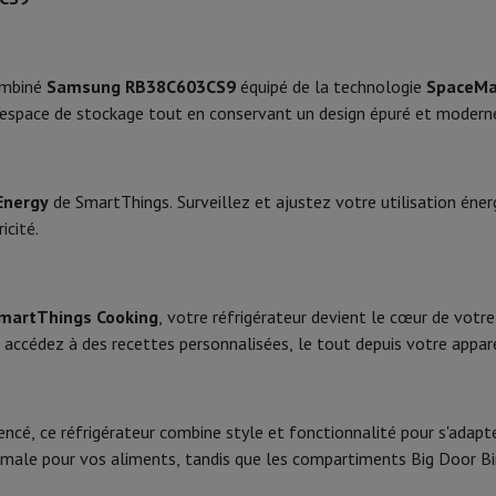
Phone Air
Smartphones Samsung
Samsung Galaxy S25
Samsung Galax
one reconditionnés
Samsung reconditionnés
B
Dimensions
xy Watch
Garmin
Activity Tracker
le
Protection d'écran iPhone
Protection d'écran Samsung
combiné
Samsung RB38C603CS9
équipé de la technologie
SpaceM
SN-N-ST
Type de réfrigérateur
 Apple
 l'espace de stockage tout en conservant un design épuré et modern
Congélateur
ivers
Kit mains libre
Hauteur
Largeur
Energy
de SmartThings. Surveillez et ajustez votre utilisation éne
t
icité.
Electronique
Profondeur
ar Coyote
Navigation Vélo
Digital (écran)
Poids
martThings Cooking
, votre réfrigérateur devient le cœur de vo
Au plafond
Couleur
rtable
Ordinateur 2-en-1
Ordinateur Portable Gaming
Apple MacBoo
et accédez à des recettes personnalisées, le tout depuis votre appar
en-Un
Apple iMac
PC Gamer
Charnières
amer
PC RTX 50 Series
Ecran gaming
Souris gaming
Chaises gaming
Ta
alaxy Tab
Tablettes reconditionnées
Produit information
s jet d'encre
Imprimantes laser
Epson EcoTank
Imprimantes photo 
encé, ce réfrigérateur combine style et fonctionnalité pour s'adap
imale pour vos aliments, tandis que les compartiments Big Door Bi
Code HIFI
cam
Enceintes PC