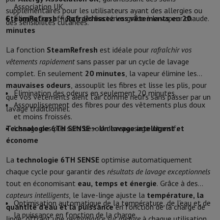
Accessoires
Housses, sacs & sacoches
Protections Tablettes
Char
Association UK.
supplémentaires pour les utilisateurs ayant des allergies ou
Télévision & Audio
SteamRefresh – Rafraîchissez vos vêtements en 20
Élimination efficace des bactéries grâce à la vapeur chaude.
des sensibilités cutanées.
Télévision
Toutes les télévisions
TV Samsung
TV LG
TV Sony
TV Phi
minutes
Appareils périphériques
Home Cinema
Barre de Son
Lecteur DVD & 
Enceintes
Enceintes sans fil
Enceinte Hi-Fi
Enceinte WiFi
Enceinte 
La fonction
SteamRefresh
est idéale pour
rafraîchir vos
Casques & Écouteurs
Tous les écouteurs et casques
Apple AirPod
vêtements rapidement
sans passer par un cycle de lavage
En route
Lecteur DVD Portable
Lecteur CD Portable
Enceinte Blu
complet. En seulement
20 minutes
, la vapeur élimine les
Audio domestique
Chaîne Hifi
Amplificateur
Platine
Lecteur CD
Radi
mauvaises odeurs
, assouplit les fibres et lisse les plis, pour
Élimination des odeurs en seulement 20 minutes.
Supports
Tous les Supports
Mobilier TV
Supports TV
Supports Barr
que vos vêtements aient l’air comme neufs sans passer par un
Assouplissement des fibres pour des vêtements plus doux
Accessoires
Câbles audio & vidéo
Accessoires audio
Accessoires T
lavage traditionnel.
et moins froissés.
Photo & Vidéo
Technologie 6TH SENSE – Un lavage intelligent et
Lissage des plis sans besoin de repassage intensif.
Appareil photo numérique
Appareil photo reflex
Appareil photo hy
économe
Marques Populaires
Appareil Photo Nikon
Appareil Photo Sony
Appareils Photo Instantanés
Appareil Photo instax
Papier photo i
La
technologie 6TH SENSE
optimise automatiquement
GoPro
Cameras GoPro
Accessoires GoPro
chaque cycle pour garantir des
résultats de lavage exceptionnels
Vidéo
Action Cam
Caméscope
tout en économisant
eau, temps et énergie
. Grâce à des
Accessoires pour Reflex
Objectif
capteurs intelligents
, le lave-linge ajuste la
température, la
Accessoires
Carte Mémoire
Câbles
Accessoires Action Cam
Statifs 
Optimisation automatique de la température, de l'eau et de
quantité d'eau et la puissance
en fonction de la charge de
Sacs de Protection & Transport
Pour Appareils Photo
la puissance en fonction de la charge.
linge, offrant une
performance sur mesure
à chaque utilisation.