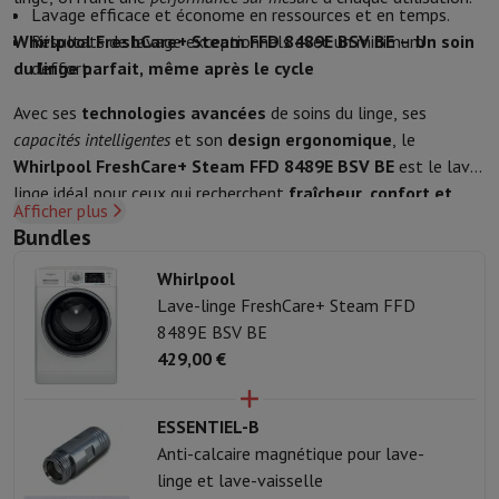
Sport, Gaming & Domotique
Lavage efficace et économe en ressources et en temps.
Home & Domotica
Smart Home
Sécurité & Protection
Caméras de
Whirlpool FreshCare+ Steam FFD 8489E BSV BE – Un soin
Résultats de lavage exceptionnels avec un minimum
Montres connectées
Smartwatch
Apple Watch
Samsung Galaxy Wa
du linge parfait, même après le cycle
d’effort.
Mobilité électrique
Toute la mobilité électrique
Trottinette électr
Avec ses
technologies avancées
de soins du linge, ses
Smart Toys
Casque de réalité virtuelle
Drone
Drones DJI
capacités intelligentes
et son
design ergonomique
, le
Gaming Console
Consoles de Jeu
Consoles reconditionnées
Contrôl
Whirlpool FreshCare+ Steam FFD 8489E BSV BE
est le lave-
Accessoires de Sport
Écouteurs de Sport
linge idéal pour ceux qui recherchent
fraîcheur, confort et
Batterie & Électricité
Batteries
Chargeur pour batteries
Prises de 
Afficher plus
performance
. Prenez soin de vos vêtements en toute
Info & Conseils
Bundles
simplicité, tout en réduisant les faux plis et en garantissant
Pourquoi choisir HiFi
une
hygiène parfaite
à chaque cycle.
Whirlpool
Livraison offerte
10 points de vente
Satisfait ou remboursé
Payer 
Lave-linge FreshCare+ Steam FFD
Nos services
Livraison offerte
Retrait en magasin
Installation gro
8489E BSV BE
Service client
Réparation de votre appareil
Vérifiez votre heure de 
429,00 €
Foire aux questions
Puis-je acheter à crédit avec la Mastercard HI
ESSENTIEL-B
Anti-calcaire magnétique pour lave-
linge et lave-vaisselle