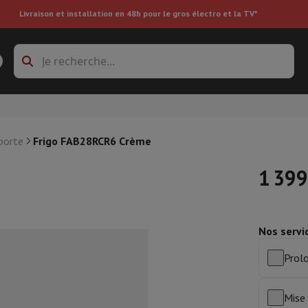
Livraison et installation en 48h pour le gros électro et la TV*
s à laver
Cadres de superposition et socles
boxes
Réfrigérateur encastrable
porte
Frigo FAB28RCR6 Crème
1 399
re
Nos servi
ai
Aspirateur à main
Aspirateur robot
Aspirateur multifonctions
Aspir
 tondeuse
Nettoyeur à vapeur
Nettoyeur de sols & tapis
Produits d
Prolo
epasseuse
Planche à repasser
Accessoires
ircooler
Humidificateur
Déshumidificateur
Chauffage d'appoint
Traite
Mise 