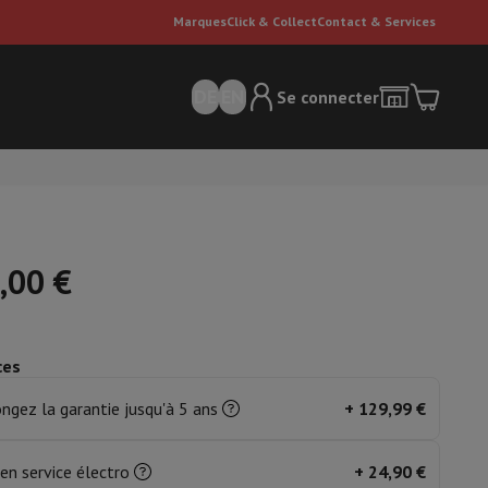
Marques
Click & Collect
Contact & Services
DE
EN
Se connecter
,00 €
ces
ateurs Dyson
Accessoires
Nettoyeur de sol
'entretien
Poubelle
ngez la garantie jusqu'à 5 ans
+
129,99 €
ment de l'air
en service électro
+
24,90 €