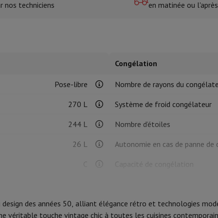
r nos techniciens
en matinée ou l'après
tres de cuisson
cher & Couper
Cuillères de cuisine
Mélanger & Mesurer
Moulins de cu
Congélation
Pose-libre
Nombre de rayons du congélat
270 L
Système de froid congélateur
244 L
Nombre d’étoiles
à dents
 soufflante
Dyson Airwrap
Dyson Corrale
Dyson Supersonic
26 L
Autonomie en cas de panne de 
ondeuse à barbe
Tondeuse nez-oreilles
Têtes de rasage
C
Capacité de congélation
104 kWh
Dimensions
épaules
Massage de corps
Thermomètre
Couverture chauffante
du design des années 50, alliant élégance rétro et technologies mode
35 dB
Type de réfrigérateur
une véritable touche vintage chic à toutes les cuisines contempor