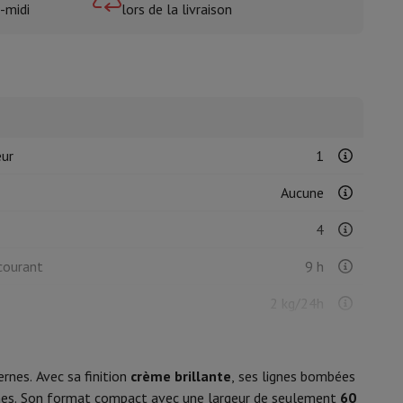
-midi
lors de la livraison
isine et à épices
eur
1
Aucune
4
courant
9 h
2 kg/24h
rnes. Avec sa finition
crème brillante
, ses lignes bombées
Pose-libre avec 1 porte
aines. Son format compact avec une largeur de seulement
60