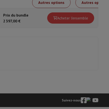
Autres options
Autres options
Prix du bundle
Acheter l'ensemble
2 397,00 €
eau
Développement photo
Numérisation vidéo
Big Collect
Tous les 
 quoi Ecotrel ?
Suivez-nous