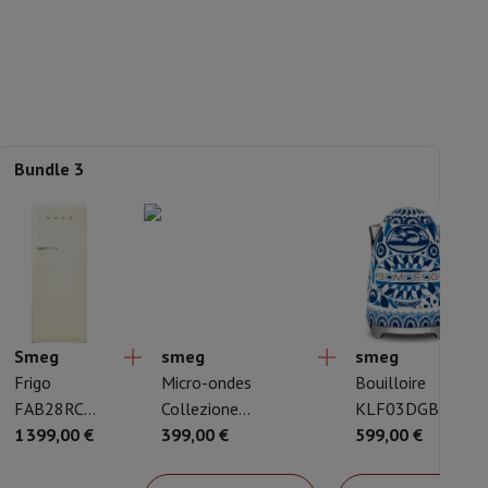
8017709342975
is de souris
Hubs
Autres
FAB28RCR6
Bundle 3
oise Cancelling
Écouteurs de Sport
Casques et écouteurs bluetoot
Smeg
smeg
smeg
Frigo
Micro-ondes
Bouilloire
FAB28RCR6
Collezione
KLF03DGBEU
Crème
1 399,00 €
MOC01WHMEU
399,00 €
Edition Dolce &
599,00 €
Blanc
Gabbana - Blu
Mediterraneo