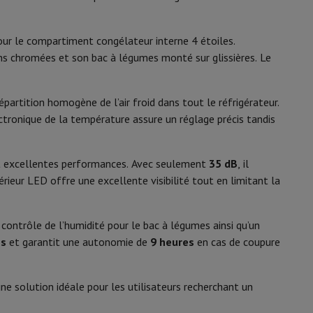
y Flip7 & Fold7
1530 mm
601 mm
ur le compartiment congélateur interne 4 étoiles.
ions chromées et son bac à légumes monté sur glissières. Le
768 mm
t ouverte
926 mm
épartition homogène de l’air froid dans tout le réfrigérateur.
ectronique de la température assure un réglage précis tandis
erte
1197 mm
Beige
et excellentes performances. Avec seulement
35 dB
, il
rieur LED offre une excellente visibilité tout en limitant la
À droite - irréversible
k
Apple MacBook Pro
Apple MacBook Air
Laptops reconditionnés
ntrôle de l’humidité pour le bac à légumes ainsi qu’un
pis de souris gaming
es
et garantit une autonomie de
9 heures
en cas de coupure
11006674
mobiles
Papier Photo & Imprimante
Cartouche d'encre & Toner
 solution idéale pour les utilisateurs recherchant un
Smeg