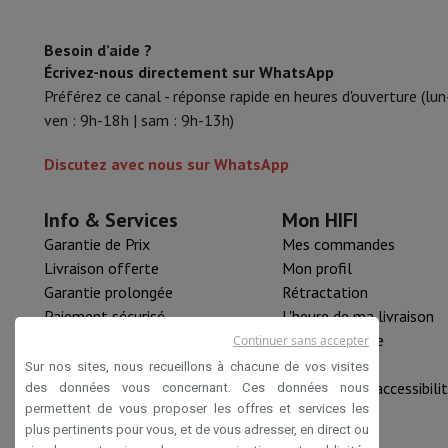
Besoin d’aide ?
Écrivez-nous directement sur WhatsApp
Préférez ce canal - réponse rapide en heures d'ouverture (lun
ven : 9h-18h | sam : 9h-13h)
Discutez avec nous sur WhatsApp
Info & Services
Mon HIFI
Garantie de Prix
Mes commandes
Livraison offerte
Mon profil
Garantie prolongée
Rétractation
Paiement sécurisé
L'heure de ma livraison
HIFI B2B
Pièce détachée
Continuer sans accepter
Mastercard™ HIFI international
Nouveautés
Sur nos sites, nous recueillons à chacune de vos visites
Rachat HIFI
Déclaration d'accessibili
des données vous concernant. Ces données nous
permettent de vous proposer les offres et services les
plus pertinents pour vous, et de vous adresser, en direct ou