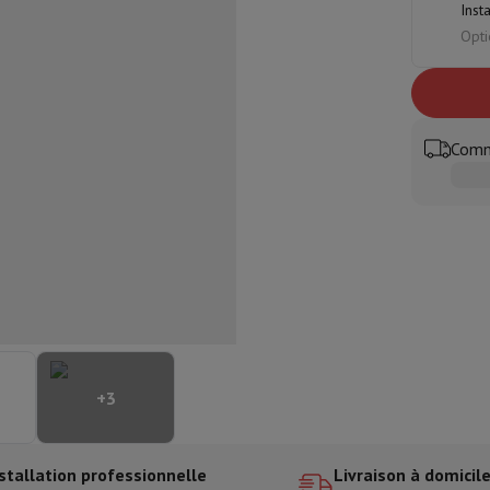
Inst
aisselle semi-intégrable
Lave-vaisselle 45 cm
Opti
ngélateur encastrable
Cave à vin encastrable
Réfrigérateur encastra
XL (90cm)
son à induction
Table de cuisson vitrocéramique
Table de cuisson mod
trable
Hotte télescopique
Hotte îlot
Hotte groupe aspirant
Hotte p
s combiné encastrable
Comm
astrable
Tiroir chauffant
 cuisine
Hachoir
KitchenAid
Smeg
Robot multifonctions
rtière
cessoires snacks
ires
resso De'Longhi
Machine à capsules & dosettes
Nespresso
Dolce Gu
+
3
ltrante
Cuiseur vapeur
Trancheuse
Balance de cuisine
Ensacheur sous-vide
Co
ancha
Grillade
Wok électrique
stallation professionnelle
Livraison à domicil