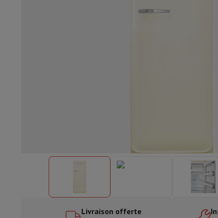
Lave-vaisselle encastrable
Lave-vaisselle full intégré
Lave-v
Refroidir et congéler
Combi frigo-congélateur encastrable
Co
Fours
Four multifonctionnel encastrable
Four à vapeur
Four 
Tables de cuisson
Toutes les plaques de cuisson
Table de cuis
Hottes
Toutes les hottes
Hotte décorative
Hotte sous-encas
Micro-ondes encastrable
Micro-ondes encastrable
Micro-onde
Lave-linges encastrables
Lave-linge encastrable
Autres appareils encastrables
Machine à café & espresso enc
Cuisine & Art de la table
Robot de cuisine & mixeur
Mixeur
Soupmaker
Blender
Robot de
Petit déjeuner
Machine à pain
Grille-pain
Juicers
Cuit oeufs
Yaou
Snacks
Friteuse
Airfryer
Machine à croque-monsieur
Gaufrier
Ac
Desserts
Chocolatière
Sorbetière & glacière
Crêpière
Jardin d'intérieur
Click & Grow
Plantes aromatiques & accesso
Café & thé
Machine à café
Machine à expresso
Machine à exp
Boisson
Machine à boisson pétillante
Tireuse à bière
Carafe fi
Appareils de cuisine
Déshydrateurs
Machine à pâtes
Mijoteuse
Fun cooking
Barbecues
Appareils Gourmet
Raclette
Fondue
Pl
Livraison offerte
In
À Table
Art de la table
Décoration de table