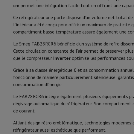
Smartphones
Tous les smartphones
Apple iPhone
iPhone 17
i
Classe de niveau sonore
cm
permet une intégration facile tout en offrant une capac
Smartphones reconditionnés
Smartphones reconditionnés
iPh
Montres connectées
Smartwatch
Apple Watch
Samsung Gala
Classe climatique
Ce réfrigérateur une porte dispose d’un volume net total de
Protection
Housse iPhone
Housse Samsung
Housse Universel
L’intérieur a été conçu pour offrir un maximum de praticité 
Type congélateur
Recharger
Powerbank
Chargeur
Chargeurs de voiture
Chargeurs
compartiment basse température assure également une conse
Accessoires Téléphonie
Carte Mémoire
Câble
Support Voiture
D
Confort
Le Smeg FAB28RCR6 bénéficie d’un système de refroidissem
Terminaux de paiement
SumUp
Cette circulation constante de l’air permet de préserver plu
GSM
Tous les GSM
GSM Emporia
GSM Nokia
Régulation de la température
que le compresseur
Inverter
optimise les performances tout
Téléphonie fixe
Tous les Téléphones Fixes
Téléphones Gigase
Système de navigation
Navigation Voiture
Avertisseur de rad
Éclairage du frigo
Grâce à sa classe énergétique
C
et sa consommation annuell
Divers
Talkie Walkie
Imprimantes photo mobiles
fonctionne de manière particulièrement silencieuse, garantiss
Alarme porte ouverte
Ordinateur & Tablette
consommation d’énergie.
Ordinateur Portable
Ordinateur Portable
Ordinateur ultra-po
Porte-œufs
Ordinateur de Bureau
Ordinateur de Bureau
Ordinateur Tout-
Le FAB28RCR6 intègre également plusieurs équipements prati
PC Gaming
L'Espace Gaming
Ordinateur Portable Gaming
PC G
Réglage de la température
dégivrage automatique du réfrigérateur. Son compartiment 
Tablette & E-Reader
Tablette
E-Reader
Apple iPad
Samsung G
de courant.
Réfrigération
Imprimante & Scanner
Imprimantes
HP Instant Ink
Imprimante
Alliant design rétro emblématique, technologies modernes e
Réseau
FRITZ!
Caméras de surveillance
Nombre de rayons
réfrigérateur aussi esthétique que performant.
Périphérique
Écran PC
Clavier
Souris
Casques PC
Projecteur
Web