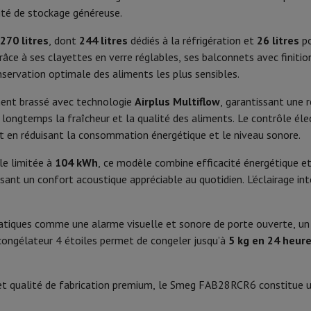
Phone Air
Smartphones Samsung
Samsung Galaxy S25
Samsung Galax
B
Hauteur
ité de stockage généreuse.
one reconditionnés
Samsung reconditionnés
xy Watch
Garmin
Activity Tracker
SN-N-ST-T
Largeur
270 litres
, dont
244 litres
dédiés à la réfrigération et
26 litres
po
le
Protection d'écran iPhone
Protection d'écran Samsung
grâce à ses clayettes en verre réglables, ses balconnets avec finit
Congélateur
Profondeur
 Apple
rvation optimale des aliments les plus sensibles.
ivers
Kit mains libre
Largeur avec porte entièremen
ent brassé avec technologie
Airplus Multiflow
, garantissant une r
s longtemps la fraîcheur et la qualité des aliments. Le contrôle él
Electronique
Profondeur avec porte 90° ouv
 en réduisant la consommation énergétique et le niveau sonore.
t
ar Coyote
Navigation Vélo
Au plafond
Couleur
e limitée à
104 kWh
, ce modèle combine efficacité énergétique 
ant un confort acoustique appréciable au quotidien. L’éclairage inté
Charnières
rtable
Ordinateur 2-en-1
Ordinateur Portable Gaming
Apple MacBoo
Plateaux réglables
en-Un
Apple iMac
PC Gamer
ques comme une alarme visuelle et sonore de porte ouverte, un co
amer
PC RTX 50 Series
Ecran gaming
Souris gaming
Chaises gaming
Ta
Produit information
congélateur 4 étoiles permet de congeler jusqu’à
5 kg en 24 heur
alaxy Tab
Tablettes reconditionnées
Code HIFI
s jet d'encre
Imprimantes laser
Epson EcoTank
Imprimantes photo 
t qualité de fabrication premium, le Smeg FAB28RCR6 constitue une
3
Marque
cam
Enceintes PC