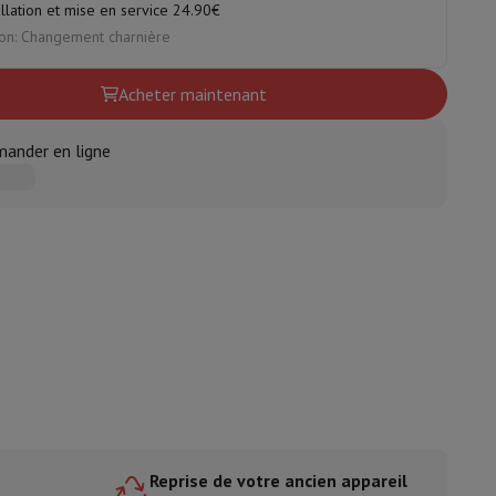
allation et mise en service 24.90€
on: Changement charnière
ble
ulaire
Acheter maintenant
lan de travail
Accessoires hottes
ander en ligne
sto
Senseo
Cafetières
Machine à thé
Bouilloire
uteau électrique
e
Reprise de votre ancien appareil