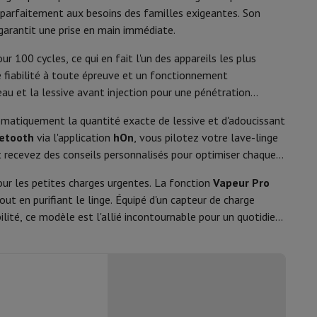
y Flip7 & Fold7
 lavage
d parfaitement aux besoins des familles exigeantes. Son
garantit une prise en main immédiate.
1400 tpm
00 cycles, ce qui en fait l'un des appareils les plus
9 kg
e fiabilité à toute épreuve et un fonctionnement
au et la lessive avant injection pour une pénétration
A
tomatiquement la quantité exacte de lessive et d'adoucissant
0 lavages
40 kWh
uetooth
via l'application
hOn
, vous pilotez votre lave-linge
t recevez des conseils personnalisés pour optimiser chaque
e
44 L
our les petites charges urgentes. La fonction
Vapeur Pro
228 min
out en purifiant le linge. Équipé d'un capteur de charge
k
Apple MacBook Pro
Apple MacBook Air
Laptops reconditionnés
A
ilité, ce modèle est l'allié incontournable pour un quotidien
pis de souris gaming
72 dB
B
mobiles
Papier Photo & Imprimante
Cartouche d'encre & Toner
Induction