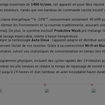
Phone Air
Smartphones Samsung
Samsung Galaxy S25
Samsung Galax
Caractéristiques principales
ssorage maximale de
1400 tr/min
, cet appareil en pose libre répon
one reconditionnés
Samsung reconditionnés
s intérieurs, tandis que son bandeau de commande tactile intuitif 
xy Watch
Garmin
Activity Tracker
Vitesse d’essorage maximale
le
Protection d'écran iPhone
Protection d'écran Samsung
 classe énergétique **A -20%**, consommant seulement 40 kWh pour 1
Contenu du tambour
 Apple
 élimine les frottements et la courroie traditionnelle, assurant un
ivers
Kit mains libre
mal). De plus, le système exclusif
ProActive Wash
pré-mélange l'e
Classe énergétique
é de lavage impeccable, même à basse température.
tègre la technologie
Auto Dose
: l'appareil adapte et distribue au
Consommation d'énergie par 10
servant l'éclat de vos textiles. Grâce à sa connectivité
Wi-Fi et Bl
t
entaires, suivez vos statistiques de consommation en temps réel e
ar Coyote
Navigation Vélo
Consommation d'eau par lavag
 programmes physiques, incluant des cycles rapides dès 14 minutes p
Durée du programme éco
iminer les plis tenaces et réduire le temps de repassage de moitié t
rtable
Ordinateur 2-en-1
Ordinateur Portable Gaming
Apple MacBoo
Classe de niveau sonore
é jusqu'à 24 heures et d'un tambour en acier inoxydable haute durab
en-Un
Apple iMac
PC Gamer
amer
PC RTX 50 Series
Ecran gaming
Souris gaming
Chaises gaming
Ta
Niveau sonore d’essorage
alaxy Tab
Tablettes reconditionnées
Classe d'essorage
s jet d'encre
Imprimantes laser
Epson EcoTank
Imprimantes photo 
Type de moteur
cam
Enceintes PC