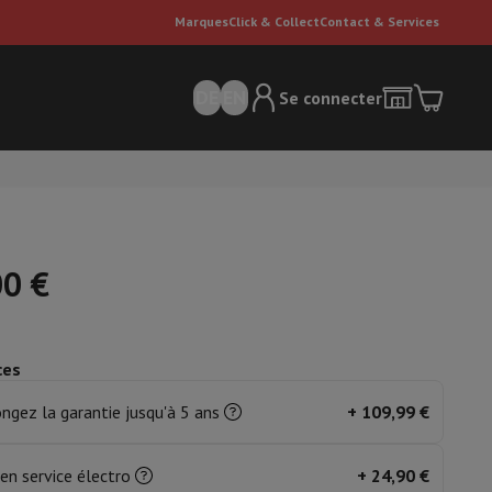
Marques
Click & Collect
Contact & Services
DE
EN
Se connecter
00 €
ces
ateurs Dyson
Accessoires
Nettoyeur de sol
'entretien
Poubelle
ngez la garantie jusqu'à 5 ans
+
109,99 €
ment de l'air
en service électro
+
24,90 €