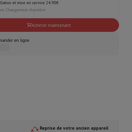
allation et mise en service 24.90€
on: Changement charnière
ble
ulaire
Acheter maintenant
lan de travail
Accessoires hottes
ander en ligne
sto
Senseo
Cafetières
Machine à thé
Bouilloire
uteau électrique
e
Reprise de votre ancien appareil