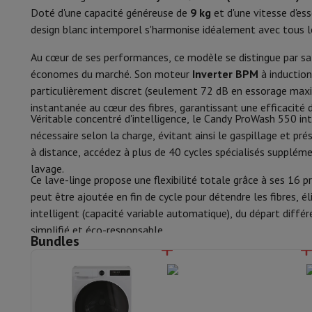
Smartphones
Tous les smartphones
Apple iPhone
iPhone 17
i
Laine/lavage à la main
Doté d'une capacité généreuse de
9 kg
et d'une vitesse d'e
Smartphones reconditionnés
Smartphones reconditionnés
iPh
design blanc intemporel s'harmonise idéalement avec tous le
Montres connectées
Smartwatch
Apple Watch
Samsung Gala
Allergie/hygiène
Protection
Housse iPhone
Housse Samsung
Housse Universel
Au cœur de ses performances, ce modèle se distingue par sa
Jeans/Couleurs sombres
Recharger
Powerbank
Chargeur
Chargeurs de voiture
Chargeurs
économes du marché. Son moteur
Inverter BPM
à induction
Accessoires Téléphonie
Carte Mémoire
Câble
Support Voiture
D
particulièrement discret (seulement 72 dB en essorage maxi
Sport/intensif
Terminaux de paiement
SumUp
instantanée au cœur des fibres, garantissant une efficacit
Véritable concentré d'intelligence, le Candy ProWash 550 in
GSM
Tous les GSM
GSM Emporia
GSM Nokia
Linge blanc
nécessaire selon la charge, évitant ainsi le gaspillage et pré
Téléphonie fixe
Tous les Téléphones Fixes
Téléphones Gigase
Programme basse température
à distance, accédez à plus de 40 cycles spécialisés supplém
Système de navigation
Navigation Voiture
Avertisseur de rad
lavage.
Divers
Talkie Walkie
Imprimantes photo mobiles
Ce lave-linge propose une flexibilité totale grâce à ses 16
Programme nettoyage tambour
Ordinateur & Tablette
peut être ajoutée en fin de cycle pour détendre les fibres, él
Ordinateur Portable
Ordinateur Portable
Ordinateur ultra-po
Confort et Sécurité
intelligent (capacité variable automatique), du départ différ
Ordinateur de Bureau
Ordinateur de Bureau
Ordinateur Tout-
simplifié et éco-responsable.
PC Gaming
L'Espace Gaming
Ordinateur Portable Gaming
PC G
Bundles
Indication du temps restant
Tablette & E-Reader
Tablette
E-Reader
Apple iPad
Samsung G
Aquastop
Imprimante & Scanner
Imprimantes
HP Instant Ink
Imprimante
Réseau
FRITZ!
Caméras de surveillance
Sécurité antidébordement
Périphérique
Écran PC
Clavier
Souris
Casques PC
Projecteur
Web