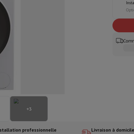
Inst
aisselle semi-intégrable
Lave-vaisselle 45 cm
Opti
ngélateur encastrable
Cave à vin encastrable
Réfrigérateur encastra
XL (90cm)
son à induction
Table de cuisson vitrocéramique
Table de cuisson mod
trable
Hotte télescopique
Hotte îlot
Hotte groupe aspirant
Hotte p
s combiné encastrable
Comm
astrable
Tiroir chauffant
 cuisine
Hachoir
KitchenAid
Smeg
Robot multifonctions
rtière
cessoires snacks
ires
resso De'Longhi
Machine à capsules & dosettes
Nespresso
Dolce Gu
+
3
ltrante
Cuiseur vapeur
Trancheuse
Balance de cuisine
Ensacheur sous-vide
Co
ancha
Grillade
Wok électrique
stallation professionnelle
Livraison à domicil