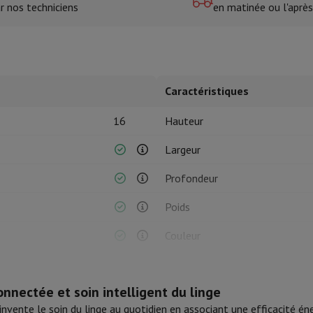
r nos techniciens
en matinée ou l'après
tres de cuisson
cher & Couper
Cuillères de cuisine
Mélanger & Mesurer
Moulins de cu
Caractéristiques
16
Hauteur
Largeur
Profondeur
à dents
 soufflante
Dyson Airwrap
Dyson Corrale
Dyson Supersonic
Poids
ondeuse à barbe
Tondeuse nez-oreilles
Têtes de rasage
Couleur
Matériau tambour
épaules
Massage de corps
Thermomètre
Couverture chauffante
nnectée et soin intelligent du linge
Sens d'ouverture de la porte
invente le soin du linge au quotidien en associant une efficacité én