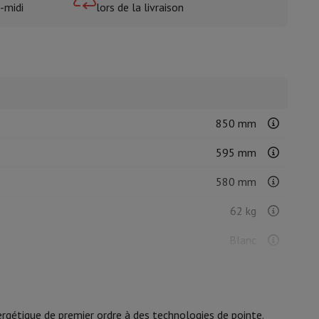
-midi
lors de la livraison
isine et à épices
850 mm
595 mm
580 mm
62 kg
Blanc
Acier inoxydable
Gauche
ergétique de premier ordre à des technologies de pointe.