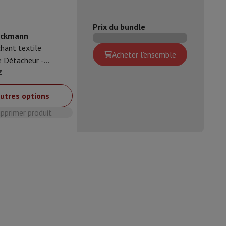
Prix du bundle
is de souris
Hubs
Autres
eckmann
hant textile
Acheter l'ensemble
e Détacheur -
s & Boissons
€
oise Cancelling
Écouteurs de Sport
Casques et écouteurs bluetoot
utres options
Supprimer produit
11006717
Candy
8059019105017
BP49BL8-S