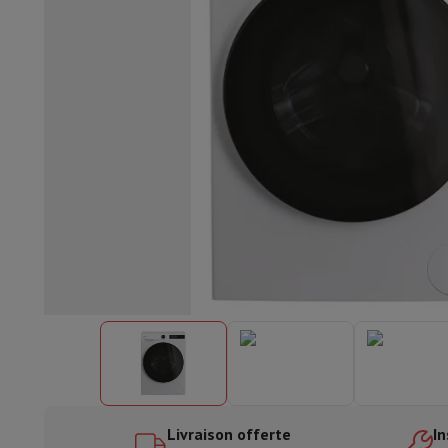
Lave-vaisselle encastrable
Lave-vaisselle full intégré
Lave-v
Refroidir et congéler
Combi frigo-congélateur encastrable
Co
Fours
Four multifonctionnel encastrable
Four à vapeur
Four 
Tables de cuisson
Toutes les plaques de cuisson
Table de cuis
Hottes
Toutes les hottes
Hotte décorative
Hotte sous-encas
Micro-ondes encastrable
Micro-ondes encastrable
Micro-onde
Lave-linges encastrables
Lave-linge encastrable
Autres appareils encastrables
Machine à café & espresso enc
Cuisine & Art de la table
Robot de cuisine & mixeur
Mixeur
Soupmaker
Blender
Robot de
Petit déjeuner
Machine à pain
Grille-pain
Juicers
Cuit oeufs
Yaou
Snacks
Friteuse
Airfryer
Machine à croque-monsieur
Gaufrier
Ac
Desserts
Chocolatière
Sorbetière & glacière
Crêpière
Jardin d'intérieur
Click & Grow
Plantes aromatiques & accesso
Café & thé
Machine à café
Machine à expresso
Machine à exp
Boisson
Machine à boisson pétillante
Tireuse à bière
Carafe fi
Appareils de cuisine
Déshydrateurs
Machine à pâtes
Mijoteuse
Fun cooking
Barbecues
Appareils Gourmet
Raclette
Fondue
Pl
Livraison offerte
In
À Table
Art de la table
Décoration de table