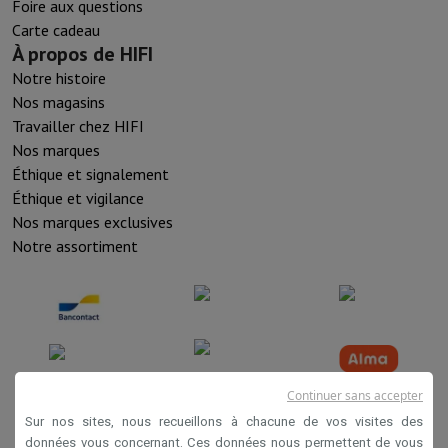
Foire aux questions
Carte cadeau
À propos de HIFI
Notre histoire
Nos magasins
Travailler chez HIFI
Nos marques
Éthique et signalement
Éthique et vigilance
Nos marques exclusives
Notre assortiment
Continuer sans accepter
Sur nos sites, nous recueillons à chacune de vos visites des
données vous concernant. Ces données nous permettent de vous
Conditions de vente