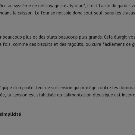
 Mémoire
Clé USB
Lecteur optique
ce au système de nettoyage catalytique*, il est facile de garder vot
0.8 kWh
ndant la cuisson. Le four se nettoie donc tout seul, sans les traca
7
Chargeur
Accessoires Apple
Stylo Stylus
Câbles
Écran de Projection
Tap
ir pulsé (cuire sur 3 niveaux)
V Philips
TV TCL
QLED TV
OLED TV
QNED TV
er beaucoup plus et des plats beaucoup plus grands. Cela élargit vos
VD & Blu-ray
Projecteur
0
la fois, comme des biscuits et des ragoûts, ou cuire facilement de
nte Bluetooth
Enceinte Party
irPods
Écouteurs
Casques
Ecouteurs sans fil
Casque Sans Fil
Casques N
Pyrolyse
 Bluetooth
iPod & Lecteurs MP3
D
Radios
Réveil
Barre de Son
Supports Enceinte
Supports Projecteur
es TV
Dictaphone
Écran de Projection
t équipé d'un protecteur de surtension qui protège contre les domma
Bouton(s) rotatif(s), Touch
e, la tension est stabilisée ou l'alimentation électrique est inte
o hybride
Appareil Photo High Zoom
y
Porte rabattable
oto instax
simplicité
Halogène