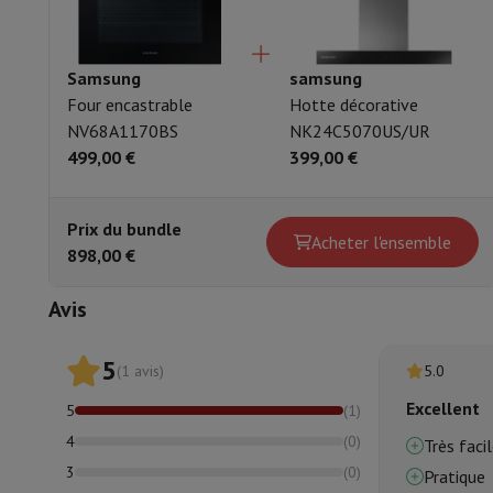
Rail téléscopiques inclusif
Accessoires inclus
Plaqu
Samsung
samsung
Four encastrable
Hotte décorative
NV68A1170BS
NK24C5070US/UR
499,00 €
399,00 €
Prix du bundle
Acheter l'ensemble
898,00 €
Avis
5
(1 avis)
5.0
Excellent
5
(
1
)
4
(
0
)
Très facil
3
(
0
)
Pratique