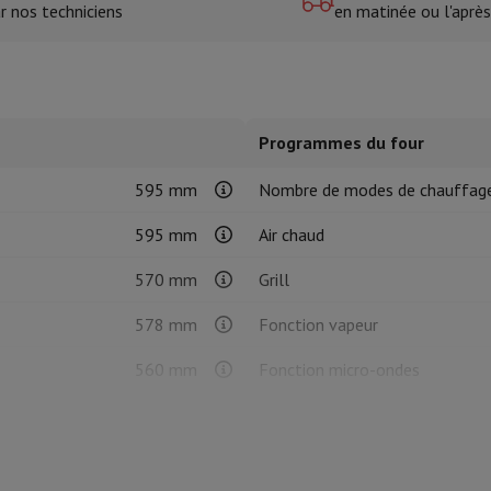
r nos techniciens
en matinée ou l'après
tres de cuisson
cher & Couper
Cuillères de cuisine
Mélanger & Mesurer
Moulins de cu
Programmes du four
595 mm
Nombre de modes de chauffag
595 mm
Air chaud
570 mm
Grill
à dents
 soufflante
Dyson Airwrap
Dyson Corrale
Dyson Supersonic
578 mm
Fonction vapeur
ondeuse à barbe
Tondeuse nez-oreilles
Têtes de rasage
560 mm
Fonction micro-ondes
549 mm
Chaleur voûte et sol
épaules
Massage de corps
Thermomètre
Couverture chauffante
38.7 kg
Chaleur sol (solo)