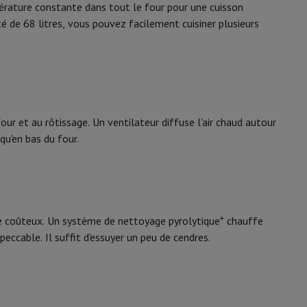
y Flip7 & Fold7
pérature constante dans tout le four pour une cuisson
é de 68 litres, vous pouvez facilement cuisiner plusieurs
ur et au rôtissage. Un ventilateur diffuse l'air chaud autour
qu'en bas du four.
k
Apple MacBook Pro
Apple MacBook Air
Laptops reconditionnés
12005602
yage coûteux. Un système de nettoyage pyrolytique* chauffe
pis de souris gaming
Samsung
peccable. Il suffit d'essuyer un peu de cendres.
8806092127371
mobiles
Papier Photo & Imprimante
Cartouche d'encre & Toner
NV68A1170BS/EF