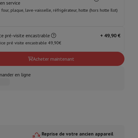
en service
 four, plaque, lave-vaisselle, réfrigérateur, hotte (hors hotte îlot)
ble
ulaire
lan de travail
Accessoires hottes
ce pré-visite encastrable
+
49,90 €
ice pré visite encastrable 49,90€
Acheter maintenant
ander en ligne
sto
Senseo
Cafetières
Machine à thé
Bouilloire
uteau électrique
e
Reprise de votre ancien appareil