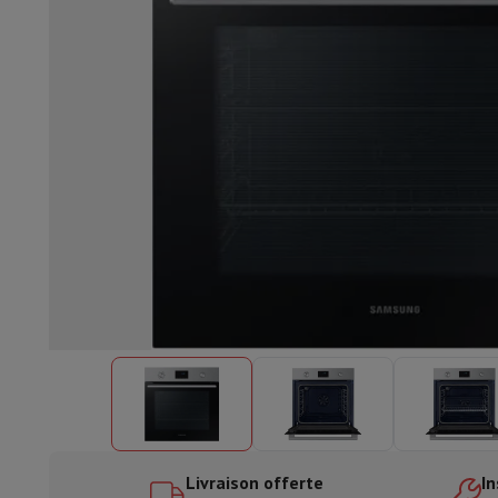
Lave-vaisselle encastrable
Lave-vaisselle full intégré
Lave-v
Refroidir et congéler
Combi frigo-congélateur encastrable
Co
Fours
Four multifonctionnel encastrable
Four à vapeur
Four 
Tables de cuisson
Toutes les plaques de cuisson
Table de cuis
Hottes
Toutes les hottes
Hotte décorative
Hotte sous-encas
Micro-ondes encastrable
Micro-ondes encastrable
Micro-onde
Lave-linges encastrables
Lave-linge encastrable
Autres appareils encastrables
Machine à café & espresso enc
Cuisine & Art de la table
Robot de cuisine & mixeur
Mixeur
Soupmaker
Blender
Robot de
Petit déjeuner
Machine à pain
Grille-pain
Juicers
Cuit oeufs
Yaou
Snacks
Friteuse
Airfryer
Machine à croque-monsieur
Gaufrier
Ac
Desserts
Chocolatière
Sorbetière & glacière
Crêpière
Jardin d'intérieur
Click & Grow
Plantes aromatiques & accesso
Café & thé
Machine à café
Machine à expresso
Machine à exp
Boisson
Machine à boisson pétillante
Tireuse à bière
Carafe fi
Appareils de cuisine
Déshydrateurs
Machine à pâtes
Mijoteuse
Fun cooking
Barbecues
Appareils Gourmet
Raclette
Fondue
Pl
Livraison offerte
In
À Table
Art de la table
Décoration de table