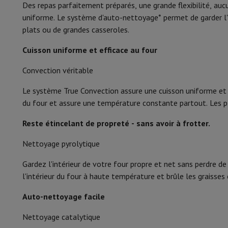
Smartphones
Tous les smartphones
Apple iPhone
iPhone 17
i
Des repas parfaitement préparés, une grande flexibilité, au
Matériau intérieur
Smartphones reconditionnés
Smartphones reconditionnés
iPh
uniforme. Le système d'auto-nettoyage* permet de garder l'in
Montres connectées
Smartwatch
Apple Watch
Samsung Gala
Couleur
plats ou de grandes casseroles.
Protection
Housse iPhone
Housse Samsung
Housse Universel
Température minimale
Cuisson uniforme et efficace au four
Recharger
Powerbank
Chargeur
Chargeurs de voiture
Chargeurs
Accessoires Téléphonie
Carte Mémoire
Câble
Support Voiture
D
Température maximale
Convection véritable
Terminaux de paiement
SumUp
GSM
Tous les GSM
GSM Emporia
GSM Nokia
Caractéristiques générales
Le système True Convection assure une cuisson uniforme et ef
Téléphonie fixe
Tous les Téléphones Fixes
Téléphones Gigase
du four et assure une température constante partout. Les pla
Système de navigation
Navigation Voiture
Avertisseur de rad
Type four
Reste étincelant de propreté - sans avoir à frotter.
Divers
Talkie Walkie
Imprimantes photo mobiles
Capacité du four
Ordinateur & Tablette
Nettoyage pyrolytique
Ordinateur Portable
Ordinateur Portable
Ordinateur ultra-po
Puissance
Ordinateur de Bureau
Ordinateur de Bureau
Ordinateur Tout-
Gardez l'intérieur de votre four propre et net sans perdre d
PC Gaming
L'Espace Gaming
Ordinateur Portable Gaming
PC G
Puissance grill
l'intérieur du four à haute température et brûle les graisses 
Tablette & E-Reader
Tablette
E-Reader
Apple iPad
Samsung G
Classe énergétique
Auto-nettoyage facile
Imprimante & Scanner
Imprimantes
HP Instant Ink
Imprimante
Réseau
FRITZ!
Caméras de surveillance
Consommation d'énergie (convection)
Nettoyage catalytique
Périphérique
Écran PC
Clavier
Souris
Casques PC
Projecteur
Web