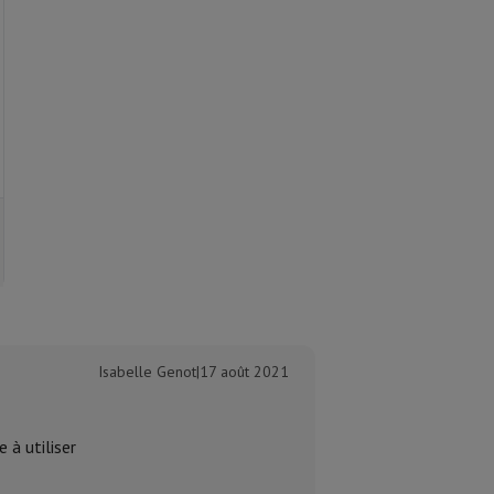
e de cuisson, grille du four
Isabelle Genot
|
17 août 2021
e à utiliser