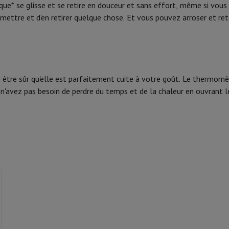
opique* se glisse et se retire en douceur et sans effort, même si vous
tifs & Tripods
Cadre photo digital et album
mettre et d'en retirer quelque chose. Et vous pouvez arroser et ret
s de surveillance
Station Météo
xy Watch
Garmin
Activity Tracker
lectrique
Vélo électrique
 être sûr qu'elle est parfaitement cuite à votre goût. Le thermomèt
'avez pas besoin de perdre du temps et de la chaleur en ouvrant le
ntrôleur
Jeux
Chaises gaming
s de courant
Prises de voyage
Énergie Solaire
ayer en toute sécurité
 gros électro
Installation encastrable
Installation TV
B2B
Carte cad
e de livraison
rd HIFI international?
Quand ma commande sera-t-elle livrée?
C'est