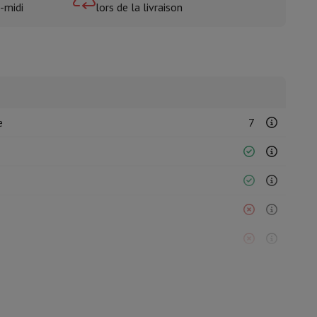
-midi
lors de la livraison
isine et à épices
e
7