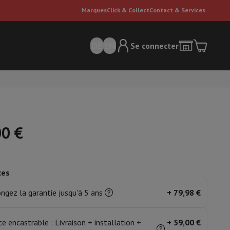
Marques
Click & Collect
Contact & Services
DE
EN
Se connecter
00 €
ces
ateurs Dyson
Accessoires
Nettoyeur de sol
'entretien
Poubelle
ngez la garantie jusqu'à 5 ans
+
79,98 €
ment de l'air
ce encastrable : Livraison + installation +
+
59,00 €