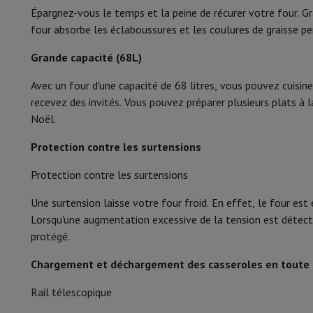
Mémoire & Stockage
Disque dur
Solid State Drive (SSD)
Carte
Épargnez-vous le temps et la peine de récurer votre four. Grâ
Consommation d'énergie (air chaud)
Logiciel
Système d'exploitation (OS)
Autres
four absorbe les éclaboussures et les coulures de graisse pe
Nombre de modes de cuisson
Accessoires
Housses, sacs & sacoches
Protections Tablettes
Grande capacité (68L)
Télévision & Audio
Type de cuisson
A
Télévision
Toutes les télévisions
TV Samsung
TV LG
TV Sony
T
Avec un four d'une capacité de 68 litres, vous pouvez cuisin
Appareils périphériques
Home Cinema
Barre de Son
Lecteur D
Programmes automatiques
recevez des invités. Vous pouvez préparer plusieurs plats à 
Enceintes
Enceintes sans fil
Enceinte Hi-Fi
Enceinte WiFi
Encei
Noël.
Casques & Écouteurs
Tous les écouteurs et casques
Apple A
Type de nettoyage
En route
Lecteur DVD Portable
Lecteur CD Portable
Enceinte
Protection contre les surtensions
Sonde thermique
Audio domestique
Chaîne Hifi
Amplificateur
Platine
Lecteur C
Protection contre les surtensions
Supports
Tous les Supports
Mobilier TV
Supports TV
Supports 
Confort
Accessoires
Câbles audio & vidéo
Accessoires audio
Accessoir
Une surtension laisse votre four froid. En effet, le four es
Photo & Vidéo
Type de commandes
Lorsqu'une augmentation excessive de la tension est détecté
Appareil photo numérique
Appareil photo reflex
Appareil phot
protégé.
Marques Populaires
Appareil Photo Nikon
Appareil Photo Son
Type de porte
Appareils Photo Instantanés
Appareil Photo instax
Papier ph
Chargement et déchargement des casseroles en toute 
Éclairage intérieur
GoPro
Cameras GoPro
Accessoires GoPro
Rail télescopique
Vidéo
Action Cam
Caméscope
Type d'éclairage
Accessoires pour Reflex
Objectif