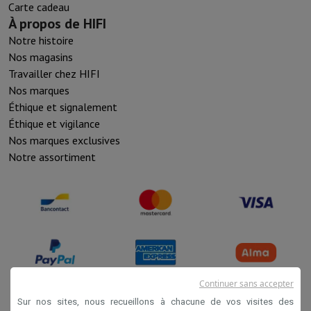
Carte cadeau
À propos de HIFI
Notre histoire
Nos magasins
Travailler chez HIFI
Nos marques
Éthique et signalement
Éthique et vigilance
Nos marques exclusives
Notre assortiment
Continuer sans accepter
Sur nos sites, nous recueillons à chacune de vos visites des