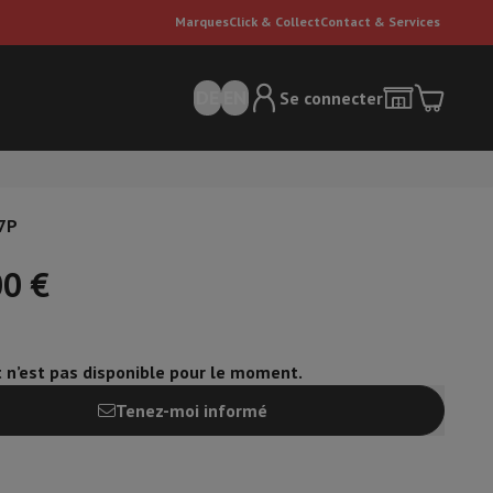
Marques
Click & Collect
Contact & Services
DE
EN
Se connecter
07P
00 €
t n’est pas disponible pour le moment.
ateurs Dyson
Accessoires
Nettoyeur de sol
'entretien
Poubelle
Tenez-moi informé
ment de l'air