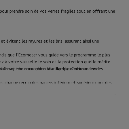
y Flip7 & Fold7
pour prendre soin de vos verres fragiles tout en offrant une
e rinçage
Lumière
Départ différé
 évitent les rayures et les bris, assurant ainsi une
 départ
24 h
andis que l'Ecometer vous guide vers le programme le plus
z à votre vaisselle le soin et la protection qu'elle mérite
Commandes tactiles
vancées et une conception intelligente. Commandez dès
 fois supérieure aux bras standard, garantissant une
s chaque recoin des paniers inférieur et supérieur pour des
k
Apple MacBook Pro
Apple MacBook Air
Laptops reconditionnés
us permettant de régler la hauteur du panier pour mettre ou
pis de souris gaming
'il s'adapte à la vaisselle dans le panier inférieur ou
mobiles
Papier Photo & Imprimante
Cartouche d'encre & Toner