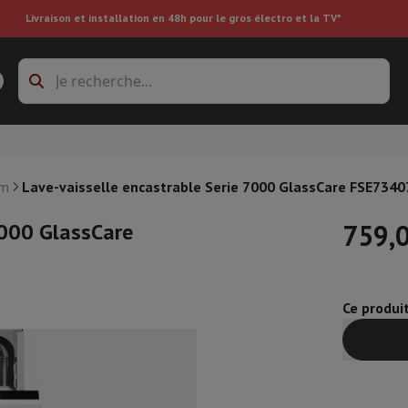
Livraison et installation en 48h pour le gros électro et la TV*
s à laver
Cadres de superposition et socles
boxes
Réfrigérateur encastrable
cm
Lave-vaisselle encastrable Serie 7000 GlassCare FSE734
7000 GlassCare
759,
re
Ce produi
ai
Aspirateur à main
Aspirateur robot
Aspirateur multifonctions
Aspir
 tondeuse
Nettoyeur à vapeur
Nettoyeur de sols & tapis
Produits d
epasseuse
Planche à repasser
Accessoires
ircooler
Humidificateur
Déshumidificateur
Chauffage d'appoint
Traite