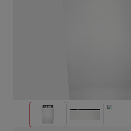
Lave-vaisselle encastrable
Lave-vaisselle full intégré
Lave-v
Refroidir et congéler
Combi frigo-congélateur encastrable
Co
Fours
Four multifonctionnel encastrable
Four à vapeur
Four 
Tables de cuisson
Toutes les plaques de cuisson
Table de cuis
Hottes
Toutes les hottes
Hotte décorative
Hotte sous-encas
Micro-ondes encastrable
Micro-ondes encastrable
Micro-onde
Lave-linges encastrables
Lave-linge encastrable
Autres appareils encastrables
Machine à café & espresso enc
Cuisine & Art de la table
Robot de cuisine & mixeur
Mixeur
Soupmaker
Blender
Robot de
Petit déjeuner
Machine à pain
Grille-pain
Juicers
Cuit oeufs
Yaou
Snacks
Friteuse
Airfryer
Machine à croque-monsieur
Gaufrier
Ac
Desserts
Chocolatière
Sorbetière & glacière
Crêpière
Jardin d'intérieur
Click & Grow
Plantes aromatiques & accesso
Café & thé
Machine à café
Machine à expresso
Machine à exp
Boisson
Machine à boisson pétillante
Tireuse à bière
Carafe fi
Appareils de cuisine
Déshydrateurs
Machine à pâtes
Mijoteuse
Fun cooking
Barbecues
Appareils Gourmet
Raclette
Fondue
Pl
À Table
Art de la table
Décoration de table