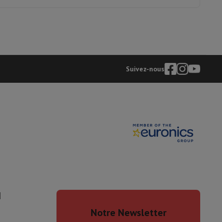
is de souris
Hubs
Autres
Entretien machine
240 min
Suivez-nous
oise Cancelling
Écouteurs de Sport
Casques et écouteurs bluetoot
12007128
AEG
7332543735587
FSE73407P
I
Notre Newsletter