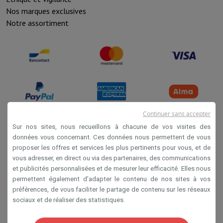
Nos marques exclusives
Notre assortiment
Continuer sans accepter
Sur nos sites, nous recueillons à chacune de vos visites des
données vous concernant. Ces données nous permettent de vous
Conditions de vente
proposer les offres et services les plus pertinents pour vous, et de
Privacy
vous adresser, en direct ou via des partenaires, des communications
et publicités personnalisées et de mesurer leur efficacité. Elles nous
Disclaimer
permettent également d’adapter le contenu de nos sites à vos
Cookies
préférences, de vous faciliter le partage de contenu sur les réseaux
sociaux et de réaliser des statistiques.
SA HIFI international 2 Rue Läiteschbaach, 5324