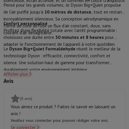
silencieuse, écran atténué, et un sommeil en toute tranquillité.
Pensé pour les grands volumes, le Dyson Big+Quiet propulse
Protection
Housse iPhone
Housse Samsung
Housse Universelle
Pro
de l’air purifié jusqu’à
10 mètres de distance
, tout en restant
Recharger
Powerbank
Chargeur
Chargeurs de voiture
Chargeurs Appl
incroyablement silencieux. Sa conception aérodynamique en
Accessoires Téléphonie
Carte Mémoire
Câble
Support Voiture
Diver
Confort personnalisé
forme de cône diffuse un flux d’air constant, doux, sans
Terminaux de paiement
SumUp
Profitez d’une flexibilité totale avec l’arrêt programmable :
courant d’air désagréable.
GSM
Tous les GSM
GSM Emporia
GSM Nokia
choisissez une durée entre
30 minutes et 8 heures
pour
Téléphonie fixe
Tous les Téléphones Fixes
Téléphones Gigaset
adapter le fonctionnement de l’appareil à votre quotidien.
Système de navigation
Navigation Voiture
Avertisseur de radar Co
Le
Dyson Big+Quiet Formaldehyde
réunit le meilleur de la
Divers
Talkie Walkie
Imprimantes photo mobiles
technologie Dyson : efficacité, connectivité, confort et
Ordinateur & Tablette
silence. Une solution haut de gamme pour transformer
Ordinateur Portable
Ordinateur Portable
Ordinateur ultra-portabl
durablement votre environnement intérieur.
Afficher plus
Ordinateur de Bureau
Ordinateur de Bureau
Ordinateur Tout-en-Un
Avis
PC Gaming
L'Espace Gaming
Ordinateur Portable Gaming
PC Gamer
Tablette & E-Reader
Tablette
E-Reader
Apple iPad
Samsung Galax
Imprimante & Scanner
Imprimantes
HP Instant Ink
Imprimantes jet
(0 avis)
Réseau
FRITZ!
Caméras de surveillance
Vous aimez ce produit ? Faites-le savoir en laissant un
Périphérique
Écran PC
Clavier
Souris
Casques PC
Projecteur
Webcam
avis !
Mémoire & Stockage
Disque dur
Solid State Drive (SSD)
Carte Mém
Veuillez vous connecter pour pouvoir rédiger votre avis.
Logiciel
Système d'exploitation (OS)
Autres
Se connecter