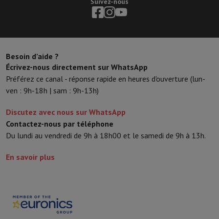
Suivez-nous
Sport, Gaming & Domotique
Home & Domotica
Smart Home
Sécurité & Protection
Caméras de
Montres connectées
Smartwatch
Apple Watch
Samsung Galaxy Wa
Mobilité électrique
Toute la mobilité électrique
Trottinette électr
Smart Toys
Casque de réalité virtuelle
Drone
Drones DJI
Besoin d’aide ?
Gaming Console
Consoles de Jeu
Consoles reconditionnées
Contrôl
Écrivez-nous directement sur WhatsApp
Accessoires de Sport
Écouteurs de Sport
Préférez ce canal - réponse rapide en heures d'ouverture (lun-
Batterie & Électricité
Batteries
Chargeur pour batteries
Prises de 
ven : 9h-18h | sam : 9h-13h)
Info & Conseils
Pourquoi choisir HiFi
Discutez avec nous sur WhatsApp
Livraison offerte
10 points de vente
Satisfait ou remboursé
Payer 
Contactez-nous par téléphone
Nos services
Livraison offerte
Retrait en magasin
Installation gro
Du lundi au vendredi de 9h à 18h00 et le samedi de 9h à 13h.
Service client
Réparation de votre appareil
Vérifiez votre heure de 
En savoir plus
Foire aux questions
Puis-je acheter à crédit avec la Mastercard HI