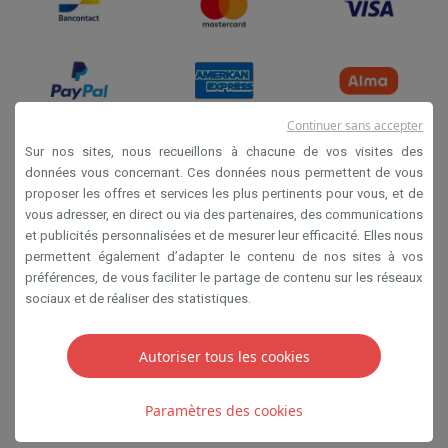
Continuer sans accepter
Sur nos sites, nous recueillons à chacune de vos visites des
données vous concernant. Ces données nous permettent de vous
Conditions de vente
proposer les offres et services les plus pertinents pour vous, et de
Privacy
vous adresser, en direct ou via des partenaires, des communications
et publicités personnalisées et de mesurer leur efficacité. Elles nous
Disclaimer
permettent également d’adapter le contenu de nos sites à vos
Cookies
préférences, de vous faciliter le partage de contenu sur les réseaux
sociaux et de réaliser des statistiques.
SA HIFI international 2 Rue Läiteschbaach, 5324
Contern, G-D de Luxembourg - 00 128 297/101
Autoriser tous les cookies
TVA LU 190.388.17
Paramètres des cookies
Copyright 2026