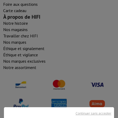
Foire aux questions
Carte cadeau
À propos de HIFI
Notre histoire
Nos magasins
Travailler chez HIFI
Nos marques
Éthique et signalement
Éthique et vigilance
Nos marques exclusives
Notre assortiment
Continuer sans accepter