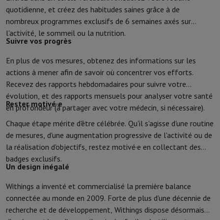
Accessoires
Housses, sacs & sacoches
Protections Tablettes
Char
quotidienne, et créez des habitudes saines grâce à de
Télévision & Audio
nombreux programmes exclusifs de 6 semaines axés sur
Télévision
Toutes les télévisions
TV Samsung
TV LG
TV Sony
TV Phi
l'activité, le sommeil ou la nutrition.
Appareils périphériques
Home Cinema
Barre de Son
Lecteur DVD & 
Suivre vos progrès
Enceintes
Enceintes sans fil
Enceinte Hi-Fi
Enceinte WiFi
Enceinte 
En plus de vos mesures, obtenez des informations sur les
Casques & Écouteurs
Tous les écouteurs et casques
Apple AirPod
actions à mener afin de savoir où concentrer vos efforts.
En route
Lecteur DVD Portable
Lecteur CD Portable
Enceinte Blu
Recevez des rapports hebdomadaires pour suivre votre
Audio domestique
Chaîne Hifi
Amplificateur
Platine
Lecteur CD
Radi
évolution, et des rapports mensuels pour analyser votre santé
Supports
Tous les Supports
Mobilier TV
Supports TV
Supports Barr
Rester motivé·e
en profondeur (à partager avec votre médecin, si nécessaire).
Accessoires
Câbles audio & vidéo
Accessoires audio
Accessoires T
Photo & Vidéo
Chaque étape mérite d'être célébrée. Qu'il s'agisse d'une routine
Appareil photo numérique
Appareil photo reflex
Appareil photo hy
de mesures, d'une augmentation progressive de l'activité ou de
Marques Populaires
Appareil Photo Nikon
Appareil Photo Sony
la réalisation d'objectifs, restez motivé·e en collectant des
Appareils Photo Instantanés
Appareil Photo instax
Papier photo i
badges exclusifs.
Un design inégalé
GoPro
Cameras GoPro
Accessoires GoPro
Vidéo
Action Cam
Caméscope
Withings a inventé et commercialisé la première balance
Accessoires pour Reflex
Objectif
connectée au monde en 2009. Forte de plus d'une décennie de
Accessoires
Carte Mémoire
Câbles
Accessoires Action Cam
Statifs 
recherche et de développement, Withings dispose désormais
Sacs de Protection & Transport
Pour Appareils Photo