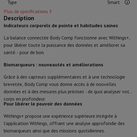
Type
Smart
Accessoires de cuisine
Maniques et gants de cuisine
Thermomètres 
Ustensiles de cuisine
Couteaux de cuisine
Râper & Éplucher
Hacher
Plus de spécifications
Description
Ustensiles de pâtisserie
Moules
Indicateurs corporels de pointe et habitudes saines
Art de la table
Couverts
Verres
Service
Accessoires boissons
Café & Thé
Vin
Carafes & Gobelets
La balance connectée Body Comp fonctionne avec Withings+,
Décoration de table
Set de table
pour libérer toute la puissance des données et améliorer sa
Conserver & Ranger
Boîtes à pain
Poubelle
santé - pour de bon.
Soins & Santé
Brosse à dents
Brosse à dents électrique
Accessoires brosse à den
Biomarqueurs : nouveautés et améliorations
Soins des cheveux
Lisseur
Sèche-Cheveux
Fer à boucler
Brosse souf
Grâce à des capteurs supplémentaires et à une technologie
Beauté
Soin du Visage
Miroir
Accessoires Beauty
brevetée, Body Comp vous donne accès à de nouvelles
Rasage
Tondeuse à Cheveux
Rasoir électrique
Bodygrooming
Tonde
données et à des mesures plus précises : de quoi analyser votre
Épilation
Ladyshave
Épilateur
Épilateur à lumière pulsée
corps en profondeur.
Massage
Massage des pieds
Massage du dos
Massage cou et épau
Pour libérer le pouvoir des données
Wellness
Pèse-personne
Tensiomètre
Stimulateur circulatoire
Ther
Téléphonie & Navigation
Withings+ propose une expérience supérieure intégrée à
Smartphones
Tous les smartphones
Apple iPhone
iPhone 17
iPhone
l'application Withings, offrant une analyse approfondie des
Smartphones reconditionnés
Smartphones reconditionnés
iPhone 
biomarqueurs ainsi que des missions quotidiennes.
Montres connectées
Smartwatch
Apple Watch
Samsung Galaxy Wa