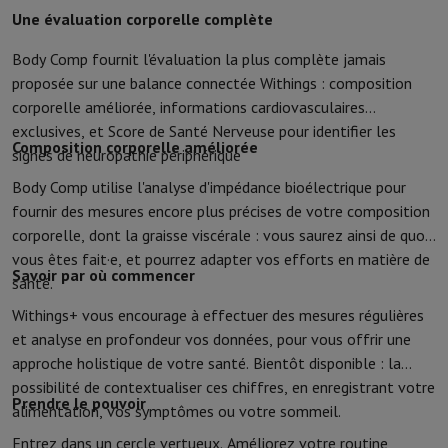
Une évaluation corporelle complète
Protection
Housse iPhone
Housse Samsung
Housse Universelle
Pro
Recharger
Powerbank
Chargeur
Chargeurs de voiture
Chargeurs Appl
Body Comp fournit l'évaluation la plus complète jamais
Accessoires Téléphonie
Carte Mémoire
Câble
Support Voiture
Diver
proposée sur une balance connectée Withings : composition
Terminaux de paiement
SumUp
corporelle améliorée, informations cardiovasculaires
GSM
Tous les GSM
GSM Emporia
GSM Nokia
exclusives, et Score de Santé Nerveuse pour identifier les
Téléphonie fixe
Tous les Téléphones Fixes
Téléphones Gigaset
Composition corporelle améliorée
signes de neuropathie périphérique
Système de navigation
Navigation Voiture
Avertisseur de radar Co
Body Comp utilise l'analyse d'impédance bioélectrique pour
Divers
Talkie Walkie
Imprimantes photo mobiles
Ordinateur & Tablette
fournir des mesures encore plus précises de votre composition
corporelle, dont la graisse viscérale : vous saurez ainsi de quoi
Ordinateur Portable
Ordinateur Portable
Ordinateur ultra-portabl
vous êtes fait·e, et pourrez adapter vos efforts en matière de
Ordinateur de Bureau
Ordinateur de Bureau
Ordinateur Tout-en-Un
Savoir par où commencer
santé.
PC Gaming
L'Espace Gaming
Ordinateur Portable Gaming
PC Gamer
Tablette & E-Reader
Tablette
E-Reader
Apple iPad
Samsung Galax
Withings+ vous encourage à effectuer des mesures régulières
Imprimante & Scanner
Imprimantes
HP Instant Ink
Imprimantes jet
et analyse en profondeur vos données, pour vous offrir une
Réseau
FRITZ!
Caméras de surveillance
approche holistique de votre santé. Bientôt disponible : la
Périphérique
Écran PC
Clavier
Souris
Casques PC
Projecteur
Webcam
possibilité de contextualiser ces chiffres, en enregistrant votre
Prendre le pouvoir
Mémoire & Stockage
Disque dur
Solid State Drive (SSD)
Carte Mém
alimentation, vos symptômes ou votre sommeil.
Logiciel
Système d'exploitation (OS)
Autres
Entrez dans un cercle vertueux. Améliorez votre routine