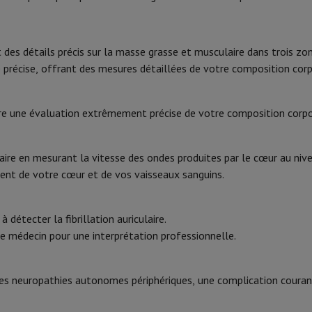
Phone Air
Smartphones Samsung
Samsung Galaxy S25
Samsung Galax
one reconditionnés
Samsung reconditionnés
kg/lb
Code HIFI
xy Watch
Garmin
Activity Tracker
es détails précis sur la masse grasse et musculaire dans trois zones
le
Protection d'écran iPhone
Protection d'écran Samsung
200 kg
Marque
précise, offrant des mesures détaillées de votre composition corp
 Apple
ivers
Kit mains libre
50 gr
EAN
re une évaluation extrêmement précise de votre composition corpo
Code du vendeur
t
8
ar Coyote
Navigation Vélo
ire en mesurant la vitesse des ondes produites par le cœur au nive
ent de votre cœur et de vos vaisseaux sanguins.
rtable
Ordinateur 2-en-1
Ordinateur Portable Gaming
Apple MacBoo
détecter la fibrillation auriculaire.
en-Un
Apple iMac
PC Gamer
 médecin pour une interprétation professionnelle.
amer
PC RTX 50 Series
Ecran gaming
Souris gaming
Chaises gaming
Ta
alaxy Tab
Tablettes reconditionnées
s jet d'encre
Imprimantes laser
Epson EcoTank
Imprimantes photo 
es neuropathies autonomes périphériques, une complication couran
cam
Enceintes PC