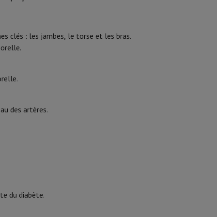
y Flip7 & Fold7
21008962
 clés : les jambes, le torse et les bras.
WITHINGS
orelle.
3700546707964
relle.
WBS08-WHITE-ALL-INTER
au des artères.
k
Apple MacBook Pro
Apple MacBook Air
Laptops reconditionnés
pis de souris gaming
mobiles
Papier Photo & Imprimante
Cartouche d'encre & Toner
te du diabète.