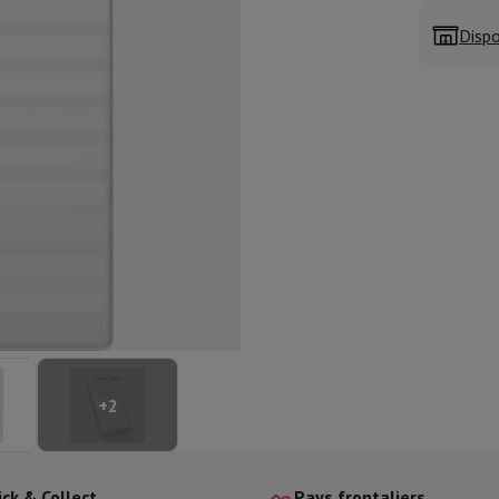
aisselle semi-intégrable
Lave-vaisselle 45 cm
Dispo
ngélateur encastrable
Cave à vin encastrable
Réfrigérateur encastra
XL (90cm)
son à induction
Table de cuisson vitrocéramique
Table de cuisson mod
trable
Hotte télescopique
Hotte îlot
Hotte groupe aspirant
Hotte p
s combiné encastrable
astrable
Tiroir chauffant
 cuisine
Hachoir
KitchenAid
Smeg
Robot multifonctions
rtière
cessoires snacks
ires
resso De'Longhi
Machine à capsules & dosettes
Nespresso
Dolce Gu
+
2
ltrante
Cuiseur vapeur
Trancheuse
Balance de cuisine
Ensacheur sous-vide
Co
ancha
Grillade
Wok électrique
ick & Collect
Pays frontaliers