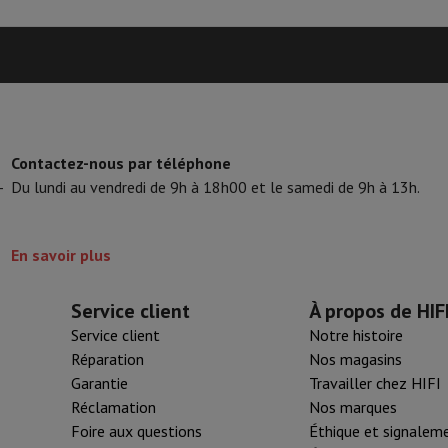
tifs & Tripods
Cadre photo digital et album
s de surveillance
Station Météo
xy Watch
Garmin
Activity Tracker
lectrique
Vélo électrique
Contactez-nous par téléphone
-
Du lundi au vendredi de 9h à 18h00 et le samedi de 9h à 13h.
ntrôleur
Jeux
Chaises gaming
s de courant
Prises de voyage
Énergie Solaire
En savoir plus
ayer en toute sécurité
Service client
À propos de HIF
 gros électro
Installation encastrable
Installation TV
B2B
Carte cad
Service client
Notre histoire
e de livraison
Réparation
Nos magasins
rd HIFI international?
Quand ma commande sera-t-elle livrée?
C'est
Garantie
Travailler chez HIFI
Réclamation
Nos marques
Foire aux questions
Éthique et signalem