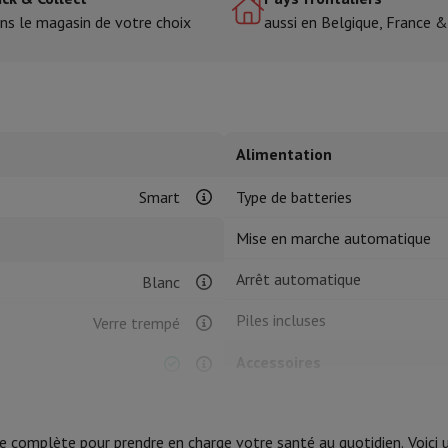
ns le magasin de votre choix
aussi en Belgique, France 
tres de cuisson
cher & Couper
Cuillères de cuisine
Mélanger & Mesurer
Moulins de cu
Alimentation
Smart
Type de batteries
Mise en marche automatique
à dents
Arrêt automatique
Blanc
 soufflante
Dyson Airwrap
Dyson Corrale
Dyson Supersonic
Piles incluses
Verre trempé
ondeuse à barbe
Tondeuse nez-oreilles
Têtes de rasage
Accessoires
épaules
Massage de corps
Thermomètre
Couverture chauffante
Accessoires
 complète pour prendre en charge votre santé au quotidien. Voici un
Produit information