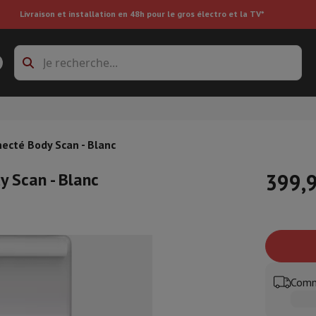
Livraison et installation en 48h pour le gros électro et la TV*
s à laver
Cadres de superposition et socles
boxes
Réfrigérateur encastrable
ecté Body Scan - Blanc
 Scan - Blanc
399,
re
ai
Aspirateur à main
Aspirateur robot
Aspirateur multifonctions
Aspir
 tondeuse
Nettoyeur à vapeur
Nettoyeur de sols & tapis
Produits d
epasseuse
Planche à repasser
Accessoires
Comm
ircooler
Humidificateur
Déshumidificateur
Chauffage d'appoint
Traite