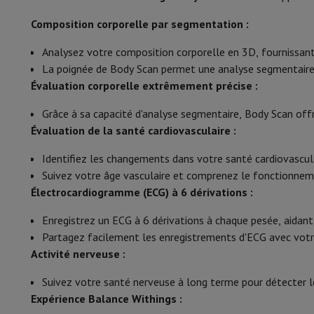
Smartphones
Tous les smartphones
Apple iPhone
iPhone 17
i
Smartphones reconditionnés
Smartphones reconditionnés
iPh
Composition corporelle par segmentation :
Unité
Montres connectées
Smartwatch
Apple Watch
Samsung Gala
Analysez votre composition corporelle en 3D, fournissant d
Protection
Housse iPhone
Housse Samsung
Housse Universel
Capacité max.
La poignée de Body Scan permet une analyse segmentaire 
Recharger
Powerbank
Chargeur
Chargeurs de voiture
Chargeurs
Évaluation corporelle extrêmement précise :
Accessoires Téléphonie
Carte Mémoire
Câble
Support Voiture
D
Graduation
Terminaux de paiement
SumUp
Grâce à sa capacité d'analyse segmentaire, Body Scan off
Mémoire
GSM
Tous les GSM
GSM Emporia
GSM Nokia
Évaluation de la santé cardiovasculaire :
Téléphonie fixe
Tous les Téléphones Fixes
Téléphones Gigase
Nombre d’utilisateurs
Système de navigation
Navigation Voiture
Avertisseur de rad
Identifiez les changements dans votre santé cardiovascula
Divers
Talkie Walkie
Imprimantes photo mobiles
Connexion Smartphone
Suivez votre âge vasculaire et comprenez le fonctionnem
Ordinateur & Tablette
Électrocardiogramme (ECG) à 6 dérivations :
Analyse du corps
Ordinateur Portable
Ordinateur Portable
Ordinateur ultra-po
Enregistrez un ECG à 6 dérivations à chaque pesée, aidant à 
Ordinateur de Bureau
Ordinateur de Bureau
Ordinateur Tout-
Calcul de l’IMC
Partagez facilement les enregistrements d'ECG avec votre
PC Gaming
L'Espace Gaming
Ordinateur Portable Gaming
PC G
Activité nerveuse :
Tablette & E-Reader
Tablette
E-Reader
Apple iPad
Samsung G
Mesure de la graisse
Imprimante & Scanner
Imprimantes
HP Instant Ink
Imprimante
Suivez votre santé nerveuse à long terme pour détecter l
Réseau
FRITZ!
Caméras de surveillance
Mesure de la Masse Hydrique
Expérience Balance Withings :
Périphérique
Écran PC
Clavier
Souris
Casques PC
Projecteur
Web