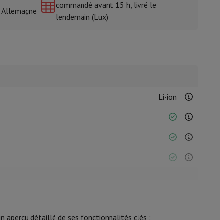
commandé avant 15 h, livré le
& Allemagne
lendemain (Lux)
isine et à épices
Li-ion
Cable USB-C
 aperçu détaillé de ses fonctionnalités clés :