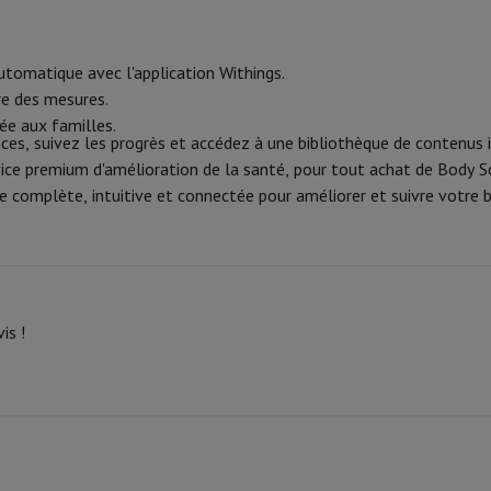
 Mémoire
Clé USB
Lecteur optique
Chargeur
Accessoires Apple
Stylo Stylus
Câbles
Écran de Projection
Tap
tomatique avec l'application Withings.
re des mesures.
V Philips
TV TCL
QLED TV
OLED TV
QNED TV
ée aux familles.
es, suivez les progrès et accédez à une bibliothèque de contenus i
VD & Blu-ray
Projecteur
rvice premium d'amélioration de la santé, pour tout achat de Body S
nte Bluetooth
Enceinte Party
 complète, intuitive et connectée pour améliorer et suivre votre b
irPods
Écouteurs
Casques
Ecouteurs sans fil
Casque Sans Fil
Casques N
 Bluetooth
iPod & Lecteurs MP3
D
Radios
Réveil
Barre de Son
Supports Enceinte
Supports Projecteur
es TV
Dictaphone
Écran de Projection
is !
o hybride
Appareil Photo High Zoom
y
oto instax