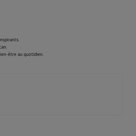
is de souris
Hubs
Autres
nspirants.
can.
ien-être au quotidien.
oise Cancelling
Écouteurs de Sport
Casques et écouteurs bluetoot