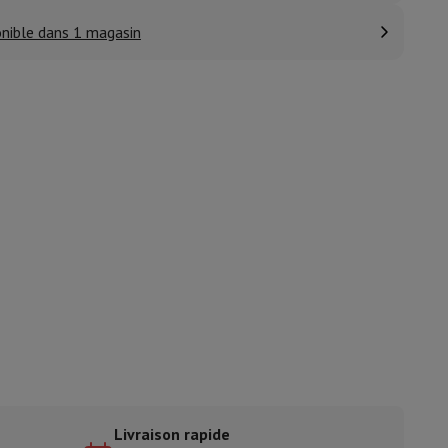
nible dans 1 magasin
ble
ulaire
lan de travail
Accessoires hottes
sto
Senseo
Cafetières
Machine à thé
Bouilloire
uteau électrique
Livraison rapide