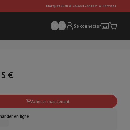
Marques
Click & Collect
Contact & Services
DE
EN
Se connecter
95 €
ateurs Dyson
Accessoires
Nettoyeur de sol
Acheter maintenant
'entretien
Poubelle
ander en ligne
ment de l'air