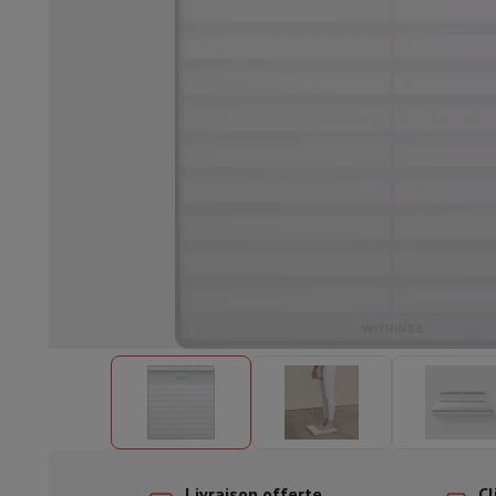
Lave-vaisselle encastrable
Lave-vaisselle full intégré
Lave-v
Refroidir et congéler
Combi frigo-congélateur encastrable
Co
Fours
Four multifonctionnel encastrable
Four à vapeur
Four 
Tables de cuisson
Toutes les plaques de cuisson
Table de cuis
Hottes
Toutes les hottes
Hotte décorative
Hotte sous-encas
Micro-ondes encastrable
Micro-ondes encastrable
Micro-onde
Lave-linges encastrables
Lave-linge encastrable
Autres appareils encastrables
Machine à café & espresso enc
Cuisine & Art de la table
Robot de cuisine & mixeur
Mixeur
Soupmaker
Blender
Robot de
Petit déjeuner
Machine à pain
Grille-pain
Juicers
Cuit oeufs
Yaou
Snacks
Friteuse
Airfryer
Machine à croque-monsieur
Gaufrier
Ac
Desserts
Chocolatière
Sorbetière & glacière
Crêpière
Jardin d'intérieur
Click & Grow
Plantes aromatiques & accesso
Café & thé
Machine à café
Machine à expresso
Machine à exp
Boisson
Machine à boisson pétillante
Tireuse à bière
Carafe fi
Appareils de cuisine
Déshydrateurs
Machine à pâtes
Mijoteuse
Fun cooking
Barbecues
Appareils Gourmet
Raclette
Fondue
Pl
À Table
Art de la table
Décoration de table
Livraison offerte
Cl