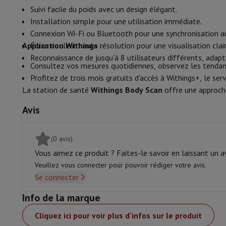
Mesure de la Masse Musculaire
Mémoire & Stockage
Disque dur
Solid State Drive (SSD)
Carte
Suivi facile du poids avec un design élégant.
Logiciel
Système d'exploitation (OS)
Autres
Installation simple pour une utilisation immédiate.
Mesure de la masse osseuse
Accessoires
Housses, sacs & sacoches
Protections Tablettes
Connexion Wi-Fi ou Bluetooth pour une synchronisation au
Télévision & Audio
Application Withings :
Écran couleur haute résolution pour une visualisation clai
Télévision
Toutes les télévisions
TV Samsung
TV LG
TV Sony
T
Reconnaissance de jusqu'à 8 utilisateurs différents, adapt
Consultez vos mesures quotidiennes, observez les tendanc
Appareils périphériques
Home Cinema
Barre de Son
Lecteur D
Profitez de trois mois gratuits d'accès à Withings+, le se
Enceintes
Enceintes sans fil
Enceinte Hi-Fi
Enceinte WiFi
Encei
La station de santé
Withings Body Scan
offre une approche
Casques & Écouteurs
Tous les écouteurs et casques
Apple A
En route
Lecteur DVD Portable
Lecteur CD Portable
Enceinte
Avis
Audio domestique
Chaîne Hifi
Amplificateur
Platine
Lecteur C
Supports
Tous les Supports
Mobilier TV
Supports TV
Supports 
Accessoires
Câbles audio & vidéo
Accessoires audio
Accessoir
(0 avis)
Photo & Vidéo
Vous aimez ce produit ? Faites-le savoir en laissant un av
Appareil photo numérique
Appareil photo reflex
Appareil phot
Veuillez vous connecter pour pouvoir rédiger votre avis.
Marques Populaires
Appareil Photo Nikon
Appareil Photo Son
Se connecter
Appareils Photo Instantanés
Appareil Photo instax
Papier ph
Info de la marque
GoPro
Cameras GoPro
Accessoires GoPro
Vidéo
Action Cam
Caméscope
Cliquez ici pour voir plus d'infos sur le produit
Accessoires pour Reflex
Objectif