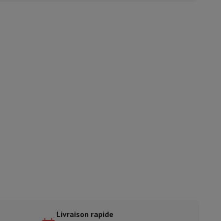
ble
ulaire
lan de travail
Accessoires hottes
sto
Senseo
Cafetières
Machine à thé
Bouilloire
uteau électrique
Livraison rapide