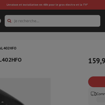
Livraison et installation en 48h pour le gros électro et la TV*
s à laver
Cadres de superposition et socles
boxes
Réfrigérateur encastrable
e AL402HFO
 AL402HFO
159,
re
ai
Aspirateur à main
Aspirateur robot
Aspirateur multifonctions
Aspir
 tondeuse
Nettoyeur à vapeur
Nettoyeur de sols & tapis
Produits d
epasseuse
Planche à repasser
Accessoires
Comm
ircooler
Humidificateur
Déshumidificateur
Chauffage d'appoint
Traite