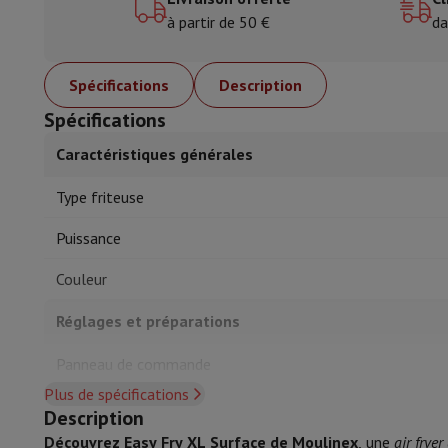
Cook'in Style
à partir de 50 €
da
Cuisiner
Poêles
Casseroles
Plats à four
Accessoires de cuisine
Maniques et gants de cuisine
Thermomè
Spécifications
Description
Ustensiles de cuisine
Couteaux de cuisine
Râper & Éplucher
Ha
Ustensiles de pâtisserie
Moules
Spécifications
Art de la table
Couverts
Verres
Service
Caractéristiques générales
Accessoires boissons
Café & Thé
Vin
Carafes & Gobelets
Décoration de table
Set de table
Type friteuse
Conserver & Ranger
Boîtes à pain
Poubelle
Soins & Santé
Puissance
Brosse à dents
Brosse à dents électrique
Accessoires brosse 
Couleur
Soins des cheveux
Lisseur
Sèche-Cheveux
Fer à boucler
Brosse
Beauté
Soin du Visage
Miroir
Accessoires Beauty
Réglages et préparations
Rasage
Tondeuse à Cheveux
Rasoir électrique
Bodygrooming
T
Épilation
Ladyshave
Épilateur
Épilateur à lumière pulsée
Panneau de commande
Massage
Massage des pieds
Massage du dos
Massage cou et 
Plus de spécifications
Wellness
Pèse-personne
Tensiomètre
Stimulateur circulatoire
Nombre de programmes de cuisson
Description
Téléphonie & Navigation
automatiques
Découvrez Easy Fry XL Surface de Moulinex
, une
air frye