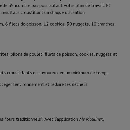
y Flip7 & Fold7
elle n'encombre pas pour autant votre plan de travail. Et
5 kg
résultats croustillants à chaque utilisation.
 cm, 6 filets de poisson, 12 cookies, 30 nuggets, 10 tranches
Coupe pizza
rites, pilons de poulet, filets de poisson, cookies, nuggets et
21009506
ltats croustillants et savoureux en un minimum de temps.
Moulinex
téger l’environnement et réduire les déchets.
3045380027114
k
Apple MacBook Pro
Apple MacBook Air
Laptops reconditionnés
3045380027114
pis de souris gaming
mobiles
Papier Photo & Imprimante
Cartouche d'encre & Toner
s fours traditionnels*. Avec l’application
My Moulinex
,