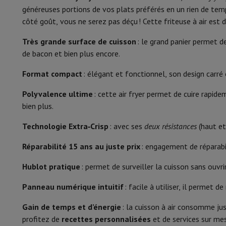
Smartphones
Tous les smartphones
Apple iPhone
iPhone 17
i
généreuses portions de vos plats préférés en un rien de temp
Programmes de cuisson automatiques
Smartphones reconditionnés
Smartphones reconditionnés
iPh
côté goût, vous ne serez pas déçu ! Cette friteuse à air est
Montres connectées
Smartwatch
Apple Watch
Samsung Gala
Écran
Protection
Housse iPhone
Housse Samsung
Housse Universel
Très grande surface de cuisson
: le grand panier permet de
Recharger
Powerbank
Chargeur
Chargeurs de voiture
Chargeurs
Minuterie
de bacon et bien plus encore.
Accessoires Téléphonie
Carte Mémoire
Câble
Support Voiture
D
Application mobile
Format compact
: élégant et fonctionnel, son design carré 
Terminaux de paiement
SumUp
GSM
Tous les GSM
GSM Emporia
GSM Nokia
Polyvalence ultime
: cette air fryer permet de cuire rapide
Frites, P
Téléphonie fixe
Tous les Téléphones Fixes
Téléphones Gigase
Convient pour
bien plus.
Système de navigation
Navigation Voiture
Avertisseur de rad
Divers
Talkie Walkie
Imprimantes photo mobiles
Technologie Extra‑Crisp
: avec ses
deux résistances
(haut et
Température réglable
Ordinateur & Tablette
Réparabilité 15 ans au juste prix
: engagement de réparabil
Ordinateur Portable
Ordinateur Portable
Ordinateur ultra-po
Facilité d'utilisation
Ordinateur de Bureau
Ordinateur de Bureau
Ordinateur Tout-
Hublot pratique
: permet de surveiller la cuisson sans ouvrir
Couvercle transparent
PC Gaming
L'Espace Gaming
Ordinateur Portable Gaming
PC G
Tablette & E-Reader
Tablette
E-Reader
Apple iPad
Samsung G
Panneau numérique intuitif
: facile à utiliser, il permet
Zone froide
Imprimante & Scanner
Imprimantes
HP Instant Ink
Imprimante
Gain de temps et d’énergie
: la cuisson à air consomme jus
Réseau
FRITZ!
Caméras de surveillance
Arrêt automatique
profitez de
recettes personnalisées
et de services sur mes
Périphérique
Écran PC
Clavier
Souris
Casques PC
Projecteur
Web