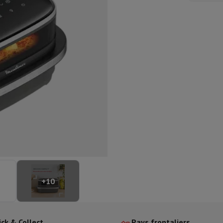
aisselle semi-intégrable
Lave-vaisselle 45 cm
ngélateur encastrable
Cave à vin encastrable
Réfrigérateur encastra
XL (90cm)
son à induction
Table de cuisson vitrocéramique
Table de cuisson mod
trable
Hotte télescopique
Hotte îlot
Hotte groupe aspirant
Hotte p
s combiné encastrable
astrable
Tiroir chauffant
 cuisine
Hachoir
KitchenAid
Smeg
Robot multifonctions
rtière
cessoires snacks
ires
resso De'Longhi
Machine à capsules & dosettes
Nespresso
Dolce Gu
+
10
ltrante
Cuiseur vapeur
Trancheuse
Balance de cuisine
Ensacheur sous-vide
Co
ancha
Grillade
Wok électrique
ick & Collect
Pays frontaliers