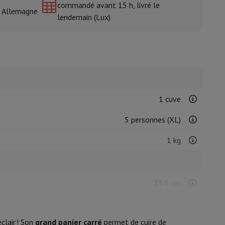
commandé avant 15 h, livré le
& Allemagne
lendemain (Lux)
isine et à épices
1 cuve
5 personnes (XL)
1 kg
23.6 cm
42.5 cm
clair ! Son
grand panier carré
permet de cuire de
42 cm