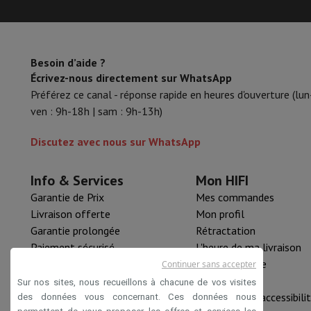
Besoin d’aide ?
Écrivez-nous directement sur WhatsApp
Préférez ce canal - réponse rapide en heures d'ouverture (lun
ven : 9h-18h | sam : 9h-13h)
Discutez avec nous sur WhatsApp
Info & Services
Mon HIFI
Garantie de Prix
Mes commandes
Livraison offerte
Mon profil
Garantie prolongée
Rétractation
Paiement sécurisé
L'heure de ma livraison
HIFI B2B
Pièce détachée
Continuer sans accepter
Mastercard™ HIFI international
Nouveautés
Sur nos sites, nous recueillons à chacune de vos visites
Rachat HIFI
Déclaration d'accessibili
des données vous concernant. Ces données nous