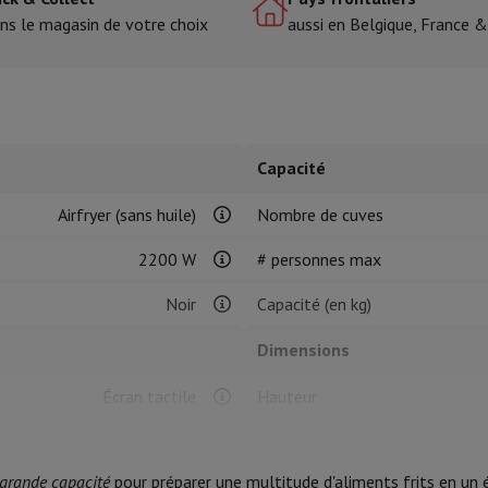
ns le magasin de votre choix
aussi en Belgique, France 
tres de cuisson
cher & Couper
Cuillères de cuisine
Mélanger & Mesurer
Moulins de cu
Capacité
Airfryer (sans huile)
Nombre de cuves
2200 W
# personnes max
à dents
Noir
Capacité (en kg)
 soufflante
Dyson Airwrap
Dyson Corrale
Dyson Supersonic
Dimensions
ondeuse à barbe
Tondeuse nez-oreilles
Têtes de rasage
Écran tactile
Hauteur
épaules
Massage de corps
Thermomètre
Couverture chauffante
Largeur
10
r grande capacité
pour préparer une multitude d'aliments frits en un é
Profondeur