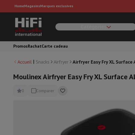
Home
Magasins
Marques exclusives
Catégories
Ménage & Gros Électro
Lave-linge
Lave-linge
Lave-linge séchant
Accessoires machine
Sèche-linge
Sèche-linge
Promos
Rachat
Carte cadeau
Lave-vaisselle
Lave-vaisselle
Réfrigérateurs
Réfrigérateurs
Réfrigérateurs américains
Frigo
Accueil
Snacks
Airfryer
Airfryer Easy Fry XL Surfac
Congélateurs
Congélateurs
Cuisinières
Cuisinières
Réchauds électriques
Moulinex Airfryer Easy Fry XL Surface
Cave à Vins
Cave de vieillissement
Cave de mise à températu
Fours
Fours pose-libre
0
Comparer
Micro-ondes
Micro-ondes
Aspirer
Tous les aspirateurs
Aspirateur traîneau
Aspirateur bal
Nettoyer
Nettoyeur haute pression
Nettoyeur de vitres
Robot
Entretien du linge
Fer à repasser
Centrale vapeur
Défroisseur
R
Climatisation
Climatiseur mobile
Purificateur d'air
Ventilateur
A
Appareils encastrables