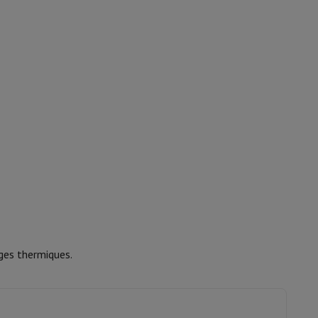
is de souris
Hubs
Autres
oise Cancelling
Écouteurs de Sport
Casques et écouteurs bluetoot
ges thermiques.