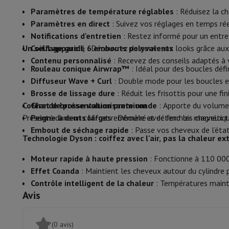
Mémoire & Stockage
Disque dur
Solid State Drive (SSD)
Carte
Paramètres de température réglables
: Réduisez la ch
Logiciel
Système d'exploitation (OS)
Autres
Paramètres en direct
: Suivez vos réglages en temps réel
Accessoires
Housses, sacs & sacoches
Protections Tablettes
Notifications d'entretien
: Restez informé pour un entreti
Télévision & Audio
Un seul appareil, 6 embouts polyvalents
Coiffage guidé
: Découvrez de nouveaux looks grâce aux g
Télévision
Toutes les télévisions
TV Samsung
TV LG
TV Sony
T
Contenu personnalisé
: Recevez des conseils adaptés à 
Appareils périphériques
Home Cinema
Barre de Son
Lecteur D
Rouleau conique Airwrap™
: Idéal pour des boucles défin
Enceintes
Enceintes sans fil
Enceinte Hi-Fi
Enceinte WiFi
Encei
Diffuseur Wave + Curl
: Double mode pour les boucles e
Casques & Écouteurs
Tous les écouteurs et casques
Apple A
Brosse de lissage dure
: Réduit les frisottis pour une fini
En route
Lecteur DVD Portable
Lecteur CD Portable
Enceinte
Coffret de présentation premium
Grande brosse volumisante ronde
: Apporte du volume
Audio domestique
Chaîne Hifi
Amplificateur
Platine
Lecteur C
Présenté dans un coffret rembourré avec fermoir magnétiqu
Peigne à dents larges
: Démêle et détend les cheveux t
Supports
Tous les Supports
Mobilier TV
Supports TV
Supports 
Embout de séchage rapide
: Passe vos cheveux de l’éta
Technologie Dyson : coiffez avec l'air, pas la chaleur e
Accessoires
Câbles audio & vidéo
Accessoires audio
Accessoir
Photo & Vidéo
Moteur rapide à haute pression
: Fonctionne à 110 000 
Appareil photo numérique
Appareil photo reflex
Appareil phot
Effet Coanda
: Maintient les cheveux autour du cylindre p
Marques Populaires
Appareil Photo Nikon
Appareil Photo Son
Contrôle intelligent de la chaleur
: Températures mainte
Appareils Photo Instantanés
Appareil Photo instax
Papier ph
Avis
GoPro
Cameras GoPro
Accessoires GoPro
Vidéo
Action Cam
Caméscope
(0 avis)
Accessoires pour Reflex
Objectif