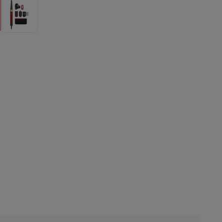
ble
ulaire
lan de travail
Accessoires hottes
sto
Senseo
Cafetières
Machine à thé
Bouilloire
uteau électrique