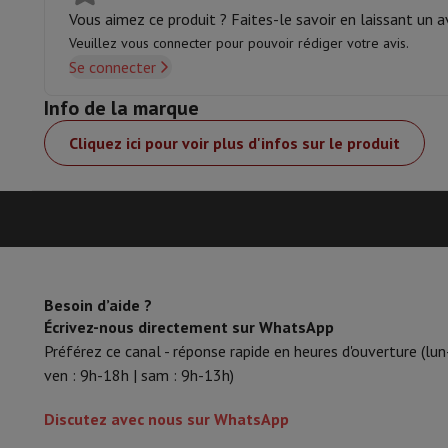
Vous aimez ce produit ? Faites-le savoir en laissant un av
Accessoires
Carte Mémoire
Câbles
Accessoires Action Cam
Sta
Sacs de Protection & Transport
Pour Appareils Photo
Veuillez vous connecter pour pouvoir rédiger votre avis.
Sport, Gaming & Domotique
Se connecter
Home & Domotica
Smart Home
Sécurité & Protection
Caméra
Info de la marque
Montres connectées
Smartwatch
Apple Watch
Samsung Gala
Mobilité électrique
Toute la mobilité électrique
Trottinette é
Cliquez ici pour voir plus d'infos sur le produit
Smart Toys
Casque de réalité virtuelle
Drone
Drones DJI
Gaming Console
Consoles de Jeu
Consoles reconditionnées
Co
Accessoires de Sport
Écouteurs de Sport
Batterie & Électricité
Batteries
Chargeur pour batteries
Prise
Info & Conseils
Pourquoi choisir HiFi
Besoin d’aide ?
Livraison offerte
10 points de vente
Satisfait ou remboursé
P
Écrivez-nous directement sur WhatsApp
Nos services
Livraison offerte
Retrait en magasin
Installation
Préférez ce canal - réponse rapide en heures d'ouverture (lun
Service client
Réparation de votre appareil
Vérifiez votre heur
ven : 9h-18h | sam : 9h-13h)
Foire aux questions
Puis-je acheter à crédit avec la Masterca
Discutez avec nous sur WhatsApp