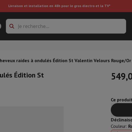
Livraison et installation en 48h pour le gros électro et la TV*
s à laver
Cadres de superposition et socles
boxes
Réfrigérateur encastrable
 cheveux raides à ondulés Édition St Valentin Velours Rouge/Or
ulés Édition St
549,
re
Ce produi
ai
Aspirateur à main
Aspirateur robot
Aspirateur multifonctions
Aspir
 tondeuse
Nettoyeur à vapeur
Nettoyeur de sols & tapis
Produits d
epasseuse
Planche à repasser
Accessoires
Déclinais
ircooler
Humidificateur
Déshumidificateur
Chauffage d'appoint
Traite
Couleur
:
R