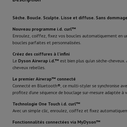
Smartphones
Tous les smartphones
Apple iPhone
iPhone 17
i
Poids
Smartphones reconditionnés
Smartphones reconditionnés
iPh
Montres connectées
Smartwatch
Apple Watch
Samsung Gala
Diamètre
Sèche. Boucle. Sculpte. Lisse et diffuse. Sans dommag
Protection
Housse iPhone
Housse Samsung
Housse Universel
Couleur
Recharger
Powerbank
Chargeur
Chargeurs de voiture
Chargeurs
Nouveau programme i.d. curl™
Accessoires Téléphonie
Carte Mémoire
Câble
Support Voiture
D
Enroulez, coiffez, fixez vos boucles automatiquement en un 
Display
Terminaux de paiement
SumUp
boucles parfaites et personnalisées.
GSM
Tous les GSM
GSM Emporia
GSM Nokia
Facilité d'utilisation
Créez des coiffures à l'infini
Téléphonie fixe
Tous les Téléphones Fixes
Téléphones Gigase
Le
Dyson Airwrap i.d.™
est bien plus qu'un sèche-cheveux. A
Système de navigation
Navigation Voiture
Avertisseur de rad
Protection contre la surchauffe
cheveux rebelles.
Divers
Talkie Walkie
Imprimantes photo mobiles
Cordon rotatif
Ordinateur & Tablette
Le premier Airwrap™ connecté
Ordinateur Portable
Ordinateur Portable
Ordinateur ultra-po
Connecté en Bluetooth®, ce multi-styler se synchronise avec
Design arrondi
Ordinateur de Bureau
Ordinateur de Bureau
Ordinateur Tout-
profitez d'une séquence de bouclage sur-mesure adaptée à v
PC Gaming
L'Espace Gaming
Ordinateur Portable Gaming
PC G
Utilisation sur cheveux mouillés
Tablette & E-Reader
Tablette
E-Reader
Apple iPad
Samsung G
Technologie One Touch i.d. curl™
Imprimante & Scanner
Imprimantes
HP Instant Ink
Imprimante
Avec un simple clic, enroulez, coiffez et fixez automatiquem
Réseau
FRITZ!
Caméras de surveillance
Fonctionnalités connectées via MyDyson™
Périphérique
Écran PC
Clavier
Souris
Casques PC
Projecteur
Web