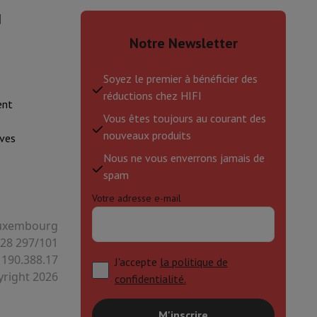
I
Notre Newsletter
Soyez le premier à bénéficier des
réductions chez HIFI
ent
Vous êtes toujours au courant des
nouveaux produits
ves
Nous ne vous enverrons jamais de
spam
Votre adresse e-mail
 Luxembourg
128 297/101
 190.388.17
J'accepte
la politique de
right 2026
confidentialité.
M'inscrire