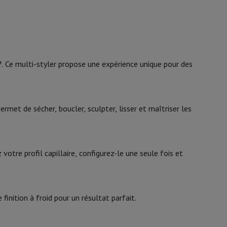
y Flip7 & Fold7
Multistyler
Boucles normales, Petites boucles
x
Long, Mi-long
. Ce multi-styler propose une expérience unique pour des
Sécher, Coiffer, Onduler, Lisser
Fin, Normaux, Épais
met de sécher, boucler, sculpter, lisser et maîtriser les
21009687
k
Apple MacBook Pro
Apple MacBook Air
Laptops reconditionnés
tre profil capillaire, configurez-le une seule fois et
Dyson
pis de souris gaming
5025155112342
mobiles
Papier Photo & Imprimante
Cartouche d'encre & Toner
inition à froid pour un résultat parfait.
5025155112342