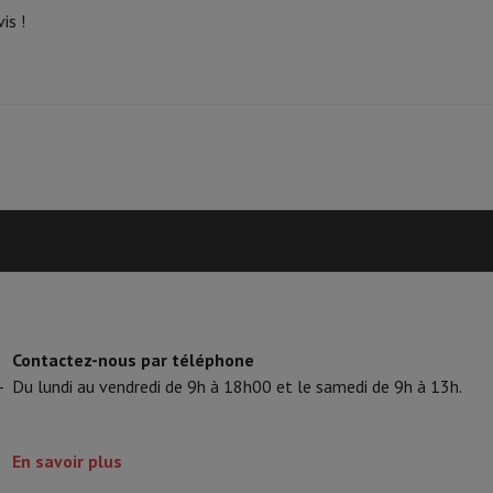
is !
tifs & Tripods
Cadre photo digital et album
s de surveillance
Station Météo
xy Watch
Garmin
Activity Tracker
lectrique
Vélo électrique
ntrôleur
Jeux
Chaises gaming
s de courant
Prises de voyage
Énergie Solaire
ayer en toute sécurité
Contactez-nous par téléphone
 gros électro
Installation encastrable
Installation TV
B2B
Carte cad
-
Du lundi au vendredi de 9h à 18h00 et le samedi de 9h à 13h.
e de livraison
rd HIFI international?
Quand ma commande sera-t-elle livrée?
C'est
En savoir plus