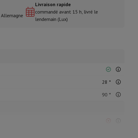
Livraison rapide
commandé avant 15 h, livré le
& Allemagne
lendemain (Lux)
isine et à épices
28 °
90 °