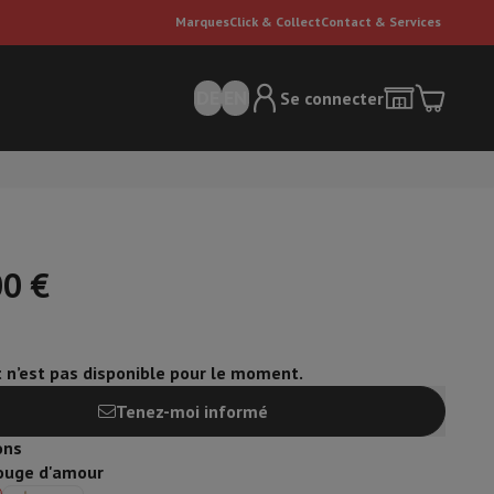
Marques
Click & Collect
Contact & Services
DE
EN
Se connecter
00 €
t n’est pas disponible pour le moment.
ateurs Dyson
Accessoires
Nettoyeur de sol
'entretien
Poubelle
Tenez-moi informé
ons
ment de l'air
ouge d'amour