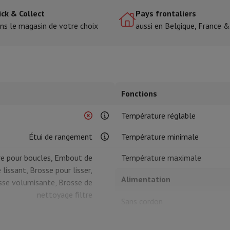
ick & Collect
Pays frontaliers
ns le magasin de votre choix
aussi en Belgique, France 
tres de cuisson
cher & Couper
Cuillères de cuisine
Mélanger & Mesurer
Moulins de cu
Fonctions
Température réglable
à dents
Étui de rangement
Température minimale
 soufflante
Dyson Airwrap
Dyson Corrale
Dyson Supersonic
re pour boucles, Embout de
Température maximale
lissant, Brosse pour lisser,
ondeuse à barbe
Tondeuse nez-oreilles
Têtes de rasage
Alimentation
sse volumisante, Brosse de
nettoyage filtre
épaules
Massage de corps
Sans cordon
Thermomètre
Couverture chauffante
Caractéristiques générales