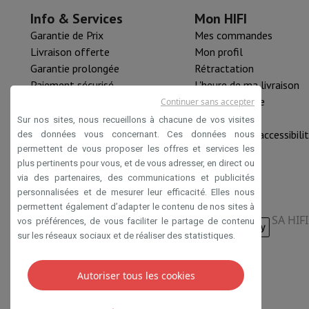
Info & Services
Mon HIFI
Garantie de Prix
Mes commandes
Livraison offerte
Mon profil
Garantie prolongée
Rétractation
Paiement sécurisé
L'heure de ma livraison
HIFI B2B
Pièce détachée
Continuer sans accepter
Mastercard™ HIFI international
Nouveautés
Sur nos sites, nous recueillons à chacune de vos visites
Rachat HIFI
Déclaration d'accessibili
des données vous concernant. Ces données nous
permettent de vous proposer les offres et services les
plus pertinents pour vous, et de vous adresser, en direct ou
via des partenaires, des communications et publicités
personnalisées et de mesurer leur efficacité. Elles nous
permettent également d’adapter le contenu de nos sites à
SA HIF
vos préférences, de vous faciliter le partage de contenu
sur les réseaux sociaux et de réaliser des statistiques.
Autoriser tous les cookies
Conditions de vente
Privacy
Disclaimer
Cookies