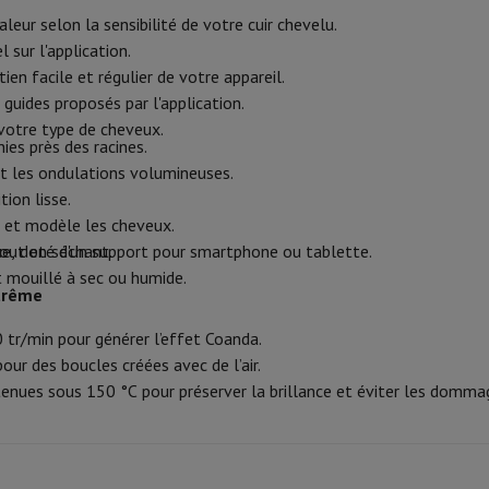
 Mémoire
Clé USB
Lecteur optique
aleur selon la sensibilité de votre cuir chevelu.
 sur l'application.
Chargeur
Accessoires Apple
Stylo Stylus
Câbles
Écran de Projection
Tap
en facile et régulier de votre appareil.
uides proposés par l'application.
V Philips
TV TCL
QLED TV
OLED TV
QNED TV
votre type de cheveux.
VD & Blu-ray
Projecteur
ies près des racines.
nte Bluetooth
Enceinte Party
t les ondulations volumineuses.
irPods
Écouteurs
Casques
Ecouteurs sans fil
Casque Sans Fil
Casques N
tion lisse.
 Bluetooth
iPod & Lecteurs MP3
 et modèle les cheveux.
D
Radios
Réveil
e, doté d'un support pour smartphone ou tablette.
out en séchant.
Barre de Son
Supports Enceinte
Supports Projecteur
t mouillé à sec ou humide.
xtrême
es TV
Dictaphone
Écran de Projection
tr/min pour générer l’effet Coanda.
o hybride
Appareil Photo High Zoom
our des boucles créées avec de l’air.
y
nues sous 150 °C pour préserver la brillance et éviter les domma
oto instax