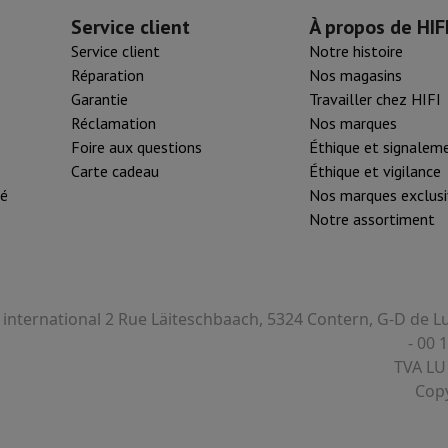
Service client
À propos de HIF
Service client
Notre histoire
Réparation
Nos magasins
Garantie
Travailler chez HIFI
Réclamation
Nos marques
Foire aux questions
Éthique et signalem
Carte cadeau
Éthique et vigilance
té
Nos marques exclusi
Notre assortiment
I international 2 Rue Läiteschbaach, 5324 Contern, G-D de
- 00 
TVA LU
Copy