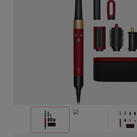
Lave-vaisselle encastrable
Lave-vaisselle full intégré
Lave-v
Refroidir et congéler
Combi frigo-congélateur encastrable
Co
Fours
Four multifonctionnel encastrable
Four à vapeur
Four 
Tables de cuisson
Toutes les plaques de cuisson
Table de cuis
Hottes
Toutes les hottes
Hotte décorative
Hotte sous-encas
Micro-ondes encastrable
Micro-ondes encastrable
Micro-onde
Lave-linges encastrables
Lave-linge encastrable
Autres appareils encastrables
Machine à café & espresso enc
Cuisine & Art de la table
Robot de cuisine & mixeur
Mixeur
Soupmaker
Blender
Robot de
Petit déjeuner
Machine à pain
Grille-pain
Juicers
Cuit oeufs
Yaou
Snacks
Friteuse
Airfryer
Machine à croque-monsieur
Gaufrier
Ac
Desserts
Chocolatière
Sorbetière & glacière
Crêpière
Jardin d'intérieur
Click & Grow
Plantes aromatiques & accesso
Café & thé
Machine à café
Machine à expresso
Machine à exp
Boisson
Machine à boisson pétillante
Tireuse à bière
Carafe fi
Appareils de cuisine
Déshydrateurs
Machine à pâtes
Mijoteuse
Fun cooking
Barbecues
Appareils Gourmet
Raclette
Fondue
Pl
À Table
Art de la table
Décoration de table