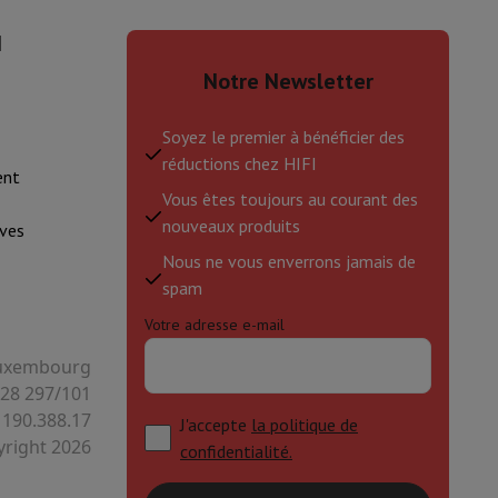
I
is de souris
Hubs
Autres
Notre Newsletter
Soyez le premier à bénéficier des
réductions chez HIFI
ent
Vous êtes toujours au courant des
oise Cancelling
Écouteurs de Sport
Casques et écouteurs bluetoot
nouveaux produits
ves
Nous ne vous enverrons jamais de
spam
Votre adresse e-mail
 Luxembourg
128 297/101
 190.388.17
J'accepte
la politique de
right 2026
confidentialité.