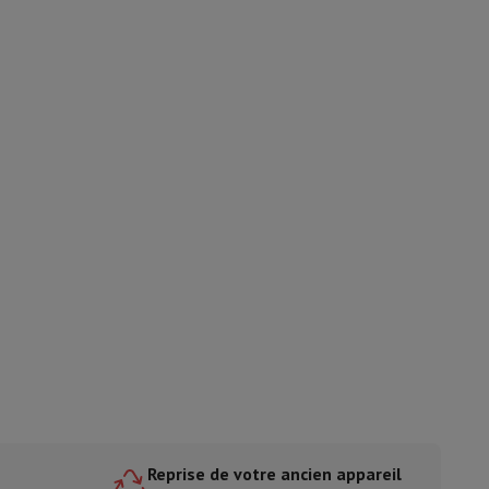
ble
ulaire
lan de travail
Accessoires hottes
sto
Senseo
Cafetières
Machine à thé
Bouilloire
uteau électrique
e
Reprise de votre ancien appareil