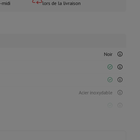
-midi
lors de la livraison
isine et à épices
Noir
Acier inoxydable
4