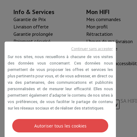
Mémoire & Stockage
Disque dur
Solid State Drive (SSD)
Carte
Logiciel
Système d'exploitation (OS)
Autres
Info & Services
Mon HIFI
Accessoires
Housses, sacs & sacoches
Protections Tablettes
Garantie de Prix
Mes commandes
Télévision & Audio
Livraison offerte
Mon profil
Télévision
Toutes les télévisions
TV Samsung
TV LG
TV Sony
T
Garantie prolongée
Rétractation
Appareils périphériques
Home Cinema
Barre de Son
Lecteur D
Paiement sécurisé
L'heure de ma livraison
Enceintes
Enceintes sans fil
Enceinte Hi-Fi
Enceinte WiFi
Encei
HIFI B2B
Pièce détachée
Continuer sans accepter
Casques & Écouteurs
Tous les écouteurs et casques
Apple A
Mastercard™ HIFI international
Nouveautés
Sur nos sites, nous recueillons à chacune de vos visites
En route
Lecteur DVD Portable
Lecteur CD Portable
Enceinte
Rachat HIFI
Déclaration d'accessibili
des données vous concernant. Ces données nous
Audio domestique
Chaîne Hifi
Amplificateur
Platine
Lecteur C
permettent de vous proposer les offres et services les
plus pertinents pour vous, et de vous adresser, en direct ou
Supports
Tous les Supports
Mobilier TV
Supports TV
Supports 
via des partenaires, des communications et publicités
Accessoires
Câbles audio & vidéo
Accessoires audio
Accessoir
personnalisées et de mesurer leur efficacité. Elles nous
Photo & Vidéo
permettent également d’adapter le contenu de nos sites à
Appareil photo numérique
Appareil photo reflex
Appareil phot
SA HIF
vos préférences, de vous faciliter le partage de contenu
Marques Populaires
Appareil Photo Nikon
Appareil Photo Son
sur les réseaux sociaux et de réaliser des statistiques.
Appareils Photo Instantanés
Appareil Photo instax
Papier ph
GoPro
Cameras GoPro
Accessoires GoPro
Autoriser tous les cookies
Conditions de vente
Privacy
Disclaimer
Cookies
Vidéo
Action Cam
Caméscope
Accessoires pour Reflex
Objectif