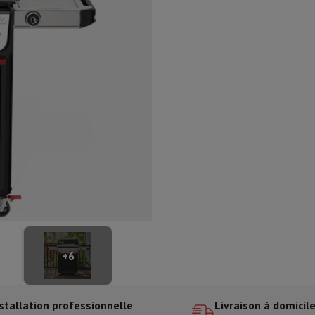
aisselle semi-intégrable
Lave-vaisselle 45 cm
ngélateur encastrable
Cave à vin encastrable
Réfrigérateur encastra
XL (90cm)
son à induction
Table de cuisson vitrocéramique
Table de cuisson mod
trable
Hotte télescopique
Hotte îlot
Hotte groupe aspirant
Hotte p
s combiné encastrable
astrable
Tiroir chauffant
 cuisine
Hachoir
KitchenAid
Smeg
Robot multifonctions
rtière
cessoires snacks
ires
resso De'Longhi
Machine à capsules & dosettes
Nespresso
Dolce Gu
+
6
ltrante
Cuiseur vapeur
Trancheuse
Balance de cuisine
Ensacheur sous-vide
Co
ancha
Grillade
Wok électrique
stallation professionnelle
Livraison à domicil