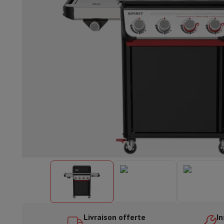
Lave-vaisselle encastrable
Lave-vaisselle full intégré
Lave-v
Refroidir et congéler
Combi frigo-congélateur encastrable
Co
Fours
Four multifonctionnel encastrable
Four à vapeur
Four 
Tables de cuisson
Toutes les plaques de cuisson
Table de cuis
Hottes
Toutes les hottes
Hotte décorative
Hotte sous-encas
Micro-ondes encastrable
Micro-ondes encastrable
Micro-onde
Lave-linges encastrables
Lave-linge encastrable
Autres appareils encastrables
Machine à café & espresso enc
Cuisine & Art de la table
Robot de cuisine & mixeur
Mixeur
Soupmaker
Blender
Robot de
Petit déjeuner
Machine à pain
Grille-pain
Juicers
Cuit oeufs
Yaou
Snacks
Friteuse
Airfryer
Machine à croque-monsieur
Gaufrier
Ac
Desserts
Chocolatière
Sorbetière & glacière
Crêpière
Jardin d'intérieur
Click & Grow
Plantes aromatiques & accesso
Café & thé
Machine à café
Machine à expresso
Machine à exp
Boisson
Machine à boisson pétillante
Tireuse à bière
Carafe fi
Appareils de cuisine
Déshydrateurs
Machine à pâtes
Mijoteuse
Fun cooking
Barbecues
Appareils Gourmet
Raclette
Fondue
Pl
Livraison offerte
In
À Table
Art de la table
Décoration de table