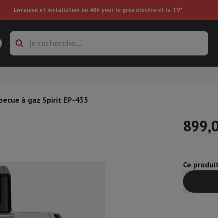
Livraison et installation en 48h pour le gros électro et la TV*
s à laver
Cadres de superposition et socles
boxes
Réfrigérateur encastrable
becue à gaz Spirit EP-435
899,
re
Ce produi
ai
Aspirateur à main
Aspirateur robot
Aspirateur multifonctions
Aspir
 tondeuse
Nettoyeur à vapeur
Nettoyeur de sols & tapis
Produits d
epasseuse
Planche à repasser
Accessoires
ircooler
Humidificateur
Déshumidificateur
Chauffage d'appoint
Traite