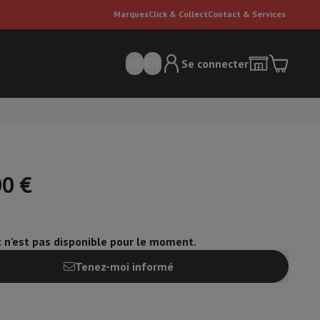
Marques
Click & Collect
Contact & Services
DE
EN
Se connecter
00 €
t n’est pas disponible pour le moment.
ateurs Dyson
Accessoires
Nettoyeur de sol
'entretien
Poubelle
Tenez-moi informé
ment de l'air