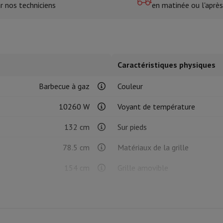
r nos techniciens
en matinée ou l'après
tres de cuisson
cher & Couper
Cuillères de cuisine
Mélanger & Mesurer
Moulins de cu
Caractéristiques physiques
Barbecue à gaz
Couleur
10260 W
Voyant de température
132 cm
Sur pieds
à dents
 soufflante
Dyson Airwrap
Dyson Corrale
Dyson Supersonic
78.5 cm
Matériaux de la grille
ondeuse à barbe
Tondeuse nez-oreilles
Têtes de rasage
154 cm
Grille amovible
Rectangle
Plan de travail
épaules
Massage de corps
Thermomètre
Couverture chauffante
Nombre de brûleurs