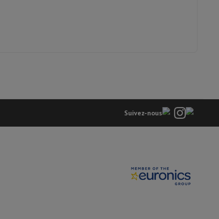
y Flip7 & Fold7
Acier inoxydable
21009802
Weber
0077924890840
SPIRIT EP435 GBS BLK 1500963
Suivez-nous
k
Apple MacBook Pro
Apple MacBook Air
Laptops reconditionnés
pis de souris gaming
mobiles
Papier Photo & Imprimante
Cartouche d'encre & Toner