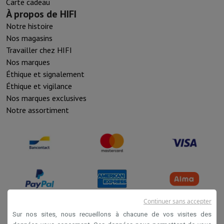
Carte cadeau
À propos de HIFI
Notre histoire
Nos magasins
Travailler chez HIFI
Nos marques
Éthique et signalement
Éthique et vigilance
Nos marques exclusives
Notre assortiment
Continuer sans accepter
Sur nos sites, nous recueillons à chacune de vos visites des