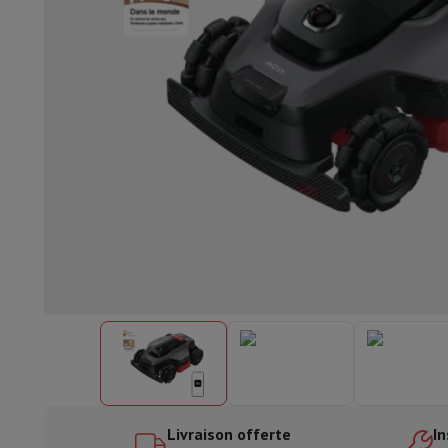
Lave-vaisselle encastrable
Lave-vaisselle full intégré
Lave-v
Refroidir et congéler
Combi frigo-congélateur encastrable
Co
Fours
Four multifonctionnel encastrable
Four à vapeur
Four 
Tables de cuisson
Toutes les plaques de cuisson
Table de cuis
Hottes
Toutes les hottes
Hotte décorative
Hotte sous-encas
Micro-ondes encastrable
Micro-ondes encastrable
Micro-onde
Lave-linges encastrables
Lave-linge encastrable
Autres appareils encastrables
Machine à café & espresso enc
Cuisine & Art de la table
Robot de cuisine & mixeur
Mixeur
Soupmaker
Blender
Robot de
Petit déjeuner
Machine à pain
Grille-pain
Juicers
Cuit oeufs
Yaou
Snacks
Friteuse
Airfryer
Machine à croque-monsieur
Gaufrier
Ac
Desserts
Chocolatière
Sorbetière & glacière
Crêpière
Jardin d'intérieur
Click & Grow
Plantes aromatiques & accesso
Café & thé
Machine à café
Machine à expresso
Machine à exp
Boisson
Machine à boisson pétillante
Tireuse à bière
Carafe fi
Appareils de cuisine
Déshydrateurs
Machine à pâtes
Mijoteuse
Fun cooking
Barbecues
Appareils Gourmet
Raclette
Fondue
Pl
Livraison offerte
In
À Table
Art de la table
Décoration de table