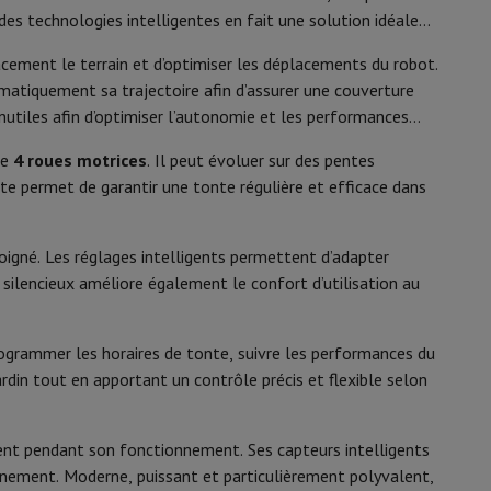
y Flip7 & Fold7
MOVA-MOWER-LIU1000A
es technologies intelligentes en fait une solution idéale
acement le terrain et d’optimiser les déplacements du robot.
matiquement sa trajectoire afin d’assurer une couverture
nutiles afin d’optimiser l’autonomie et les performances
me
4 roues motrices
. Il peut évoluer sur des pentes
te permet de garantir une tonte régulière et efficace dans
igné. Les réglages intelligents permettent d’adapter
silencieux améliore également le confort d’utilisation au
k
Apple MacBook Pro
Apple MacBook Air
Laptops reconditionnés
rogrammer les horaires de tonte, suivre les performances du
pis de souris gaming
ardin tout en apportant un contrôle précis et flexible selon
mobiles
Papier Photo & Imprimante
Cartouche d'encre & Toner
ent pendant son fonctionnement. Ses capteurs intelligents
nnement. Moderne, puissant et particulièrement polyvalent,