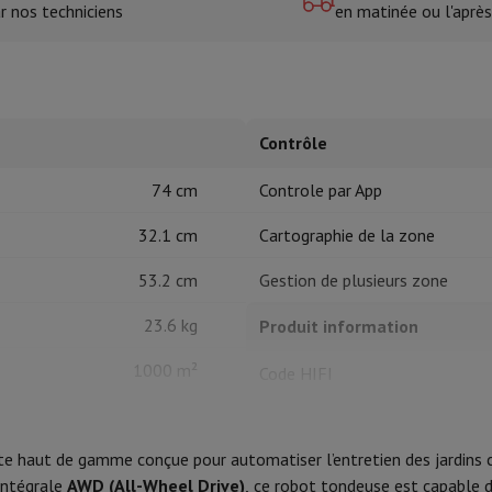
r nos techniciens
en matinée ou l'après
tres de cuisson
cher & Couper
Cuillères de cuisine
Mélanger & Mesurer
Moulins de cu
Contrôle
74 cm
Controle par App
32.1 cm
Cartographie de la zone
53.2 cm
Gestion de plusieurs zone
à dents
 soufflante
Dyson Airwrap
Dyson Corrale
Dyson Supersonic
23.6 kg
Produit information
ondeuse à barbe
Tondeuse nez-oreilles
Têtes de rasage
1000 m²
Code HIFI
épaules
Massage de corps
Marque
Thermomètre
Couverture chauffante
e haut de gamme conçue pour automatiser l’entretien des jardins c
EAN
intégrale
AWD (All-Wheel Drive)
, ce robot tondeuse est capable d’