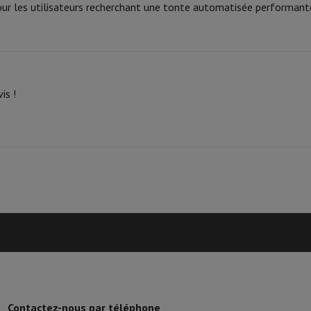
ur les utilisateurs recherchant une tonte automatisée performant
 Mémoire
Clé USB
Lecteur optique
38,6°
Chargeur
Accessoires Apple
Stylo Stylus
Câbles
Écran de Projection
Tap
V Philips
TV TCL
QLED TV
OLED TV
QNED TV
VD & Blu-ray
Projecteur
is !
nte Bluetooth
Enceinte Party
irPods
Écouteurs
Casques
Ecouteurs sans fil
Casque Sans Fil
Casques N
 Bluetooth
iPod & Lecteurs MP3
D
Radios
Réveil
Barre de Son
Supports Enceinte
Supports Projecteur
es TV
Dictaphone
Écran de Projection
o hybride
Appareil Photo High Zoom
y
oto instax
Contactez-nous par téléphone