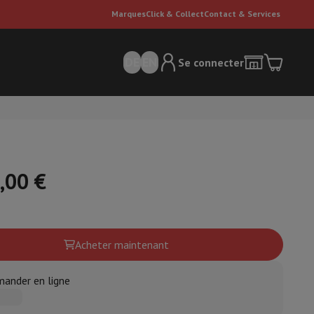
Marques
Click & Collect
Contact & Services
DE
EN
Se connecter
,00 €
ateurs Dyson
Accessoires
Nettoyeur de sol
Acheter maintenant
'entretien
Poubelle
ander en ligne
ment de l'air