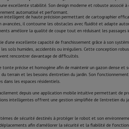
Phone Air
Smartphones Samsung
Samsung Galaxy S25
Samsung Galax
170 min
Code du vendeur
une excellente stabilité. Son design moderne et robuste associé à d
one reconditionnés
Samsung reconditionnés
tièrement automatisé et performant.
xy Watch
Garmin
Activity Tracker
65 min
n intelligent de haute précision permettant de cartographier effic
le
Protection d'écran iPhone
Protection d'écran Samsung
n avancées, il contourne les obstacles avec fluidité et adapte auto
7500 mAh
 Apple
ents améliore la qualité de coupe tout en réduisant les passages i
ivers
Kit mains libre
icie d’une excellente capacité de franchissement grâce à son systè
s sols humides, accidentés ou irréguliers. Cette conception robus
ent rencontrer davantage de difficultés.
t
ar Coyote
Navigation Vélo
 tonte précise et homogène afin de maintenir un gazon dense et so
 terrain et les besoins d’entretien du jardin. Son fonctionnement 
3 cm
s dans les espaces résidentiels.
rtable
Ordinateur 2-en-1
Ordinateur Portable Gaming
Apple MacBoo
10 cm
en-Un
Apple iMac
PC Gamer
facilement depuis une application mobile intuitive permettant de p
amer
PC RTX 50 Series
Ecran gaming
Souris gaming
Chaises gaming
Ta
ons intelligentes offrent une gestion simplifiée de l’entretien du j
40 cm
alaxy Tab
Tablettes reconditionnées
s jet d'encre
Imprimantes laser
Epson EcoTank
Imprimantes photo 
stèmes de sécurité destinés à protéger le robot et son environnem
IPX6
placements afin d’améliorer la sécurité et la fiabilité de fonctio
cam
Enceintes PC