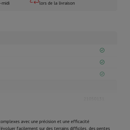
-midi
lors de la livraison
isine et à épices
21050131
MOVA
omplexes avec une précision et une efficacité
6977973411215
évoluer facilement sur des terrains difficiles, des pentes