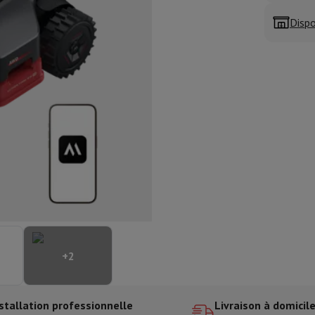
aisselle semi-intégrable
Lave-vaisselle 45 cm
Dispo
ngélateur encastrable
Cave à vin encastrable
Réfrigérateur encastra
XL (90cm)
son à induction
Table de cuisson vitrocéramique
Table de cuisson mod
trable
Hotte télescopique
Hotte îlot
Hotte groupe aspirant
Hotte p
s combiné encastrable
astrable
Tiroir chauffant
 cuisine
Hachoir
KitchenAid
Smeg
Robot multifonctions
rtière
cessoires snacks
ires
resso De'Longhi
Machine à capsules & dosettes
Nespresso
Dolce Gu
+
2
ltrante
Cuiseur vapeur
Trancheuse
Balance de cuisine
Ensacheur sous-vide
Co
ancha
Grillade
Wok électrique
stallation professionnelle
Livraison à domicil