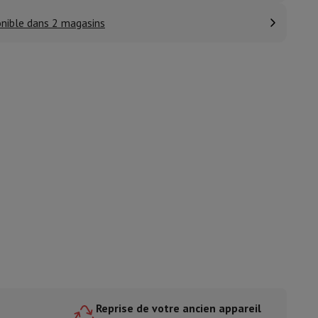
nible dans 2 magasins
ble
ulaire
lan de travail
Accessoires hottes
sto
Senseo
Cafetières
Machine à thé
Bouilloire
uteau électrique
e
Reprise de votre ancien appareil