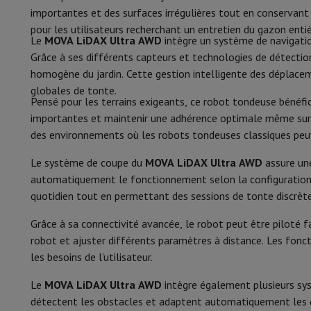
Smartphones
Tous les smartphones
Apple iPhone
iPhone 17
i
Autonomie
importantes et des surfaces irrégulières tout en conservant 
Smartphones reconditionnés
Smartphones reconditionnés
iPh
pour les utilisateurs recherchant un entretien du gazon en
Montres connectées
Smartwatch
Apple Watch
Samsung Gala
Temps de charge
Le
MOVA LiDAX Ultra AWD
intègre un système de navigatio
Protection
Housse iPhone
Housse Samsung
Housse Universel
Grâce à ses différents capteurs et technologies de détectio
Capacité de la batterie (mAh)
Recharger
Powerbank
Chargeur
Chargeurs de voiture
Chargeurs
homogène du jardin. Cette gestion intelligente des déplacem
Accessoires Téléphonie
Carte Mémoire
Câble
Support Voiture
D
globales de tonte.
Station de charge
Pensé pour les terrains exigeants, ce robot tondeuse bénéf
Terminaux de paiement
SumUp
importantes et maintenir une adhérence optimale même sur le
GSM
Tous les GSM
GSM Emporia
GSM Nokia
Fonctions
des environnements où les robots tondeuses classiques peuv
Téléphonie fixe
Tous les Téléphones Fixes
Téléphones Gigase
Système de navigation
Navigation Voiture
Avertisseur de rad
Hauteur de la tonte réglable
Le système de coupe du
MOVA LiDAX Ultra AWD
assure une
Divers
Talkie Walkie
Imprimantes photo mobiles
automatiquement le fonctionnement selon la configuration du
Hauteur min. de la tonte (cm)
Ordinateur & Tablette
quotidien tout en permettant des sessions de tonte discrète
Ordinateur Portable
Ordinateur Portable
Ordinateur ultra-po
Hauteur max. de la tonte (cm)
Ordinateur de Bureau
Ordinateur de Bureau
Ordinateur Tout-
Grâce à sa connectivité avancée, le robot peut être piloté 
PC Gaming
L'Espace Gaming
Ordinateur Portable Gaming
PC G
robot et ajuster différents paramètres à distance. Les foncti
Largeur de la tonte (cm)
Tablette & E-Reader
Tablette
E-Reader
Apple iPad
Samsung G
les besoins de l’utilisateur.
Deviation des obstacles
Imprimante & Scanner
Imprimantes
HP Instant Ink
Imprimante
Le
MOVA LiDAX Ultra AWD
intègre également plusieurs sy
Réseau
FRITZ!
Caméras de surveillance
Indice d'étanchéité
détectent les obstacles et adaptent automatiquement les dé
Périphérique
Écran PC
Clavier
Souris
Casques PC
Projecteur
Web