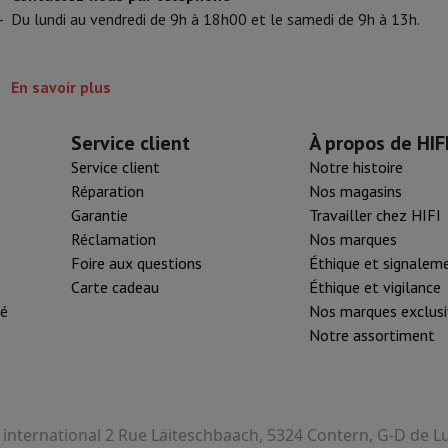
-
Du lundi au vendredi de 9h à 18h00 et le samedi de 9h à 13h.
tifs & Tripods
Cadre photo digital et album
En savoir plus
s de surveillance
Station Météo
xy Watch
Garmin
Activity Tracker
lectrique
Vélo électrique
Service client
À propos de HIF
Service client
Notre histoire
ntrôleur
Jeux
Chaises gaming
Réparation
Nos magasins
Garantie
Travailler chez HIFI
s de courant
Prises de voyage
Énergie Solaire
Réclamation
Nos marques
Foire aux questions
Éthique et signalem
Carte cadeau
Éthique et vigilance
ayer en toute sécurité
té
Nos marques exclusi
 gros électro
Installation encastrable
Installation TV
B2B
Carte cad
Notre assortiment
e de livraison
rd HIFI international?
Quand ma commande sera-t-elle livrée?
C'est
I international 2 Rue Läiteschbaach, 5324 Contern, G-D de