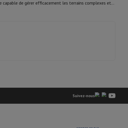
e capable de gérer efficacement les terrains complexes et
is de souris
Hubs
Autres
oise Cancelling
Écouteurs de Sport
Casques et écouteurs bluetoot
Suivez-nous