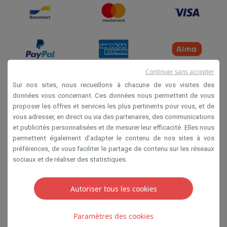
Continuer sans accepter
Sur nos sites, nous recueillons à chacune de vos visites des
données vous concernant. Ces données nous permettent de vous
Conditions de vente
proposer les offres et services les plus pertinents pour vous, et de
Privacy
vous adresser, en direct ou via des partenaires, des communications
et publicités personnalisées et de mesurer leur efficacité. Elles nous
Disclaimer
permettent également d’adapter le contenu de nos sites à vos
Cookies
préférences, de vous faciliter le partage de contenu sur les réseaux
sociaux et de réaliser des statistiques.
SA HIFI international 2 Rue Läiteschbaach, 5324
Contern, G-D de Luxembourg - 00 128 297/101
Autoriser tous les cookies
TVA LU 190.388.17
Paramètres des cookies
Copyright 2026