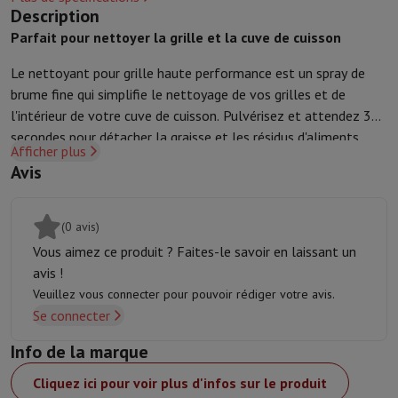
Accessoires de cuisine
Maniques et gants de cuisine
Thermomètres 
Description
Ustensiles de cuisine
Couteaux de cuisine
Râper & Éplucher
Hacher
Parfait pour nettoyer la grille et la cuve de cuisson
Ustensiles de pâtisserie
Moules
Le nettoyant pour grille haute performance est un spray de
Art de la table
Couverts
Verres
Service
brume fine qui simplifie le nettoyage de vos grilles et de
Accessoires boissons
Café & Thé
Vin
Carafes & Gobelets
l'intérieur de votre cuve de cuisson. Pulvérisez et attendez 30
Décoration de table
Set de table
secondes pour détacher la graisse et les résidus d'aliments,
Conserver & Ranger
Boîtes à pain
Poubelle
Afficher plus
puis essuyez.
Soins & Santé
Avis
Brosse à dents
Brosse à dents électrique
Accessoires brosse à den
Soins des cheveux
Lisseur
Sèche-Cheveux
Fer à boucler
Brosse souf
Beauté
Soin du Visage
Miroir
Accessoires Beauty
(0 avis)
Rasage
Tondeuse à Cheveux
Rasoir électrique
Bodygrooming
Tonde
Vous aimez ce produit ? Faites-le savoir en laissant un
Épilation
Ladyshave
Épilateur
Épilateur à lumière pulsée
avis !
Massage
Massage des pieds
Massage du dos
Massage cou et épau
Veuillez vous connecter pour pouvoir rédiger votre avis.
Wellness
Pèse-personne
Tensiomètre
Stimulateur circulatoire
Ther
Se connecter
Téléphonie & Navigation
Info de la marque
Smartphones
Tous les smartphones
Apple iPhone
iPhone 17
iPhone
Smartphones reconditionnés
Smartphones reconditionnés
iPhone 
Cliquez ici pour voir plus d'infos sur le produit
Montres connectées
Smartwatch
Apple Watch
Samsung Galaxy Wa