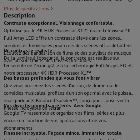
Protection
Housse iPhone
Housse Samsung
Housse Universelle
Pro
Plus de spécifications
Recharger
Powerbank
Chargeur
Chargeurs de voiture
Chargeurs Appl
Description
Accessoires Téléphonie
Carte Mémoire
Câble
Support Voiture
Diver
Contraste exceptionnel. Visionnage confortable.
Terminaux de paiement
SumUp
Optimisé par le 4K HDR Processor X1™, notre téléviseur 4K
GSM
Tous les GSM
GSM Emporia
GSM Nokia
Full Array LED offre un contraste élevé dans les zones
Téléphonie fixe
Tous les Téléphones Fixes
Téléphones Gigaset
sombres et lumineuses pour créer des scènes ultra-détaillées.
Un contraste réaliste
Système de navigation
Navigation Voiture
Avertisseur de radar Co
Écoutez des bandes-son de films et des playlists de musique
De la lumière à l'obscurité, le contraste est réaliste sur
Divers
Talkie Walkie
Imprimantes photo mobiles
avec un son clair et des basses profondes.
l'ensemble de l'écran grâce à la technologie Full Array LED et à
Ordinateur & Tablette
notre processeur 4K HDR Processor X1™
Ordinateur Portable
Ordinateur Portable
Ordinateur ultra-portabl
Des basses profondes qui vous font vibrer
Ordinateur de Bureau
Ordinateur de Bureau
Ordinateur Tout-en-Un
Que vous préfériez les scènes d'action, de drame ou de
PC Gaming
L'Espace Gaming
Ordinateur Portable Gaming
PC Gamer
comédies musicales, profitez d'un son optimal avec le puissant
Tablette & E-Reader
Tablette
E-Reader
Apple iPad
Samsung Galax
haut-parleur X-Balanced Speaker™, conçu pour conserver la
Imprimante & Scanner
Imprimantes
HP Instant Ink
Imprimantes jet
Vos divertissements préférés. Avec Google.
finesse incroyable de l'écran.
Réseau
FRITZ!
Caméras de surveillance
Google TV rassemble et organise vos films, séries et plus
Périphérique
Écran PC
Clavier
Souris
Casques PC
Projecteur
Webcam
encore en fonction de vos applications et de vos
Mémoire & Stockage
Disque dur
Solid State Drive (SSD)
Carte Mém
abonnements.
Finesse incroyable. Façade mince. Immersion totale.
Logiciel
Système d'exploitation (OS)
Autres