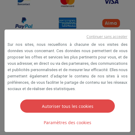
Continuer sans accepter
Sur nos sites, nous recueillons à chacune de vos visites des
données vous concernant. Ces données nous permettent de vous
Conditions de vente
proposer les offres et services les plus pertinents pour vous, et de
Privacy
vous adresser, en direct ou via des partenaires, des communications
et publicités personnalisées et de mesurer leur efficacité. Elles nous
Disclaimer
permettent également d’adapter le contenu de nos sites à vos
Cookies
préférences, de vous faciliter le partage de contenu sur les réseaux
sociaux et de réaliser des statistiques.
SA HIFI international 2 Rue Läiteschbaach, 5324
Contern, G-D de Luxembourg - 00 128 297/101
Autoriser tous les cookies
TVA LU 190.388.17
Paramètres des cookies
Copyright 2026