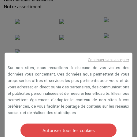
Notre assortiment
Continuer sans accepter
Conditions de vente
Sur nos sites, nous recueillons à chacune de vos visites des
données vous concernant. Ces données nous permettent de vous
Privacy
proposer les offres et services les plus pertinents pour vous, et de
Disclaimer
vous adresser, en direct ou via des partenaires, des communications
et publicités personnalisées et de mesurer leur efficacité. Elles nous
Cookies
permettent également d’adapter le contenu de nos sites à vos
préférences, de vous faciliter le partage de contenu sur les réseaux
sociaux et de réaliser des statistiques.
SA HIFI international 2 Rue Läiteschbaach, 5324
Contern, G-D de Luxembourg - 00 128 297/101
TVA LU 190.388.17
Autoriser tous les cookies