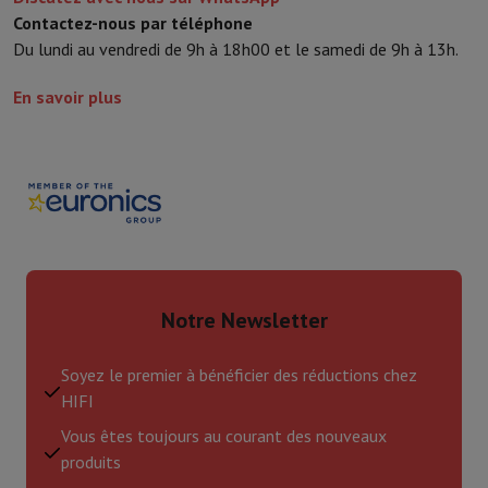
Contactez-nous par téléphone
Un design élégant et épuré
Du lundi au vendredi de 9h à 18h00 et le samedi de 9h à 13h.
Avec son
profil ultra-fin
de seulement 34 mm et ses
bords
discrets
, le téléviseur BRAVIA 8 II s’intègre naturellement
En savoir plus
dans tous les intérieurs. Son
pied réglable
permet une
installation flexible, avec espace prévu pour une barre de son.
Il est aussi compatible
VESA
pour un montage mural simplifié,
et accepte le
BRAVIA CAM
(en option) pour des appels vidéo
ou un
ajustement automatique de l’image
selon la position
du spectateur.
Notre Newsletter
Soyez le premier à bénéficier des réductions chez
HIFI
Vous êtes toujours au courant des nouveaux
produits