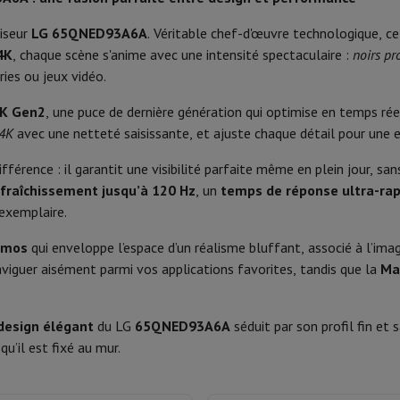
Poids (sans pied)
Phone Air
Smartphones Samsung
Samsung Galaxy S25
Samsung Galax
one reconditionnés
Samsung reconditionnés
viseur
LG 65QNED93A6A
. Véritable chef-d'œuvre technologique,
ale, Multi View, Sleep timer
Année d'introduction
xy Watch
Garmin
Activity Tracker
4K
, chaque scène s'anime avec une intensité spectaculaire :
noirs pr
le
Protection d'écran iPhone
Protection d'écran Samsung
Énergie
ies ou jeux vidéo.
 Apple
ivers
Kit mains libre
4K Gen2
, une puce de dernière génération qui optimise en temps réel 
Classe énergétique
 4K
avec une netteté saisissante, et ajuste chaque détail pour une ex
Web OS
Consommation énergétique
ifférence : il garantit une visibilité parfaite même en plein jour, 
t
α8 AI Processor Gen2
Consommation énergétique (av
afraîchissement jusqu’à 120 Hz
, un
temps de réponse ultra-rap
ar Coyote
Navigation Vélo
 exemplaire.
 Google Chromecast intégré
Consommation énergétique mod
tmos
qui enveloppe l’espace d’un réalisme bluffant, associé à l’im
rtable
Ordinateur 2-en-1
Ordinateur Portable Gaming
Apple MacBoo
Produit information
naviguer aisément parmi vos applications favorites, tandis que la
Ma
en-Un
Apple iMac
PC Gamer
4
Code HIFI
amer
PC RTX 50 Series
Ecran gaming
Souris gaming
Chaises gaming
Ta
alaxy Tab
Tablettes reconditionnées
design élégant
du LG
65QNED93A6A
séduit par son profil fin et
HDMI 2.1
Marque
s jet d'encre
Imprimantes laser
Epson EcoTank
Imprimantes photo 
qu’il est fixé au mur.
EAN
cam
Enceintes PC