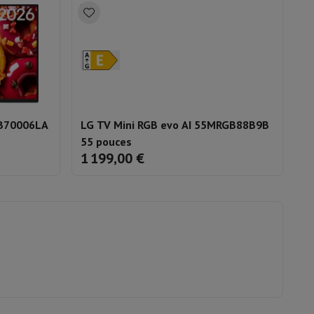
65QNED93A6A
is de souris
Hubs
Autres
LB70006LA
LG TV Mini RGB evo AI 55MRGB88B9B
L
oise Cancelling
Écouteurs de Sport
Casques et écouteurs bluetoot
55 pouces
5
1 199,00 €
5