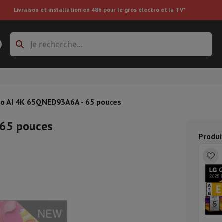
Livraison et installation en 48h pour le gros électro et la TV*
s à laver
Cadres de superposition et socles
boxes
Réfrigérateur encastrable
o AI 4K 65QNED93A6A - 65 pouces
 65 pouces
re
Produi
ai
Aspirateur à main
Aspirateur robot
Aspirateur multifonctions
Aspir
 tondeuse
Nettoyeur à vapeur
Nettoyeur de sols & tapis
Produits d
epasseuse
Planche à repasser
Accessoires
ircooler
Humidificateur
Déshumidificateur
Chauffage d'appoint
Traite