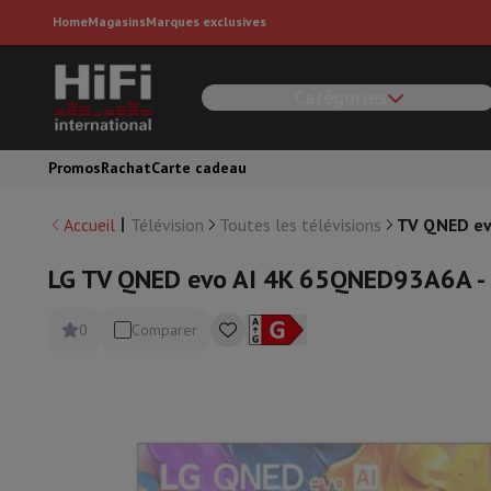
Home
Magasins
Marques exclusives
Catégories
Ménage & Gros Électro
Lave-linge
Lave-linge
Lave-linge séchant
Accessoires machine
Sèche-linge
Sèche-linge
Promos
Rachat
Carte cadeau
Lave-vaisselle
Lave-vaisselle
Réfrigérateurs
Réfrigérateurs
Réfrigérateurs américains
Frigo
Accueil
Télévision
Toutes les télévisions
TV QNED ev
Congélateurs
Congélateurs
Cuisinières
Cuisinières
Réchauds électriques
LG TV QNED evo AI 4K 65QNED93A6A -
Cave à Vins
Cave de vieillissement
Cave de mise à températu
Fours
Fours pose-libre
0
Comparer
Micro-ondes
Micro-ondes
Aspirer
Tous les aspirateurs
Aspirateur traîneau
Aspirateur bal
Nettoyer
Nettoyeur haute pression
Nettoyeur de vitres
Robot
Entretien du linge
Fer à repasser
Centrale vapeur
Défroisseur
R
Climatisation
Climatiseur mobile
Purificateur d'air
Ventilateur
A
Appareils encastrables