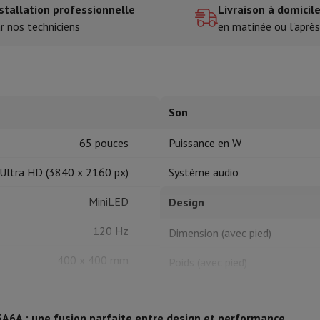
stallation professionnelle
Livraison à domicil
r nos techniciens
en matinée ou l'après
tres de cuisson
cher & Couper
Cuillères de cuisine
Mélanger & Mesurer
Moulins de cu
Son
65 pouces
Puissance en W
Ultra HD (3840 x 2160 px)
Système audio
à dents
MiniLED
Design
 soufflante
Dyson Airwrap
Dyson Corrale
Dyson Supersonic
120 Hz
Dimension (avec pied)
ondeuse à barbe
Tondeuse nez-oreilles
Têtes de rasage
400 x 400 mm
Poids (avec pied)
épaules
Massage de corps
Thermomètre
Couverture chauffante
Dolby Vision, HDR10, HLG
Dimension (sans pied)
3A6A : une fusion parfaite entre design et performance