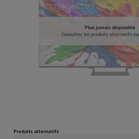
Lave-vaisselle encastrable
Lave-vaisselle full intégré
Lave-v
Refroidir et congéler
Combi frigo-congélateur encastrable
Co
Fours
Four multifonctionnel encastrable
Four à vapeur
Four 
Tables de cuisson
Toutes les plaques de cuisson
Table de cuis
Plus jamais disponible
Hottes
Toutes les hottes
Hotte décorative
Hotte sous-encas
Consultez les produits alternatifs sur
Micro-ondes encastrable
Micro-ondes encastrable
Micro-onde
Lave-linges encastrables
Lave-linge encastrable
Autres appareils encastrables
Machine à café & espresso enc
Cuisine & Art de la table
Robot de cuisine & mixeur
Mixeur
Soupmaker
Blender
Robot de
Petit déjeuner
Machine à pain
Grille-pain
Juicers
Cuit oeufs
Yaou
Snacks
Friteuse
Airfryer
Machine à croque-monsieur
Gaufrier
Ac
Desserts
Chocolatière
Sorbetière & glacière
Crêpière
Jardin d'intérieur
Click & Grow
Plantes aromatiques & accesso
Café & thé
Machine à café
Machine à expresso
Machine à exp
Boisson
Machine à boisson pétillante
Tireuse à bière
Carafe fi
Appareils de cuisine
Déshydrateurs
Machine à pâtes
Mijoteuse
Fun cooking
Barbecues
Appareils Gourmet
Raclette
Fondue
Pl
Produits alternatifs
À Table
Art de la table
Décoration de table