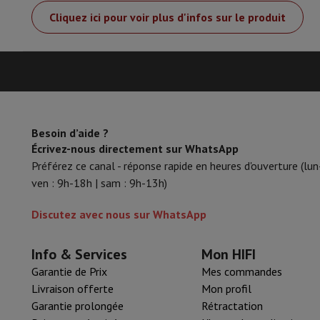
Accessoires
Carte Mémoire
Câbles
Accessoires Action Cam
Sta
Cliquez ici pour voir plus d'infos sur le produit
Sacs de Protection & Transport
Pour Appareils Photo
Sport, Gaming & Domotique
Home & Domotica
Smart Home
Sécurité & Protection
Caméra
Montres connectées
Smartwatch
Apple Watch
Samsung Gala
Mobilité électrique
Toute la mobilité électrique
Trottinette é
Smart Toys
Casque de réalité virtuelle
Drone
Drones DJI
Besoin d’aide ?
Gaming Console
Consoles de Jeu
Consoles reconditionnées
Co
Écrivez-nous directement sur WhatsApp
Accessoires de Sport
Écouteurs de Sport
Préférez ce canal - réponse rapide en heures d'ouverture (lun
Batterie & Électricité
Batteries
Chargeur pour batteries
Prise
ven : 9h-18h | sam : 9h-13h)
Info & Conseils
Pourquoi choisir HiFi
Discutez avec nous sur WhatsApp
Livraison offerte
10 points de vente
Satisfait ou remboursé
P
Nos services
Livraison offerte
Retrait en magasin
Installation
Info & Services
Mon HIFI
Service client
Réparation de votre appareil
Vérifiez votre heur
Foire aux questions
Puis-je acheter à crédit avec la Masterca
Garantie de Prix
Mes commandes
Livraison offerte
Mon profil
Garantie prolongée
Rétractation