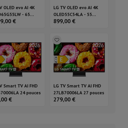
V OLED evo AI 4K
LG TV OLED evo AI 4K
ble
65G55LW - 65
OLED55C54LA - 55
99,00 €
899,00 €
es
pouces
ulaire
lan de travail
Accessoires hottes
V Smart TV AI FHD
LG TV Smart TV AI FHD
70006LA 24 pouces
27LB70006LA 27 pouces
,00 €
279,00 €
sto
Senseo
Cafetières
Machine à thé
Bouilloire
uteau électrique