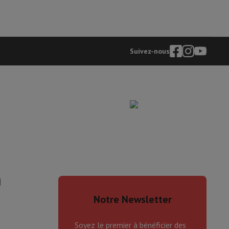
Suivez-nous
eau
Développement photo
Numérisation vidéo
Big Collect
Tous les 
I
 quoi Ecotrel ?
Notre Newsletter
Soyez le premier à bénéficier des