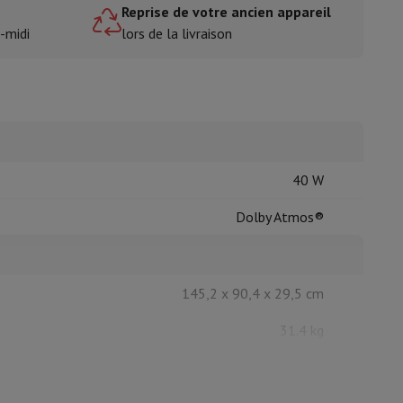
e
Reprise de votre ancien appareil
-midi
lors de la livraison
isine et à épices
40 W
Dolby Atmos®
145,2 x 90,4 x 29,5 cm
31.4 kg
145,2 x 83,9 x 4,49 cm