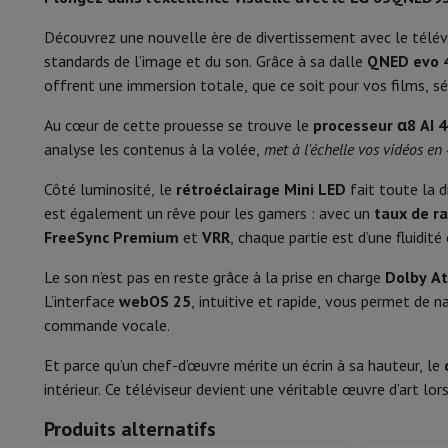
Smartphones
Tous les smartphones
Apple iPhone
iPhone 17
i
Smartphones reconditionnés
Smartphones reconditionnés
iPh
Découvrez une nouvelle ère de divertissement avec le télé
Fonctionnalités
AI upsc
Montres connectées
Smartwatch
Apple Watch
Samsung Gala
standards de l’image et du son. Grâce à sa dalle
QNED evo 
Protection
Housse iPhone
Housse Samsung
Housse Universel
Smart TV
offrent une immersion totale, que ce soit pour vos films, sér
Recharger
Powerbank
Chargeur
Chargeurs de voiture
Chargeurs
Accessoires Téléphonie
Carte Mémoire
Câble
Support Voiture
D
Smart TV
Au cœur de cette prouesse se trouve le
processeur α8 AI 
Terminaux de paiement
SumUp
analyse les contenus à la volée,
met à l'échelle vos vidéos en
Système d'exploitation
GSM
Tous les GSM
GSM Emporia
GSM Nokia
Côté luminosité, le
rétroéclairage Mini LED
fait toute la d
Téléphonie fixe
Tous les Téléphones Fixes
Téléphones Gigase
Processeur
est également un rêve pour les gamers : avec un
taux de r
Système de navigation
Navigation Voiture
Avertisseur de rad
FreeSync Premium
et
VRR
, chaque partie est d’une fluidité
Divers
Talkie Walkie
Imprimantes photo mobiles
Fonctionnalités
AirPlay,
Ordinateur & Tablette
Le son n’est pas en reste grâce à la prise en charge
Dolby A
Connectique
Ordinateur Portable
Ordinateur Portable
Ordinateur ultra-po
L’interface
webOS 25
, intuitive et rapide, vous permet de 
Ordinateur de Bureau
Ordinateur de Bureau
Ordinateur Tout-
commande vocale.
HDMI
PC Gaming
L'Espace Gaming
Ordinateur Portable Gaming
PC G
Tablette & E-Reader
Tablette
E-Reader
Apple iPad
Samsung G
Et parce qu’un chef-d’œuvre mérite un écrin à sa hauteur, le
Type HDMI
Imprimante & Scanner
Imprimantes
HP Instant Ink
Imprimante
intérieur. Ce téléviseur devient une véritable œuvre d’art lors
Réseau
FRITZ!
Caméras de surveillance
HDMI-eArc
Produits alternatifs
Périphérique
Écran PC
Clavier
Souris
Casques PC
Projecteur
Web