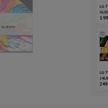
aisselle semi-intégrable
Lave-vaisselle 45 cm
LG T
ngélateur encastrable
Cave à vin encastrable
Réfrigérateur encastra
OLED
XL (90cm)
1 9
pouc
son à induction
Table de cuisson vitrocéramique
Table de cuisson mod
trable
Hotte télescopique
Hotte îlot
Hotte groupe aspirant
Hotte p
 la droite
s combiné encastrable
astrable
Tiroir chauffant
 cuisine
Hachoir
KitchenAid
Smeg
Robot multifonctions
rtière
cessoires snacks
LG T
ires
24LB
249
resso De'Longhi
Machine à capsules & dosettes
Nespresso
Dolce Gu
ltrante
Cuiseur vapeur
Trancheuse
Balance de cuisine
Ensacheur sous-vide
Co
ancha
Grillade
Wok électrique