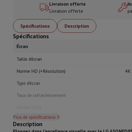
Livraison offerte
In
Cook'in Style
Livraison offerte
pa
Cuisiner
Poêles
Casseroles
Plats à four
Accessoires de cuisine
Maniques et gants de cuisine
Thermomè
Spécifications
Description
Ustensiles de cuisine
Couteaux de cuisine
Râper & Éplucher
Ha
Ustensiles de pâtisserie
Moules
Spécifications
Art de la table
Couverts
Verres
Service
Écran
Accessoires boissons
Café & Thé
Vin
Carafes & Gobelets
Décoration de table
Set de table
Taille d'écran
Conserver & Ranger
Boîtes à pain
Poubelle
Soins & Santé
Norme HD (+Résolution)
4K 
Brosse à dents
Brosse à dents électrique
Accessoires brosse 
Type d'écran
Soins des cheveux
Lisseur
Sèche-Cheveux
Fer à boucler
Brosse
Beauté
Soin du Visage
Miroir
Accessoires Beauty
Taux de rafraichissement
Rasage
Tondeuse à Cheveux
Rasoir électrique
Bodygrooming
T
Épilation
Ladyshave
Épilateur
Épilateur à lumière pulsée
Norme VESA
Massage
Massage des pieds
Massage du dos
Massage cou et 
Plus de spécifications
Wellness
Pèse-personne
Tensiomètre
Stimulateur circulatoire
HDR supporté
Description
Téléphonie & Navigation
Plongez dans l'excellence visuelle avec le LG 65QNED9
HDR