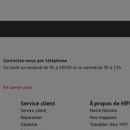
tifs & Tripods
Cadre photo digital et album
s de surveillance
Station Météo
xy Watch
Garmin
Activity Tracker
lectrique
Vélo électrique
ntrôleur
Jeux
Chaises gaming
Contactez-nous par téléphone
-
Du lundi au vendredi de 9h à 18h00 et le samedi de 9h à 13h.
s de courant
Prises de voyage
Énergie Solaire
En savoir plus
ayer en toute sécurité
 gros électro
Installation encastrable
Installation TV
B2B
Carte cad
Service client
À propos de HIF
e de livraison
rd HIFI international?
Quand ma commande sera-t-elle livrée?
C'est
Service client
Notre histoire
Réparation
Nos magasins
Garantie
Travailler chez HIFI