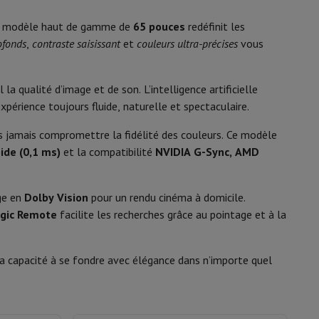
31 kg
y Flip7 & Fold7
 ce modèle haut de gamme de
65 pouces
redéfinit les
2025
ofonds
,
contraste saisissant
et
couleurs ultra-précises
vous
la qualité d’image et de son. L’intelligence artificielle
G
périence toujours fluide, naturelle et spectaculaire.
110 kWh/1000h
sans jamais compromettre la fidélité des couleurs. Ce modèle
ec HDR):
255 kWh/1000h
ide (0,1 ms)
et la compatibilité
NVIDIA G-Sync, AMD
e veille
0.5 W
age en
Dolby Vision
pour un rendu cinéma à domicile.
k
Apple MacBook Pro
Apple MacBook Air
Laptops reconditionnés
gic Remote
facilite les recherches grâce au pointage et à la
31003318
pis de souris gaming
 sa capacité à se fondre avec élégance dans n’importe quel
LG
mobiles
Papier Photo & Imprimante
Cartouche d'encre & Toner
8806096416426