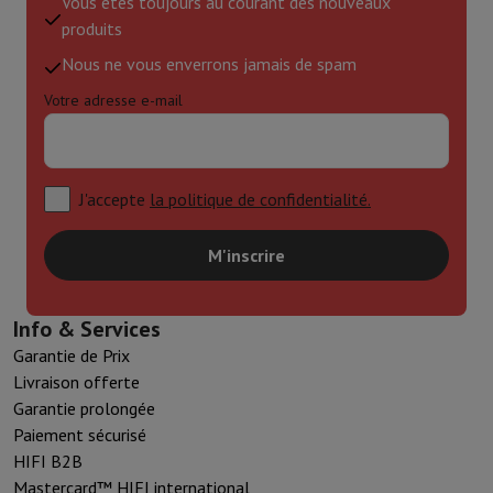
Vous êtes toujours au courant des nouveaux
produits
Nous ne vous enverrons jamais de spam
Votre adresse e-mail
J'accepte
la politique de confidentialité.
M'inscrire
Info & Services
Garantie de Prix
Livraison offerte
Garantie prolongée
Paiement sécurisé
HIFI B2B
Mastercard™ HIFI international