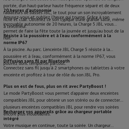
portée, d’un haut-parleur haute fréquence séparé et de deux
Protection
Housse iPhone
Housse Samsung
Housse Universelle
Pro
20 heures d’autonomie
radiateurs de basses JBL, le tout pour un son incroyablement
Recharger
Powerbank
Chargeur
Chargeurs de voiture
Chargeurs Appl
Amusez-vous et oubliez l’heure qui tourne. Grâce à son
riche et clair. Obtenez ce son typique d’une grande salle, même
Accessoires Téléphonie
Carte Mémoire
Câble
Support Voiture
Diver
incroyable autonomie de 20 heures, la Charge 5 JBL vous
à l’extérieur.
Terminaux de paiement
SumUp
permet de faire la fête toute la journée et jusqu’au bout de la
GSM
Tous les GSM
GSM Emporia
GSM Nokia
Résiste à la poussière et à l’eau conformément à la
nuit.
Téléphonie fixe
Tous les Téléphones Fixes
Téléphones Gigaset
norme IP67
Système de navigation
Navigation Voiture
Avertisseur de radar Co
À la piscine. Au parc. L’enceinte JBL Charge 5 résiste à la
Divers
Talkie Walkie
Imprimantes photo mobiles
poussière et à l’eau, conformément à la norme IP67, vous
Ordinateur & Tablette
Diffusion sans fil par Bluetooth
pouvez donc l’emporter partout.
Connectez sans fil jusqu’à 2 smartphones ou tablettes à votre
Ordinateur Portable
Ordinateur Portable
Ordinateur ultra-portabl
enceinte et profitez à tour de rôle du son JBL Pro.
Ordinateur de Bureau
Ordinateur de Bureau
Ordinateur Tout-en-Un
PC Gaming
L'Espace Gaming
Ordinateur Portable Gaming
PC Gamer
Plus on est de fous, plus on rit avec PartyBoost !
Tablette & E-Reader
Tablette
E-Reader
Apple iPad
Samsung Galax
Le mode PartyBoost vous permet d’appairer deux enceintes
Imprimante & Scanner
Imprimantes
HP Instant Ink
Imprimantes jet
compatibles JBL pour obtenir un son stéréo ou de connecter
Réseau
FRITZ!
Caméras de surveillance
plusieurs enceintes compatibles JBL pour rendre vos soirées
Périphérique
Écran PC
Clavier
Souris
Casques PC
Projecteur
Webcam
Rechargez vos appareils grâce au chargeur portable
encore plus inoubliables.
Mémoire & Stockage
Disque dur
Solid State Drive (SSD)
Carte Mém
intégré
Logiciel
Système d'exploitation (OS)
Autres
Votre musique en continue, toute la soirée. Un chargeur