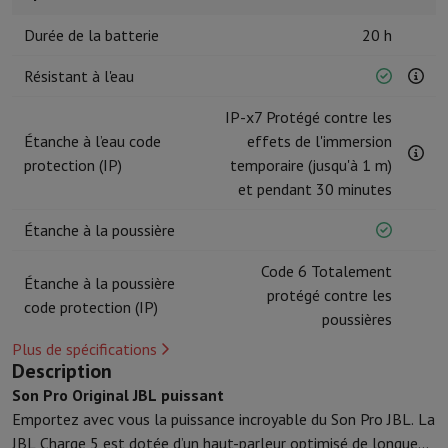
Accessoires de cuisine
Maniques et gants de cuisine
Thermomètres 
Durée de la batterie
20 h
Ustensiles de cuisine
Couteaux de cuisine
Râper & Éplucher
Hacher
Ustensiles de pâtisserie
Moules
Résistant à l'eau
Art de la table
Couverts
Verres
Service
Accessoires boissons
Café & Thé
Vin
Carafes & Gobelets
IP-x7 Protégé contre les
Décoration de table
Set de table
Étanche à l’eau code
effets de l'immersion
Conserver & Ranger
Boîtes à pain
Poubelle
protection (IP)
temporaire (jusqu'à 1 m)
Soins & Santé
et pendant 30 minutes
Brosse à dents
Brosse à dents électrique
Accessoires brosse à den
Soins des cheveux
Lisseur
Sèche-Cheveux
Fer à boucler
Brosse souf
Étanche à la poussière
Beauté
Soin du Visage
Miroir
Accessoires Beauty
Code 6 Totalement
Rasage
Tondeuse à Cheveux
Rasoir électrique
Bodygrooming
Tonde
Étanche à la poussière
protégé contre les
Épilation
Ladyshave
Épilateur
Épilateur à lumière pulsée
code protection (IP)
poussières
Massage
Massage des pieds
Massage du dos
Massage cou et épau
Wellness
Pèse-personne
Tensiomètre
Stimulateur circulatoire
Ther
Plus de spécifications
Description
Téléphonie & Navigation
Son Pro Original JBL puissant
Smartphones
Tous les smartphones
Apple iPhone
iPhone 17
iPhone
Emportez avec vous la puissance incroyable du Son Pro JBL. La
Smartphones reconditionnés
Smartphones reconditionnés
iPhone 
JBL Charge 5 est dotée d’un haut-parleur optimisé de longue
Montres connectées
Smartwatch
Apple Watch
Samsung Galaxy Wa