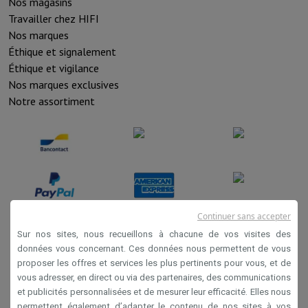
Nos magasins
Travailler chez HIFI
Nos marques
Éthique et signalement
Éthique et vigilance
Nos marques exclusives
Notre assortiment
Continuer sans accepter
Sur nos sites, nous recueillons à chacune de vos visites des
données vous concernant. Ces données nous permettent de vous
Conditions de vente
proposer les offres et services les plus pertinents pour vous, et de
Privacy
vous adresser, en direct ou via des partenaires, des communications
et publicités personnalisées et de mesurer leur efficacité. Elles nous
Disclaimer
permettent également d’adapter le contenu de nos sites à vos