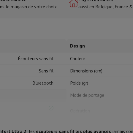
ns le magasin de votre choix
aussi en Belgique, France 
tres de cuisson
cher & Couper
Cuillères de cuisine
Mélanger & Mesurer
Moulins de cu
Design
Écouteurs sans fil
Couleur
Sans fil
Dimensions (cm)
à dents
Bluetooth
Poids (gr)
 soufflante
Dyson Airwrap
Dyson Corrale
Dyson Supersonic
Mode de portage
ondeuse à barbe
Tondeuse nez-oreilles
Têtes de rasage
Opération
épaules
Massage de corps
Thermomètre
Couverture chauffante
Dans l'emballage
fort Ultra 2
, les
écouteurs sans fil les plus avancés
jamais con