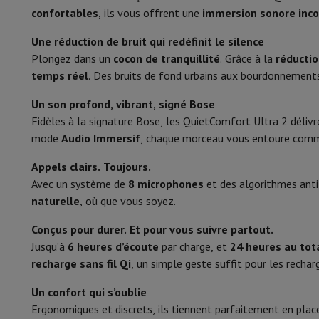
Smartphones
Tous les smartphones
Apple iPhone
iPhone 17
i
confortables
, ils vous offrent une
immersion sonore inc
Smartphones reconditionnés
Smartphones reconditionnés
iPh
Audio
Montres connectées
Smartwatch
Apple Watch
Samsung Gala
Une réduction de bruit qui redéfinit le silence
Protection
Housse iPhone
Housse Samsung
Housse Universel
Plongez dans un
cocon de tranquillité
. Grâce à la
réductio
Active Noise cancelling
Recharger
Powerbank
Chargeur
Chargeurs de voiture
Chargeurs
temps réel
. Des bruits de fond urbains aux bourdonnement
Accessoires Téléphonie
Carte Mémoire
Câble
Support Voiture
D
Microphone
Un son profond, vibrant, signé Bose
Terminaux de paiement
SumUp
Fonctionnalités
Fidèles à la signature Bose, les QuietComfort Ultra 2 déliv
GSM
Tous les GSM
GSM Emporia
GSM Nokia
mode
Audio Immersif
, chaque morceau vous entoure comm
Téléphonie fixe
Tous les Téléphones Fixes
Téléphones Gigase
Connexion sans fil
Système de navigation
Navigation Voiture
Avertisseur de rad
Appels clairs. Toujours.
Divers
Talkie Walkie
Imprimantes photo mobiles
Bluetooth
Avec un système de
8 microphones
et des algorithmes anti-
Ordinateur & Tablette
naturelle
, où que vous soyez.
Ordinateur Portable
Ordinateur Portable
Ordinateur ultra-po
Profils Bluetooth supporté
2DP 
Ordinateur de Bureau
Ordinateur de Bureau
Ordinateur Tout-
Conçus pour durer. Et pour vous suivre partout.
Portée Bluetooth (m)
PC Gaming
L'Espace Gaming
Ordinateur Portable Gaming
PC G
Jusqu’à
6 heures d’écoute
par charge, et
24 heures au tot
Tablette & E-Reader
Tablette
E-Reader
Apple iPad
Samsung G
recharge sans fil Qi
, un simple geste suffit pour les recharg
Énergie
Imprimante & Scanner
Imprimantes
HP Instant Ink
Imprimante
Un confort qui s’oublie
Réseau
FRITZ!
Caméras de surveillance
Source d'alimentation
Ergonomiques et discrets, ils tiennent parfaitement en place
Périphérique
Écran PC
Clavier
Souris
Casques PC
Projecteur
Web