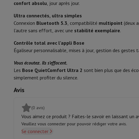
confort absolu
, jour après jour.
Mémoire & Stockage
Disque dur
Solid State Drive (SSD)
Carte
Autonomie (h)
Logiciel
Système d'exploitation (OS)
Autres
Ultra connectés, ultra simples
Autonomie avec boîtier de recharge (h)
Accessoires
Housses, sacs & sacoches
Protections Tablettes
Connexion
Bluetooth 5.3
, compatibilité
multipoint
(deux a
Télévision & Audio
Autonomie en mode noise cancelling (h)
l’autre sans effort, avec une
stabilité exemplaire
.
Télévision
Toutes les télévisions
TV Samsung
TV LG
TV Sony
T
Appareils périphériques
Home Cinema
Barre de Son
Lecteur D
Temps de recharge (h)
Contrôle total avec l’appli Bose
Enceintes
Enceintes sans fil
Enceinte Hi-Fi
Enceinte WiFi
Encei
Égaliseur personnalisable, mises à jour, gestion des gestes ta
Charger via USB
Casques & Écouteurs
Tous les écouteurs et casques
Apple A
Vous écoutez. Ils s’effacent.
En route
Lecteur DVD Portable
Lecteur CD Portable
Enceinte
Les
Bose QuietComfort Ultra 2
sont bien plus que des éco
Audio domestique
Chaîne Hifi
Amplificateur
Platine
Lecteur C
simplement profiter du silence.
Supports
Tous les Supports
Mobilier TV
Supports TV
Supports 
Accessoires
Câbles audio & vidéo
Accessoires audio
Accessoir
Avis
Photo & Vidéo
Appareil photo numérique
Appareil photo reflex
Appareil phot
Marques Populaires
Appareil Photo Nikon
Appareil Photo Son
(0 avis)
Appareils Photo Instantanés
Appareil Photo instax
Papier ph
Vous aimez ce produit ? Faites-le savoir en laissant un av
GoPro
Cameras GoPro
Accessoires GoPro
Veuillez vous connecter pour pouvoir rédiger votre avis.
Vidéo
Action Cam
Caméscope
Se connecter
Accessoires pour Reflex
Objectif