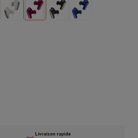
ble
ulaire
lan de travail
Accessoires hottes
sto
Senseo
Cafetières
Machine à thé
Bouilloire
uteau électrique
Livraison rapide