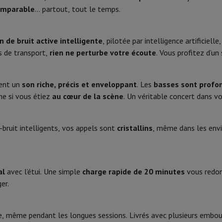
Phone Air
Smartphones Samsung
Samsung Galaxy S25
Samsung Galax
omparable
… partout, tout le temps.
Câble de chargement
one reconditionnés
Samsung reconditionnés
xy Watch
Garmin
Activity Tracker
Type de câble
le
Protection d'écran iPhone
Protection d'écran Samsung
n de bruit active intelligente
, pilotée par intelligence artificie
 Apple
Manuel
s de transport,
rien ne perturbe votre écoute
. Vous profitez d’un 
ivers
Kit mains libre
Boîtier de recharge
Réduction de bruit
rent un
son riche, précis et enveloppant
. Les
basses sont profo
Produit information
e si vous étiez
au cœur de la scène
. Un véritable concert dans vo
t
ar Coyote
Navigation Vélo
Code HIFI
bruit intelligents, vos appels sont
cristallins
, même dans les envi
Marque
rtable
Ordinateur 2-en-1
Ordinateur Portable Gaming
Apple MacBoo
Bluetooth, Bluetooth HFP
EAN
en-Un
Apple iMac
PC Gamer
9 m
amer
PC RTX 50 Series
Ecran gaming
Souris gaming
Chaises gaming
Ta
al
avec l’étui. Une simple
charge rapide de 20 minutes
vous redo
Code du vendeur
alaxy Tab
Tablettes reconditionnées
er.
s jet d'encre
Imprimantes laser
Epson EcoTank
Imprimantes photo 
Batterie
, même pendant les longues sessions. Livrés avec plusieurs embouts
cam
Enceintes PC