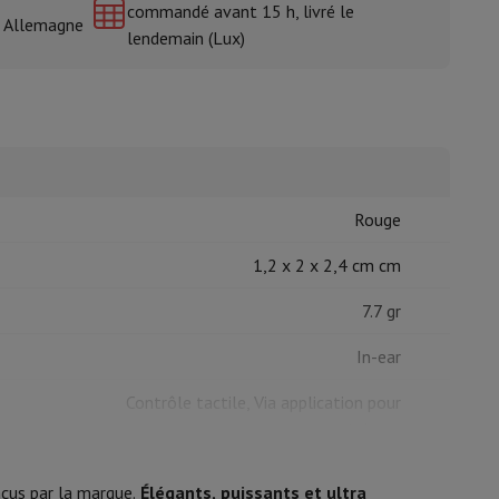
commandé avant 15 h, livré le
& Allemagne
lendemain (Lux)
isine et à épices
Rouge
1,2 x 2 x 2,4 cm cm
7.7 gr
In-ear
Contrôle tactile, Via application pour
smartphone
çus par la marque.
Élégants, puissants et ultra