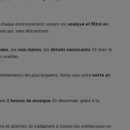
y Flip7 & Fold7
USB Type C
lle, chaque environnement sonore est
analysé et filtré en
son pur, sans distractions.
ndes
, les
voix claires
, les
détails saisissants
. Et avec le
s oreilles.
33005488
ronnements les plus bruyants. Votre voix reste
nette et
Bose
k
Apple MacBook Pro
Apple MacBook Air
Laptops reconditionnés
017817861151
pis de souris gaming
nne
2 heures de musique
. Et désormais, grâce à la
896637-0030
mobiles
Papier Photo & Imprimante
Cartouche d'encre & Toner
 et ailettes, ils s’adaptent à toutes les oreilles pour un