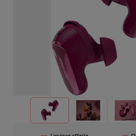
Lave-vaisselle encastrable
Lave-vaisselle full intégré
Lave-v
Refroidir et congéler
Combi frigo-congélateur encastrable
Co
Fours
Four multifonctionnel encastrable
Four à vapeur
Four 
Tables de cuisson
Toutes les plaques de cuisson
Table de cuis
Hottes
Toutes les hottes
Hotte décorative
Hotte sous-encas
Micro-ondes encastrable
Micro-ondes encastrable
Micro-onde
Lave-linges encastrables
Lave-linge encastrable
Autres appareils encastrables
Machine à café & espresso enc
Cuisine & Art de la table
Robot de cuisine & mixeur
Mixeur
Soupmaker
Blender
Robot de
Petit déjeuner
Machine à pain
Grille-pain
Juicers
Cuit oeufs
Yaou
Snacks
Friteuse
Airfryer
Machine à croque-monsieur
Gaufrier
Ac
Desserts
Chocolatière
Sorbetière & glacière
Crêpière
Jardin d'intérieur
Click & Grow
Plantes aromatiques & accesso
Café & thé
Machine à café
Machine à expresso
Machine à exp
Boisson
Machine à boisson pétillante
Tireuse à bière
Carafe fi
Appareils de cuisine
Déshydrateurs
Machine à pâtes
Mijoteuse
Fun cooking
Barbecues
Appareils Gourmet
Raclette
Fondue
Pl
À Table
Art de la table
Décoration de table
Livraison offerte
Cl