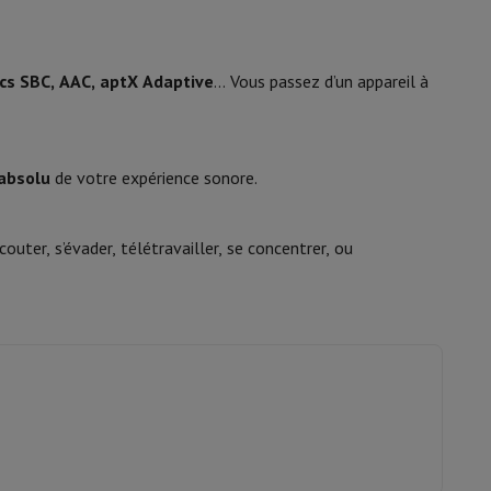
is de souris
Hubs
Autres
cs SBC, AAC, aptX Adaptive
… Vous passez d’un appareil à
 absolu
de votre expérience sonore.
oise Cancelling
Écouteurs de Sport
Casques et écouteurs bluetoot
couter, s’évader, télétravailler, se concentrer, ou