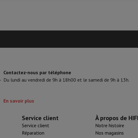
tifs & Tripods
Cadre photo digital et album
s de surveillance
Station Météo
xy Watch
Garmin
Activity Tracker
lectrique
Vélo électrique
ntrôleur
Jeux
Chaises gaming
Contactez-nous par téléphone
s de courant
Prises de voyage
Énergie Solaire
-
Du lundi au vendredi de 9h à 18h00 et le samedi de 9h à 13h.
ayer en toute sécurité
En savoir plus
 gros électro
Installation encastrable
Installation TV
B2B
Carte cad
e de livraison
rd HIFI international?
Quand ma commande sera-t-elle livrée?
C'est
Service client
À propos de HIF
Service client
Notre histoire
Réparation
Nos magasins