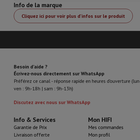
Info de la marque
Accessoires
Carte Mémoire
Câbles
Accessoires Action Cam
Sta
Sacs de Protection & Transport
Pour Appareils Photo
Cliquez ici pour voir plus d'infos sur le produit
Sport, Gaming & Domotique
Home & Domotica
Smart Home
Sécurité & Protection
Caméra
Montres connectées
Smartwatch
Apple Watch
Samsung Gala
Mobilité électrique
Toute la mobilité électrique
Trottinette é
Smart Toys
Casque de réalité virtuelle
Drone
Drones DJI
Gaming Console
Consoles de Jeu
Consoles reconditionnées
Co
Accessoires de Sport
Écouteurs de Sport
Besoin d’aide ?
Écrivez-nous directement sur WhatsApp
Batterie & Électricité
Batteries
Chargeur pour batteries
Prise
Info & Conseils
Préférez ce canal - réponse rapide en heures d'ouverture (lun
Pourquoi choisir HiFi
ven : 9h-18h | sam : 9h-13h)
Livraison offerte
10 points de vente
Satisfait ou remboursé
P
Discutez avec nous sur WhatsApp
Nos services
Livraison offerte
Retrait en magasin
Installation
Service client
Réparation de votre appareil
Vérifiez votre heur
Foire aux questions
Puis-je acheter à crédit avec la Masterca
Info & Services
Mon HIFI
Garantie de Prix
Mes commandes
Livraison offerte
Mon profil