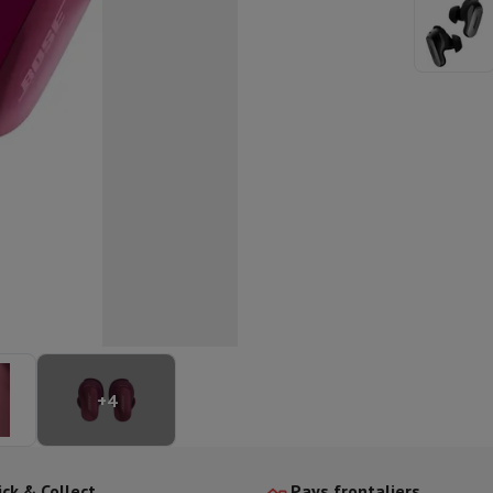
aisselle semi-intégrable
Lave-vaisselle 45 cm
ngélateur encastrable
Cave à vin encastrable
Réfrigérateur encastra
XL (90cm)
son à induction
Table de cuisson vitrocéramique
Table de cuisson mod
trable
Hotte télescopique
Hotte îlot
Hotte groupe aspirant
Hotte p
s combiné encastrable
astrable
Tiroir chauffant
 cuisine
Hachoir
KitchenAid
Smeg
Robot multifonctions
rtière
cessoires snacks
ires
resso De'Longhi
Machine à capsules & dosettes
Nespresso
Dolce Gu
+
4
ltrante
Cuiseur vapeur
Trancheuse
Balance de cuisine
Ensacheur sous-vide
Co
ancha
Grillade
Wok électrique
ick & Collect
Pays frontaliers