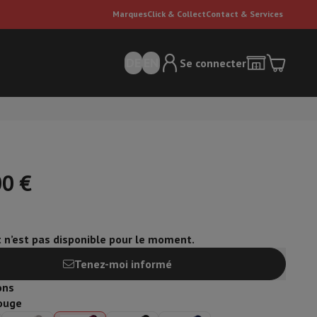
Marques
Click & Collect
Contact & Services
DE
EN
Se connecter
00 €
t n’est pas disponible pour le moment.
ateurs Dyson
Accessoires
Nettoyeur de sol
'entretien
Poubelle
Tenez-moi informé
ons
ment de l'air
ouge