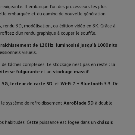
y Flip7 & Fold7
-exigeante. Il embarque l’un des processeurs les plus
Mini LED
icielle embarquée et du gaming de nouvelle génération.
DCI-P3, HDR1000
A, rendu 3D, modélisation, ou édition vidéo en 8K. Grâce à
16:10
rofitez d’un rendu graphique à couper le souffle.
9 ms
fraîchissement de 120 Hz
,
luminosité jusqu’à 1000 nits
ssionnels visuels.
120 Hz
s de tâches complexes. Le stockage n’est pas en reste : la
1000 nits
vitesse fulgurante
et un
stockage massif
.
1000:1
2.5G
,
lecteur de carte SD
, et
Wi-Fi 7 + Bluetooth 5.3
. De
k
Apple MacBook Pro
Apple MacBook Air
Laptops reconditionnés
Avant
pis de souris gaming
ue le système de refroidissement
AeroBlade 3D
à double
Full HD (1080p)
mobiles
Papier Photo & Imprimante
Cartouche d'encre & Toner
os habitudes. Cette puissance est logée dans un
châssis
Windows