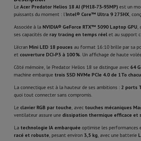
Smartphones
Tous les smartphones
Apple iPhone
iPhone 17
i
Le
Acer Predator Helios 18 AI (PH18‑73‑93MP)
est un mon
Ethernet (RJ-45)
Smartphones reconditionnés
Smartphones reconditionnés
iPh
puissants du moment : l’
Intel® Core™ Ultra 9 275HX
, con
Montres connectées
Smartwatch
Apple Watch
Samsung Gala
Commande
Protection
Housse iPhone
Housse Samsung
Housse Universel
Associée à la
NVIDIA® GeForce RTX™ 5090 Laptop GPU
,
Recharger
Powerbank
Chargeur
Chargeurs de voiture
Chargeurs
Disposition clavier
ses capacités de
ray tracing en temps réel
et au support c
Accessoires Téléphonie
Carte Mémoire
Câble
Support Voiture
D
Terminaux de paiement
SumUp
Clavier
Zone nu
L’écran
Mini LED 18 pouces
au format 16:10 brille par sa p
GSM
Tous les GSM
GSM Emporia
GSM Nokia
et
couverture DCI‑P3 à 100 %
. Un affichage de haute vol
Éclairage clavier
Téléphonie fixe
Tous les Téléphones Fixes
Téléphones Gigase
Côté mémoire, le Predator Helios 18 se distingue avec
64 G
Système de navigation
Navigation Voiture
Avertisseur de rad
Biométrie
machine embarque
trois SSD NVMe PCIe 4.0 de 1 To chac
Divers
Talkie Walkie
Imprimantes photo mobiles
Ordinateur & Tablette
Énergie
La connectique est à la hauteur de ses ambitions :
2 ports
Ordinateur Portable
Ordinateur Portable
Ordinateur ultra-po
quoi tout connecter sans compromis.
Type de batterie
Ordinateur de Bureau
Ordinateur de Bureau
Ordinateur Tout-
PC Gaming
L'Espace Gaming
Ordinateur Portable Gaming
PC G
Le
clavier RGB par touche
, avec
touches mécaniques Mag
Capacité de la batterie
Tablette & E-Reader
Tablette
E-Reader
Apple iPad
Samsung G
ventilateur assure une
dissipation thermique efficace et 
Imprimante & Scanner
Imprimantes
HP Instant Ink
Imprimante
Alimentation
La
technologie IA embarquée
optimise les performances e
Réseau
FRITZ!
Caméras de surveillance
racé et robuste
, pesant environ
3,5 kg
, avec une batterie
L
Périphérique
Écran PC
Clavier
Souris
Casques PC
Projecteur
Web
Fast charging