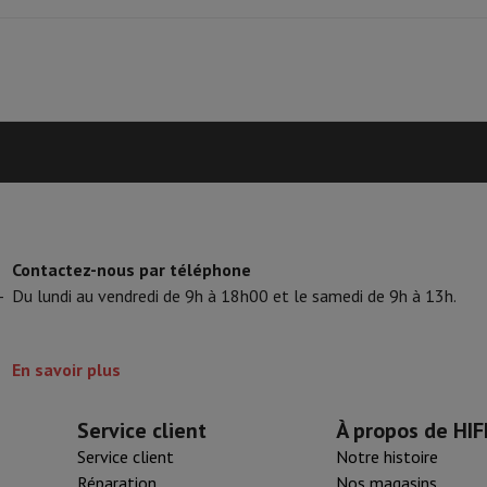
tifs & Tripods
Cadre photo digital et album
Extension RAM
Maximum RAM
Nvidia GeForce RTX
s de surveillance
Station Météo
xy Watch
Garmin
Activity Tracker
Produit information
Nvidia GeForce RTX 5090
lectrique
Vélo électrique
24 Go
Code HIFI
ntrôleur
Jeux
Chaises gaming
GDDR7
Marque
s de courant
Prises de voyage
Énergie Solaire
Contactez-nous par téléphone
EAN
-
Du lundi au vendredi de 9h à 18h00 et le samedi de 9h à 13h.
Code du vendeur
ayer en toute sécurité
 gros électro
Installation encastrable
Installation TV
B2B
Carte cad
En savoir plus
e de livraison
rd HIFI international?
Quand ma commande sera-t-elle livrée?
C'est
Service client
À propos de HIF
Service client
Notre histoire
Réparation
Nos magasins