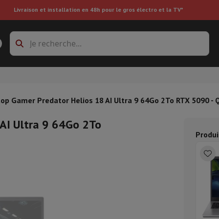
Livraison et installation en 48h pour le gros électro et la TV*
s à laver
Cadres de superposition et socles
boxes
Réfrigérateur encastrable
op Gamer Predator Helios 18 AI Ultra 9 64Go 2To RTX 5090 
AI Ultra 9 64Go 2To
re
Produi
ai
Aspirateur à main
Aspirateur robot
Aspirateur multifonctions
Aspir
 tondeuse
Nettoyeur à vapeur
Nettoyeur de sols & tapis
Produits d
epasseuse
Planche à repasser
Accessoires
ircooler
Humidificateur
Déshumidificateur
Chauffage d'appoint
Traite