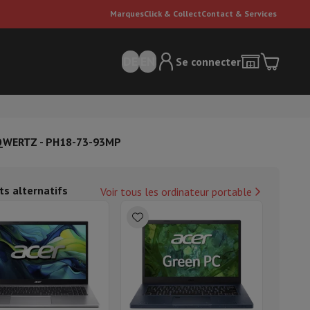
Marques
Click & Collect
Contact & Services
DE
EN
Se connecter
- QWERTZ - PH18-73-93MP
ts alternatifs
Voir tous les ordinateur portable
ateurs Dyson
Accessoires
Nettoyeur de sol
'entretien
Poubelle
ment de l'air