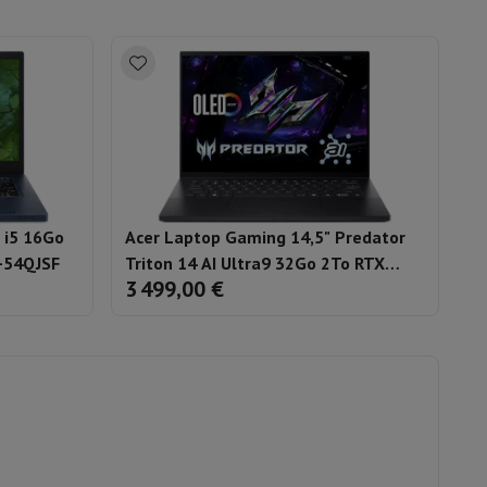
Windows 11 Home
is de souris
Hubs
Autres
oise Cancelling
Écouteurs de Sport
Casques et écouteurs bluetoot
Wifi 7
 i5 16Go
Acer Laptop Gaming 14,5" Predator
Ac
-54QJSF
Triton 14 AI Ultra9 32Go 2To RTX
1
3 499,00 €
6
5070 - QWERTZ - PT14-52T-98M1
5
5.3
64 Go (2 x 32)
DDR5
5600 MHz