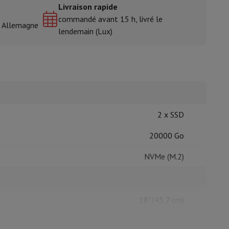
Livraison rapide
commandé avant 15 h, livré le
& Allemagne
lendemain (Lux)
isine et à épices
2 x SSD
20000 Go
NVMe (M.2)
18" (45,7 cm)
WQUXGA (3840 x 2400 px)