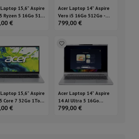
 Laptop 15,6" Aspire
Acer Laptop 14" Aspire
ble
5 Ryzen 5 16Go 512
Vero i5 16Go 512Go -
,00 €
799,00 €
QWERTZ AG15-42P-
Qwertz - AV14-52P-
ulaire
H
54QJSF
lan de travail
Accessoires hottes
 Laptop 15,6" Aspire
Acer Laptop 14" Aspire
5 Core 7 32Go 1To -
14 AI Ultra 5 16Go
,00 €
799,00 €
sto
Senseo
Cafetières
Machine à thé
Bouilloire
TY - AG15-72P-
512Go - QWERTZ - A14-
M
53M-535P
uteau électrique