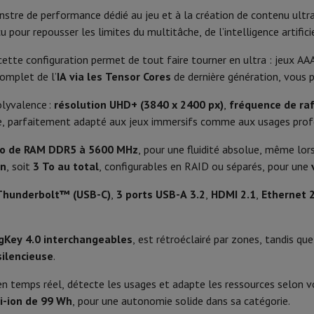
Phone Air
Smartphones Samsung
Samsung Galaxy S25
Samsung Galax
stre de performance dédié au jeu et à la création de contenu ultra
Type d'écran
one reconditionnés
Samsung reconditionnés
çu pour repousser les limites du multitâche, de l’intelligence artif
xy Watch
Garmin
Activity Tracker
Espace de couleur
le
Protection d'écran iPhone
Protection d'écran Samsung
 cette configuration permet de tout faire tourner en ultra : jeux AA
 Apple
QWERTZ SF
Format d’image
omplet de l’
IA via les Tensor Cores
de dernière génération, vous p
ivers
Kit mains libre
mérique, Touches éclairées
Temps de réponse
olyvalence :
résolution UHD+ (3840 x 2400 px)
,
fréquence de ra
ée, parfaitement adapté aux jeux immersifs comme aux usages profe
RGB
Taux de rafraîchissement
t
o de RAM DDR5 à 5600 MHz
, pour une fluidité absolue, même lor
ar Coyote
Navigation Vélo
Reconnaissance faciale
Luminosité
un
, soit
3 To au total
, configurables en RAID ou séparés, pour une
Contraste
 Thunderbolt™ (USB-C)
,
3 ports USB-A 3.2
,
HDMI 2.1
,
Ethernet 
rtable
Ordinateur 2-en-1
Ordinateur Portable Gaming
Apple MacBoo
Webcam
Lithium-Ion
en-Un
Apple iMac
PC Gamer
amer
PC RTX 50 Series
Ecran gaming
Souris gaming
Chaises gaming
Ta
Key 4.0 interchangeables
, est rétroéclairé par zones, tandis q
Résolution Webcam
99 Wh
alaxy Tab
Tablettes reconditionnées
silencieuse
.
s jet d'encre
Imprimantes laser
Epson EcoTank
Imprimantes photo 
Logiciel
400 W
n temps réel, détecte les usages et adapte les ressources selon v
i-ion de 99 Wh
, pour une autonomie solide dans sa catégorie.
cam
Enceintes PC
OS