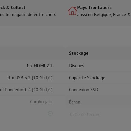
ick & Collect
Pays frontaliers
ns le magasin de votre choix
aussi en Belgique, France 
tres de cuisson
cher & Couper
Cuillères de cuisine
Mélanger & Mesurer
Moulins de cu
Stockage
1 x HDMI 2.1
Disques
à dents
3 x USB 3.2 (10 Gbit/s)
Capacité Stockage
 soufflante
Dyson Airwrap
Dyson Corrale
Dyson Supersonic
x Thunderbolt 4 (40 Gbit/s)
Connexion SSD
ondeuse à barbe
Tondeuse nez-oreilles
Têtes de rasage
Combo jack
Écran
épaules
Massage de corps
Taille de l'écran
Thermomètre
Couverture chauffante
SD
Qualité de l'écran