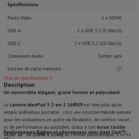
Accessoires de cuisine
Maniques et gants de cuisine
Thermomètres 
Spécifications
Ustensiles de cuisine
Couteaux de cuisine
Râper & Éplucher
Hacher
Ports Vidéo
1 x HDMI
Ustensiles de pâtisserie
Moules
Art de la table
Couverts
Verres
Service
USB-A
2 x USB 3.2 (5 Gbit/s)
Accessoires boissons
Café & Thé
Vin
Carafes & Gobelets
Décoration de table
Set de table
USB-C
2 x USB 3.2 (10 Gbit/s)
Conserver & Ranger
Boîtes à pain
Poubelle
Soins & Santé
Connexions Audio
Combo jack
Brosse à dents
Brosse à dents électrique
Accessoires brosse à den
Lecteur de carte mémoire
Soins des cheveux
Lisseur
Sèche-Cheveux
Fer à boucler
Brosse souf
Plus de spécifications
Beauté
Soin du Visage
Miroir
Accessoires Beauty
Description
Rasage
Tondeuse à Cheveux
Rasoir électrique
Bodygrooming
Tonde
Un convertible élégant, grand format et polyvalent
Épilation
Ladyshave
Épilateur
Épilateur à lumière pulsée
Massage
Massage des pieds
Massage du dos
Massage cou et épau
Le
Lenovo IdeaPad 5 2-en-1 16IRU9
est bien plus qu’un
Wellness
Pèse-personne
Tensiomètre
Stimulateur circulatoire
Ther
simple ordinateur portable : c’est une solution hybride pensée
Téléphonie & Navigation
pour les utilisateurs en quête de flexibilité, de confort visuel
Smartphones
Tous les smartphones
Apple iPhone
iPhone 17
iPhone
et de performance au quotidien. Grâce à son
écran tactile
Smartphones reconditionnés
Smartphones reconditionnés
iPhone 
Performances fiables et silencieuses avec Intel Core™
OLED 16" 2K (2048 x 1280)
au format panoramique, il offre
Montres connectées
Smartwatch
Apple Watch
Samsung Galaxy Wa