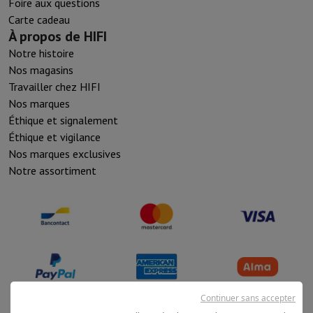
Foire aux questions
Carte cadeau
À propos de HIFI
Notre histoire
Nos magasins
Travailler chez HIFI
Nos marques
Éthique et signalement
Éthique et vigilance
Nos marques exclusives
Notre assortiment
Continuer sans accepter