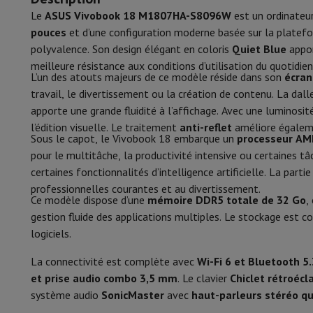
Smartphones
Tous les smartphones
Apple iPhone
iPhone 17
i
Le
ASUS Vivobook 18 M1807HA-S8096W
est un ordinateur
Clavier
Zone nu
Smartphones reconditionnés
Smartphones reconditionnés
iPh
pouces
et d’une configuration moderne basée sur la plate
Montres connectées
Smartwatch
Apple Watch
Samsung Gala
Éclairage clavier
polyvalence. Son design élégant en coloris
Quiet Blue
appor
Protection
Housse iPhone
Housse Samsung
Housse Universel
meilleure résistance aux conditions d’utilisation du quotidien
Recharger
Powerbank
Chargeur
Chargeurs de voiture
Chargeurs
Biométrie
L’un des atouts majeurs de ce modèle réside dans son
écran
Accessoires Téléphonie
Carte Mémoire
Câble
Support Voiture
D
travail, le divertissement ou la création de contenu. La dal
Terminaux de paiement
SumUp
Refroidissement
apporte une grande fluidité à l’affichage. Avec une luminosi
GSM
Tous les GSM
GSM Emporia
GSM Nokia
l’édition visuelle. Le traitement
anti-reflet
améliore égaleme
Type de refroidissement
Téléphonie fixe
Tous les Téléphones Fixes
Téléphones Gigase
Sous le capot, le Vivobook 18 embarque un
processeur AM
Système de navigation
Navigation Voiture
Avertisseur de rad
pour le multitâche, la productivité intensive ou certaines t
Énergie
Divers
Talkie Walkie
Imprimantes photo mobiles
certaines fonctionnalités d’intelligence artificielle. La part
Ordinateur & Tablette
professionnelles courantes et au divertissement.
Type de batterie
Ce modèle dispose d’une
mémoire DDR5 totale de 32 Go
,
Ordinateur Portable
Ordinateur Portable
Ordinateur ultra-po
gestion fluide des applications multiples. Le stockage est c
Ordinateur de Bureau
Ordinateur de Bureau
Ordinateur Tout-
Capacité de la batterie
logiciels.
PC Gaming
L'Espace Gaming
Ordinateur Portable Gaming
PC G
Alimentation
Tablette & E-Reader
Tablette
E-Reader
Apple iPad
Samsung G
La connectivité est complète avec
Wi-Fi 6 et Bluetooth 5.
Imprimante & Scanner
Imprimantes
HP Instant Ink
Imprimante
et prise audio combo 3,5 mm
. Le clavier
Chiclet rétroéc
Fast charging
Réseau
FRITZ!
Caméras de surveillance
système audio
SonicMaster
avec
haut-parleurs stéréo q
Périphérique
Écran PC
Clavier
Souris
Casques PC
Projecteur
Web
Design