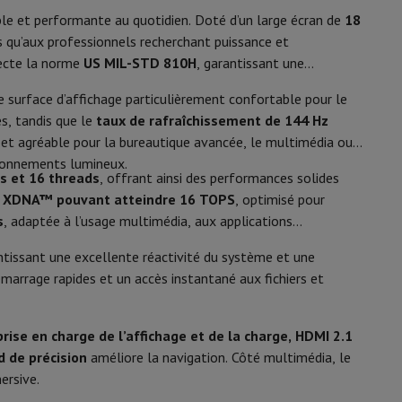
y Flip7 & Fold7
le et performante au quotidien. Doté d’un large écran de
18
300 nits
nts qu’aux professionnels recherchant puissance et
Avant
pecte la norme
US MIL-STD 810H
, garantissant une
Full HD (1080p)
ne surface d’affichage particulièrement confortable pour le
es, tandis que le
taux de rafraîchissement de 144 Hz
e et agréable pour la bureautique avancée, le multimédia ou
ironnements lumineux.
Windows
s et 16 threads
, offrant ainsi des performances solides
D XDNA™ pouvant atteindre 16 TOPS
, optimisé pour
Windows 11 Home
s
, adaptée à l’usage multimédia, aux applications
ntissant une excellente réactivité du système et une
k
Apple MacBook Pro
Apple MacBook Air
Laptops reconditionnés
marrage rapides et un accès instantané aux fichiers et
pis de souris gaming
rise en charge de l’affichage et de la charge, HDMI 2.1
mobiles
Papier Photo & Imprimante
Cartouche d'encre & Toner
 de précision
améliore la navigation. Côté multimédia, le
Wifi 6 (ax)
ersive.