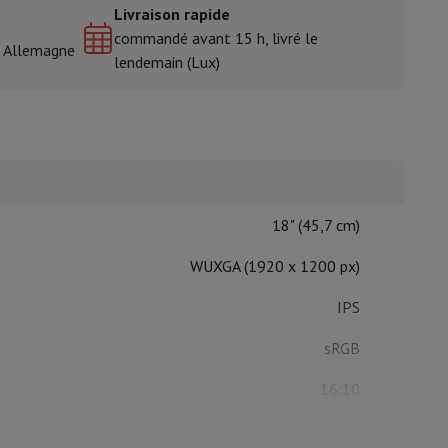
Livraison rapide
commandé avant 15 h, livré le
& Allemagne
lendemain (Lux)
isine et à épices
18" (45,7 cm)
WUXGA (1920 x 1200 px)
IPS
sRGB
16:10
144 Hz