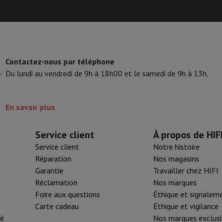
3.8 GHz
5.1 GHz
8
Contactez-nous par téléphone
16
-
Du lundi au vendredi de 9h à 18h00 et le samedi de 9h à 13h.
24 Mo
En savoir plus
16 TOPS
Service client
À propos de HIF
Service client
Notre histoire
Réparation
Nos magasins
Garantie
Travailler chez HIFI
Réclamation
Nos marques
Foire aux questions
Éthique et signalem
Carte cadeau
Éthique et vigilance
té
Nos marques exclusi