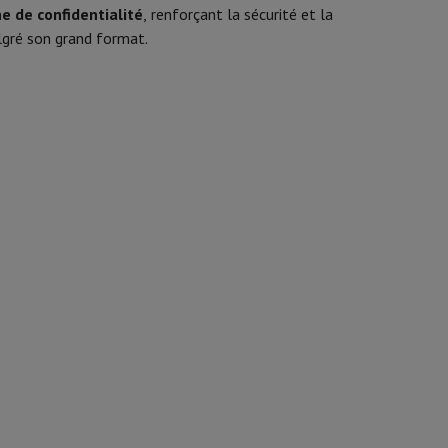
e de confidentialité
, renforçant la sécurité et la
5.3
lgré son grand format.
is de souris
Hubs
Autres
32 Go (2 x 16)
DDR5
oise Cancelling
Écouteurs de Sport
Casques et écouteurs bluetoot
41050224
ASUS
4711636322171
M1807HA-S8096W