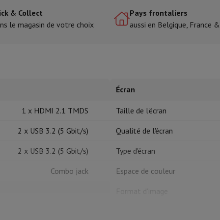
ick & Collect
Pays frontaliers
ns le magasin de votre choix
aussi en Belgique, France 
tres de cuisson
cher & Couper
Cuillères de cuisine
Mélanger & Mesurer
Moulins de cu
Écran
1 x HDMI 2.1 TMDS
Taille de l'écran
à dents
2 x USB 3.2 (5 Gbit/s)
Qualité de l'écran
 soufflante
Dyson Airwrap
Dyson Corrale
Dyson Supersonic
2 x USB 3.2 (5 Gbit/s)
Type d'écran
ondeuse à barbe
Tondeuse nez-oreilles
Têtes de rasage
Combo jack
Espace de couleur
épaules
Massage de corps
Format d’image
Thermomètre
Couverture chauffante
Taux de rafraîchissement
AZERTY BE