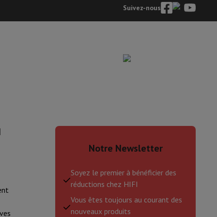
Suivez-nous
I
Notre Newsletter
Soyez le premier à bénéficier des
réductions chez HIFI
ent
Vous êtes toujours au courant des
nouveaux produits
ves