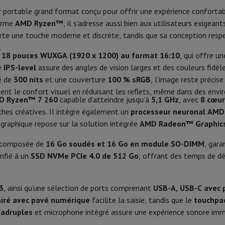
Phone Air
Smartphones Samsung
Samsung Galaxy S25
Samsung Galax
 portable grand format conçu pour offrir une expérience confortab
Luminosité
mérique, Touches éclairées
one reconditionnés
Samsung reconditionnés
forme
AMD Ryzen™
, il s’adresse aussi bien aux utilisateurs exigea
xy Watch
Garmin
Activity Tracker
Webcam
Blanc
te une touche moderne et discrète, tandis que sa conception res
le
Protection d'écran iPhone
Protection d'écran Samsung
.
 Apple
Résolution Webcam
Reconnaissance faciale
 18 pouces WUXGA (1920 x 1200) au format 16:10
, qui offre u
ivers
Kit mains libre
le
IPS-level
assure des angles de vision larges et des couleurs fidèl
Logiciel
té de
300 nits
et une couverture
100 % sRGB
, l’image reste précis
nt le confort visuel en réduisant les reflets, même dans des env
OS
Air Cooling
t
D Ryzen™ 7 260
capable d’atteindre jusqu’à
5,1 GHz
, avec
8 cœur
ar Coyote
Navigation Vélo
âches créatives. Il intègre également un
processeur neuronal AM
Version OS
ie graphique repose sur la solution intégrée
AMD Radeon™ Graphic
Version d’essai Office 365
Lithium-Ion
 composée de
16 Go soudés et 16 Go en module SO-DIMM
, gara
rtable
Ordinateur 2-en-1
Ordinateur Portable Gaming
Apple MacBoo
onfié à un
SSD NVMe PCIe 4.0 de 512 Go
, offrant des temps de dé
Réseau
en-Un
Apple iMac
PC Gamer
70 Wh
amer
PC RTX 50 Series
Ecran gaming
Souris gaming
Chaises gaming
Ta
Wifi
65 W
alaxy Tab
Tablettes reconditionnées
3
, ainsi qu’une sélection de ports comprenant
USB-A, USB-C avec p
s jet d'encre
Imprimantes laser
Epson EcoTank
Imprimantes photo 
lairé avec pavé numérique
facilite la saisie, tandis que le
Standard Wifi
touchpad
uadruples
et microphone intégré assure une expérience sonore imm
cam
Enceintes PC
Bluetooth