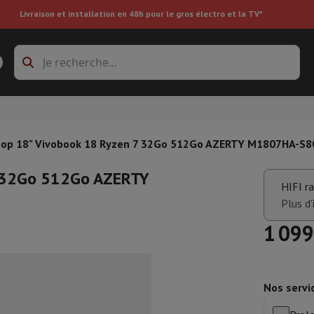
Livraison et installation en 48h pour le gros électro et la TV*
s à laver
Cadres de superposition et socles
boxes
Réfrigérateur encastrable
op 18" Vivobook 18 Ryzen 7 32Go 512Go AZERTY M1807HA-S
7 32Go 512Go AZERTY
HIFI r
re
Plus d'
1 099
ai
Aspirateur à main
Aspirateur robot
Aspirateur multifonctions
Aspir
 tondeuse
Nettoyeur à vapeur
Nettoyeur de sols & tapis
Produits d
epasseuse
Planche à repasser
Accessoires
Nos servi
ircooler
Humidificateur
Déshumidificateur
Chauffage d'appoint
Traite