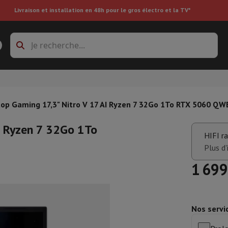
Livraison et installation en 48h pour le gros électro et la TV*
s à laver
Cadres de superposition et socles
boxes
Réfrigérateur encastrable
op Gaming 17,3" Nitro V 17 AI Ryzen 7 32Go 1To RTX 5060 Q
I Ryzen 7 32Go 1To
HIFI r
re
Plus d'
1 699
ai
Aspirateur à main
Aspirateur robot
Aspirateur multifonctions
Aspir
 tondeuse
Nettoyeur à vapeur
Nettoyeur de sols & tapis
Produits d
epasseuse
Planche à repasser
Accessoires
Nos servi
ircooler
Humidificateur
Déshumidificateur
Chauffage d'appoint
Traite