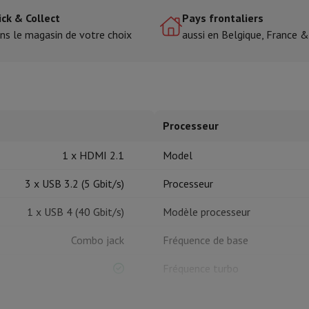
ick & Collect
Pays frontaliers
ns le magasin de votre choix
aussi en Belgique, France 
tres de cuisson
cher & Couper
Cuillères de cuisine
Mélanger & Mesurer
Moulins de cu
Processeur
1 x HDMI 2.1
Model
à dents
3 x USB 3.2 (5 Gbit/s)
Processeur
 soufflante
Dyson Airwrap
Dyson Corrale
Dyson Supersonic
1 x USB 4 (40 Gbit/s)
Modèle processeur
ondeuse à barbe
Tondeuse nez-oreilles
Têtes de rasage
Combo jack
Fréquence de base
épaules
Massage de corps
Fréquence turbo
Thermomètre
Couverture chauffante
Micro SD
Cores