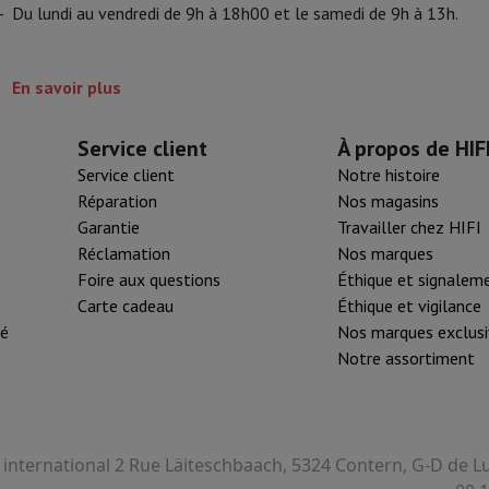
-
Du lundi au vendredi de 9h à 18h00 et le samedi de 9h à 13h.
En savoir plus
Service client
À propos de HIF
Service client
Notre histoire
Réparation
Nos magasins
Garantie
Travailler chez HIFI
Réclamation
Nos marques
Foire aux questions
Éthique et signalem
Carte cadeau
Éthique et vigilance
té
Nos marques exclusi
Notre assortiment
I international 2 Rue Läiteschbaach, 5324 Contern, G-D de