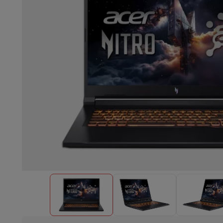
Lave-vaisselle encastrable
Lave-vaisselle full intégré
Lave-v
Refroidir et congéler
Combi frigo-congélateur encastrable
Co
Fours
Four multifonctionnel encastrable
Four à vapeur
Four 
Tables de cuisson
Toutes les plaques de cuisson
Table de cuis
Hottes
Toutes les hottes
Hotte décorative
Hotte sous-encas
Micro-ondes encastrable
Micro-ondes encastrable
Micro-onde
Lave-linges encastrables
Lave-linge encastrable
Autres appareils encastrables
Machine à café & espresso enc
Cuisine & Art de la table
Robot de cuisine & mixeur
Mixeur
Soupmaker
Blender
Robot de
Petit déjeuner
Machine à pain
Grille-pain
Juicers
Cuit oeufs
Yaou
Snacks
Friteuse
Airfryer
Machine à croque-monsieur
Gaufrier
Ac
Desserts
Chocolatière
Sorbetière & glacière
Crêpière
Jardin d'intérieur
Click & Grow
Plantes aromatiques & accesso
Café & thé
Machine à café
Machine à expresso
Machine à exp
Boisson
Machine à boisson pétillante
Tireuse à bière
Carafe fi
Appareils de cuisine
Déshydrateurs
Machine à pâtes
Mijoteuse
Fun cooking
Barbecues
Appareils Gourmet
Raclette
Fondue
Pl
À Table
Art de la table
Décoration de table