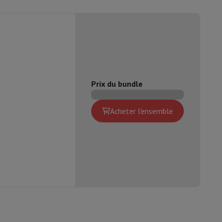
1000:1
is de souris
Hubs
Autres
Avant
HD (720p)
Prix du bundle
oise Cancelling
Écouteurs de Sport
Casques et écouteurs bluetoot
Windows
Acheter l'ensemble
Windows 11 Home
Wifi 6E