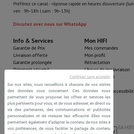
Préférez ce canal - réponse rapide en heures d'ouverture (lun
ven : 9h-18h | sam : 9h-13h)
Discutez avec nous sur WhatsApp
Info & Services
Mon HIFI
Garantie de Prix
Mes commandes
Livraison offerte
Mon profil
Garantie prolongée
Rétractation
Paiement sécurisé
L'heure de ma livraison
HIFI B2B
Pièce détachée
Continuer sans accepter
Mastercard™ HIFI international
Nouveautés
Sur nos sites, nous recueillons à chacune de vos visites
Rachat HIFI
Déclaration d'accessibili
des données vous concernant. Ces données nous
permettent de vous proposer les offres et services les
plus pertinents pour vous, et de vous adresser, en direct ou
via des partenaires, des communications et publicités
personnalisées et de mesurer leur efficacité. Elles nous
permettent également d’adapter le contenu de nos sites à
SA HIF
vos préférences, de vous faciliter le partage de contenu