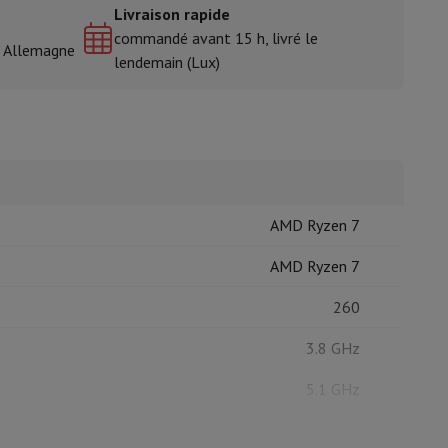
Livraison rapide
commandé avant 15 h, livré le
& Allemagne
lendemain (Lux)
isine et à épices
AMD Ryzen 7
AMD Ryzen 7
260
3.8 GHz
5.1 GHz
8