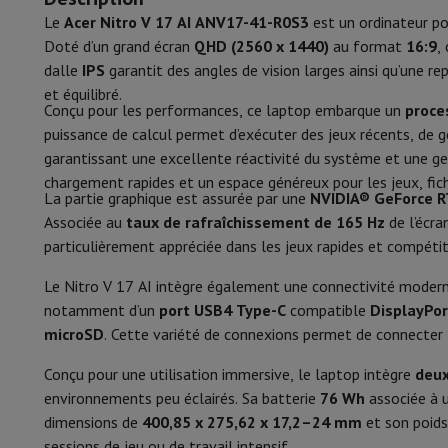
Smartphones
Tous les smartphones
Apple iPhone
iPhone 17
i
Le
Acer Nitro V 17 AI ANV17-41-R0S3
est un ordinateur p
Ethernet (RJ-45)
Smartphones reconditionnés
Smartphones reconditionnés
iPh
Doté d’un grand écran
QHD (2560 x 1440)
au format
16:9
,
Montres connectées
Smartwatch
Apple Watch
Samsung Gala
Commande
dalle
IPS
garantit des angles de vision larges ainsi qu’une r
Protection
Housse iPhone
Housse Samsung
Housse Universel
et équilibré.
Recharger
Powerbank
Chargeur
Chargeurs de voiture
Chargeurs
Disposition clavier
Conçu pour les performances, ce laptop embarque un
proce
Accessoires Téléphonie
Carte Mémoire
Câble
Support Voiture
D
puissance de calcul permet d’exécuter des jeux récents, de gé
Terminaux de paiement
SumUp
Clavier
Zone nu
garantissant une excellente réactivité du système et une ge
GSM
Tous les GSM
GSM Emporia
GSM Nokia
chargement rapides et un espace généreux pour les jeux, fichi
Éclairage clavier
Téléphonie fixe
Tous les Téléphones Fixes
Téléphones Gigase
La partie graphique est assurée par une
NVIDIA® GeForce 
Système de navigation
Navigation Voiture
Avertisseur de rad
Associée au
taux de rafraîchissement de 165 Hz
de l’écra
Refroidissement
Divers
Talkie Walkie
Imprimantes photo mobiles
particulièrement appréciée dans les jeux rapides et compétit
Ordinateur & Tablette
Type de refroidissement
Le Nitro V 17 AI intègre également une connectivité moder
Ordinateur Portable
Ordinateur Portable
Ordinateur ultra-po
notamment d’un
port USB4 Type-C
compatible
DisplayPor
Ordinateur de Bureau
Ordinateur de Bureau
Ordinateur Tout-
Énergie
microSD
. Cette variété de connexions permet de connecter 
PC Gaming
L'Espace Gaming
Ordinateur Portable Gaming
PC G
Type de batterie
Tablette & E-Reader
Tablette
E-Reader
Apple iPad
Samsung G
Conçu pour une utilisation immersive, le laptop intègre
deux
Imprimante & Scanner
Imprimantes
HP Instant Ink
Imprimante
environnements peu éclairés. Sa batterie
76 Wh
associée à 
Capacité de la batterie
Réseau
FRITZ!
Caméras de surveillance
dimensions de
400,85 x 275,62 x 17,2–24 mm
et son poids
Périphérique
Écran PC
Clavier
Souris
Casques PC
Projecteur
Web
Alimentation
sessions de jeu ou de travail intensif.