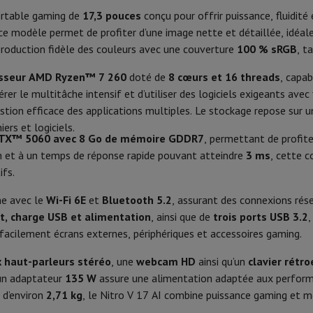
Phone Air
Smartphones Samsung
Samsung Galaxy S25
Samsung Galax
ortable gaming de
17,3 pouces
conçu pour offrir puissance, fluidit
Threads
one reconditionnés
Samsung reconditionnés
 ce modèle permet de profiter d’une image nette et détaillée, idéale
xy Watch
Garmin
Activity Tracker
Cache
eproduction fidèle des couleurs avec une couverture
100 % sRGB
, t
le
Protection d'écran iPhone
Protection d'écran Samsung
 Apple
AI Engine
QWERTZ SF
sseur AMD Ryzen™ 7 260
doté de
8 cœurs et 16 threads
, capab
ivers
Kit mains libre
rer le multitâche intensif et d’utiliser des logiciels exigeants avec
Écran
mérique, Touches éclairées
stion efficace des applications multiples. Le stockage repose sur 
ers et logiciels.
Orange
Taille de l'écran
t
RTX™ 5060 avec 8 Go de mémoire GDDR7
, permettant de profite
ar Coyote
Navigation Vélo
n et à un temps de réponse rapide pouvant atteindre
3 ms
, cette c
Qualité de l'écran
ifs.
Type d'écran
Air Cooling
ne avec le
Wi-Fi 6E
et
Bluetooth 5.2
, assurant des connexions rése
rtable
Ordinateur 2-en-1
Ordinateur Portable Gaming
Apple MacBoo
t, charge USB et alimentation
, ainsi que de
trois ports USB 3.2
,
Format d’image
en-Un
Apple iMac
PC Gamer
facilement écrans externes, périphériques et accessoires gaming.
amer
PC RTX 50 Series
Ecran gaming
Souris gaming
Chaises gaming
Ta
Temps de réponse
Lithium-Ion
alaxy Tab
Tablettes reconditionnées
 haut-parleurs stéréo
, une
webcam HD
ainsi qu’un
clavier rétr
s jet d'encre
Imprimantes laser
Epson EcoTank
Imprimantes photo 
Taux de rafraîchissement
un adaptateur
135 W
assure une alimentation adaptée aux perform
76 Wh
 d’environ
2,71 kg
, le Nitro V 17 AI combine puissance gaming et m
cam
Enceintes PC
Luminosité
135 W