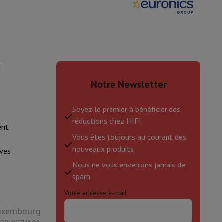
I
Notre Newsletter
Soyez le premier à bénéficier des
réductions chez HIFI
ent
Vous êtes toujours au courant des
nouveaux produits
ves
Nous ne vous enverrons jamais de
spam
Votre adresse e-mail
 Luxembourg