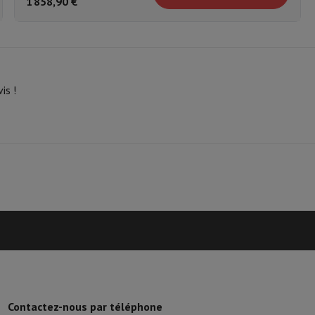
1 858,90 €
ANV17-
NVMe (M.2)
41-R0S3
is !
Contactez-nous par téléphone