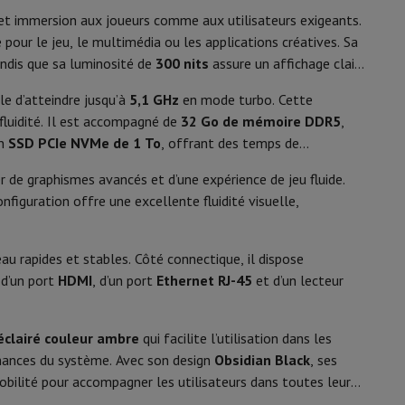
y Flip7 & Fold7
é et immersion aux joueurs comme aux utilisateurs exigeants.
16
 pour le jeu, le multimédia ou les applications créatives. Sa
16 Mo
andis que sa luminosité de
300 nits
assure un affichage clair
le d’atteindre jusqu’à
5,1 GHz
en mode turbo. Cette
 fluidité. Il est accompagné de
32 Go de mémoire DDR5
,
un
SSD PCIe NVMe de 1 To
, offrant des temps de
17,3" (43,9 cm)
r de graphismes avancés et d’une expérience de jeu fluide.
onfiguration offre une excellente fluidité visuelle,
QHD (2560 x 1440 px)
IPS
au rapides et stables. Côté connectique, il dispose
k
Apple MacBook Pro
Apple MacBook Air
Laptops reconditionnés
 d’un port
HDMI
, d’un port
Ethernet RJ-45
et d’un lecteur
16:9
pis de souris gaming
5 ms
oéclairé couleur ambre
qui facilite l’utilisation dans les
mobiles
Papier Photo & Imprimante
Cartouche d'encre & Toner
165 Hz
ances du système. Avec son design
Obsidian Black
, ses
obilité pour accompagner les utilisateurs dans toutes leurs
300 nits