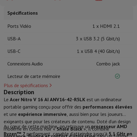
Accessoires de cuisine
Maniques et gants de cuisine
Thermomètres 
Ustensiles de cuisine
Couteaux de cuisine
Râper & Éplucher
Hacher
Spécifications
Ustensiles de pâtisserie
Moules
Art de la table
Couverts
Verres
Service
Ports Vidéo
1 x HDMI 2.1
Accessoires boissons
Café & Thé
Vin
Carafes & Gobelets
USB-A
3 x USB 3.2 (5 Gbit/s)
Décoration de table
Set de table
Conserver & Ranger
Boîtes à pain
Poubelle
USB-C
1 x USB 4 (40 Gbit/s)
Soins & Santé
Brosse à dents
Brosse à dents électrique
Accessoires brosse à den
Connexions Audio
Combo jack
Soins des cheveux
Lisseur
Sèche-Cheveux
Fer à boucler
Brosse souf
Lecteur de carte mémoire
Beauté
Soin du Visage
Miroir
Accessoires Beauty
Rasage
Tondeuse à Cheveux
Rasoir électrique
Bodygrooming
Tonde
Plus de spécifications
Description
Épilation
Ladyshave
Épilateur
Épilateur à lumière pulsée
Massage
Massage des pieds
Massage du dos
Massage cou et épau
Le
Acer Nitro V 16 AI ANV16-42-R5LK
est un ordinateur
Wellness
Pèse-personne
Tensiomètre
Stimulateur circulatoire
Ther
portable gaming conçu pour offrir des
performances élevées
Téléphonie & Navigation
et une
expérience immersive
, aussi bien pour les joueurs
Smartphones
Tous les smartphones
Apple iPhone
iPhone 17
iPhone
exigeants que pour les créateurs de contenu. Doté d’un design
Au cœur de cette machine, on retrouve un
processeur AMD
Smartphones reconditionnés
Smartphones reconditionnés
iPhone 
moderne en coloris noir «
Shale Black
», il combine
Ryzen™ 7
performant, capable d’atteindre jusqu’à
5,1 GHz en
Montres connectées
Smartwatch
Apple Watch
Samsung Galaxy Wa
puissance, fluidité et confort d’utilisation
dans un format