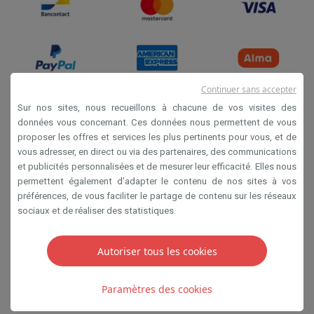
Continuer sans accepter
Sur nos sites, nous recueillons à chacune de vos visites des
données vous concernant. Ces données nous permettent de vous
Conditions de vente
proposer les offres et services les plus pertinents pour vous, et de
Privacy
vous adresser, en direct ou via des partenaires, des communications
et publicités personnalisées et de mesurer leur efficacité. Elles nous
Disclaimer
permettent également d’adapter le contenu de nos sites à vos
Cookies
préférences, de vous faciliter le partage de contenu sur les réseaux
sociaux et de réaliser des statistiques.
SA HIFI international 2 Rue Läiteschbaach, 5324
Contern, G-D de Luxembourg - 00 128 297/101
Autoriser tous les cookies
TVA LU 190.388.17
Paramètres des cookies
Copyright 2026