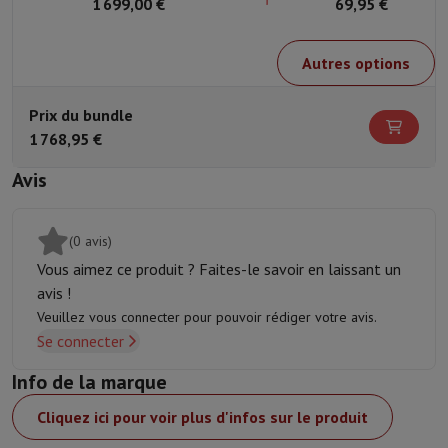
32Go 1To RTX 5070
1 699,00 €
ergonomique
69,95 €
QWERTZ ANV16-42-
verticale
R5LK + Wireless
Lift - Noir
Autres options
controller
Prix du bundle
1 768,95 €
Avis
(0 avis)
Vous aimez ce produit ? Faites-le savoir en laissant un
avis !
Veuillez vous connecter pour pouvoir rédiger votre avis.
Se connecter
Info de la marque
Cliquez ici pour voir plus d'infos sur le produit