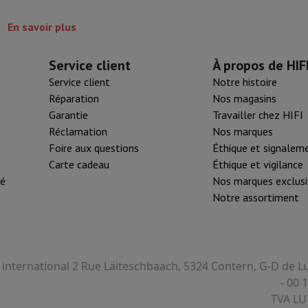
155 °
tifs & Tripods
Cadre photo digital et album
En savoir plus
s de surveillance
Station Météo
Service client
À propos de HIF
xy Watch
Garmin
Activity Tracker
Service client
Notre histoire
lectrique
Vélo électrique
Réparation
Nos magasins
Garantie
Travailler chez HIFI
ntrôleur
Jeux
Chaises gaming
Réclamation
Nos marques
Foire aux questions
Éthique et signalem
s de courant
Prises de voyage
Énergie Solaire
Carte cadeau
Éthique et vigilance
té
Nos marques exclusi
Notre assortiment
ayer en toute sécurité
 gros électro
Installation encastrable
Installation TV
B2B
Carte cad
e de livraison
rd HIFI international?
Quand ma commande sera-t-elle livrée?
C'est
I international 2 Rue Läiteschbaach, 5324 Contern, G-D de
- 00 
TVA LU