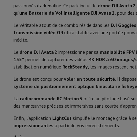
Smartphones
Tous les smartphones
Apple iPhone
iPhone 17
i
passionnés d’adrénaline. Ce pack inclut le
drone DJI Avata 2
Smartphones reconditionnés
Smartphones reconditionnés
iPh
Hauteur
qu’
une Batterie de Vol Intelligente DJI Avata 2
, pour des 
Montres connectées
Smartwatch
Apple Watch
Samsung Gala
Protection
Housse iPhone
Housse Samsung
Housse Universel
Poids
Le véritable atout de ce combo réside dans les
DJI Goggles
Recharger
Powerbank
Chargeur
Chargeurs de voiture
Chargeurs
transmission vidéo O4
ultra stable avec une portée pouva
Matériel
Accessoires Téléphonie
Carte Mémoire
Câble
Support Voiture
D
inédite.
Terminaux de paiement
SumUp
Couleur
Le
drone DJI Avata 2
impressionne par sa
maniabilité FPV 
GSM
Tous les GSM
GSM Emporia
GSM Nokia
155°
permet de capturer des vidéos
4K HDR à 60 images/
Téléphonie fixe
Tous les Téléphones Fixes
Téléphones Gigase
Voler
stabilisation numérique
RockSteady
, les images restent ne
Système de navigation
Navigation Voiture
Avertisseur de rad
Divers
Talkie Walkie
Imprimantes photo mobiles
Vitesse ascensionnelle max.
Le drone est conçu pour
voler en toute sécurité
. Il dispos
Ordinateur & Tablette
système de positionnement optique binoculaire fishey
Vitesse de descente max.
Ordinateur Portable
Ordinateur Portable
Ordinateur ultra-po
Ordinateur de Bureau
Ordinateur de Bureau
Ordinateur Tout-
La
radiocommande RC Motion 3
offre un pilotage basé su
Vitesse max.
PC Gaming
L'Espace Gaming
Ordinateur Portable Gaming
PC G
des manœuvres précises et immersives sans courbe d’appren
Tablette & E-Reader
Tablette
E-Reader
Apple iPad
Samsung G
GPS
Enfin, l’application
LightCut
simplifie le montage grâce à s
Imprimante & Scanner
Imprimantes
HP Instant Ink
Imprimante
impressionnantes
à partir de vos enregistrements.
Réseau
FRITZ!
Caméras de surveillance
GPS
Périphérique
Écran PC
Clavier
Souris
Casques PC
Projecteur
Web