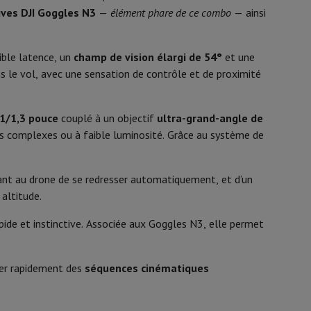
y Flip7 & Fold7
ives DJI Goggles N3
—
élément phare de ce combo
— ainsi
ible latence, un
champ de vision élargi de 54°
et une
2.400~2.483 GHz, 2.4 GHz
ns le vol, avec une sensation de contrôle et de proximité
2600 mAh
5 V
1/1,3 pouce
couplé à un objectif
ultra-grand-angle de
s complexes ou à faible luminosité. Grâce au système de
Radiocommande
t au drone de se redresser automatiquement, et d’un
altitude.
k
Apple MacBook Pro
Apple MacBook Air
Laptops reconditionnés
apide et instinctive. Associée aux Goggles N3, elle permet
DJI Fly
pis de souris gaming
iOS / Android
éer rapidement des
séquences cinématiques
mobiles
Papier Photo & Imprimante
Cartouche d'encre & Toner