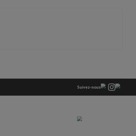
2150 mAh
is de souris
Hubs
Autres
45 min
23 min
oise Cancelling
Écouteurs de Sport
Casques et écouteurs bluetoot
43001377
DJI
Suivez-nous
6937224115712
Drone DJI Avata 2 Fly More Combo (1
Batterie)