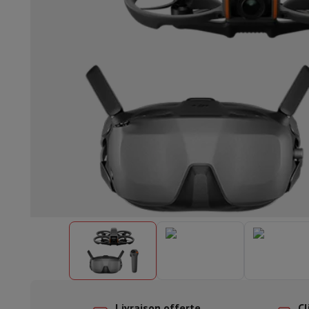
Lave-vaisselle encastrable
Lave-vaisselle full intégré
Lave-v
Refroidir et congéler
Combi frigo-congélateur encastrable
Co
Fours
Four multifonctionnel encastrable
Four à vapeur
Four 
Tables de cuisson
Toutes les plaques de cuisson
Table de cuis
Hottes
Toutes les hottes
Hotte décorative
Hotte sous-encas
Micro-ondes encastrable
Micro-ondes encastrable
Micro-onde
Lave-linges encastrables
Lave-linge encastrable
Autres appareils encastrables
Machine à café & espresso enc
Cuisine & Art de la table
Robot de cuisine & mixeur
Mixeur
Soupmaker
Blender
Robot de
Petit déjeuner
Machine à pain
Grille-pain
Juicers
Cuit oeufs
Yaou
Snacks
Friteuse
Airfryer
Machine à croque-monsieur
Gaufrier
Ac
Desserts
Chocolatière
Sorbetière & glacière
Crêpière
Jardin d'intérieur
Click & Grow
Plantes aromatiques & accesso
Café & thé
Machine à café
Machine à expresso
Machine à exp
Boisson
Machine à boisson pétillante
Tireuse à bière
Carafe fi
Appareils de cuisine
Déshydrateurs
Machine à pâtes
Mijoteuse
Fun cooking
Barbecues
Appareils Gourmet
Raclette
Fondue
Pl
À Table
Art de la table
Décoration de table
Livraison offerte
Cl