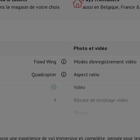
ns le magasin de votre choix
aussi en Belgique, France 
tres de cuisson
cher & Couper
Cuillères de cuisine
Mélanger & Mesurer
Moulins de cu
Photo et vidéo
Fixed Wing
Modes d'enregistrement vidéo
Quadcopter
Aspect ratio
à dents
Vidéo
 soufflante
Dyson Airwrap
Dyson Corrale
Dyson Supersonic
4
Bitrate de stockage vidéo
ondeuse à barbe
Tondeuse nez-oreilles
Têtes de rasage
Photo
épaules
Massage de corps
Mémoire
Thermomètre
Couverture chauffante
185 mm
ose une expérience de vol immersive et complète, pensée pour les
212 mm
Carte mémoire