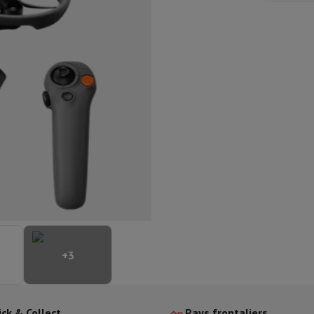
aisselle semi-intégrable
Lave-vaisselle 45 cm
ngélateur encastrable
Cave à vin encastrable
Réfrigérateur encastra
XL (90cm)
son à induction
Table de cuisson vitrocéramique
Table de cuisson mod
trable
Hotte télescopique
Hotte îlot
Hotte groupe aspirant
Hotte p
s combiné encastrable
astrable
Tiroir chauffant
 cuisine
Hachoir
KitchenAid
Smeg
Robot multifonctions
rtière
cessoires snacks
ires
resso De'Longhi
Machine à capsules & dosettes
Nespresso
Dolce Gu
+
3
ltrante
Cuiseur vapeur
Trancheuse
Balance de cuisine
Ensacheur sous-vide
Co
ancha
Grillade
Wok électrique
ick & Collect
Pays frontaliers