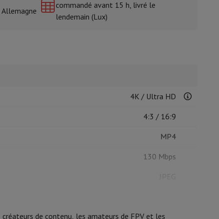
commandé avant 15 h, livré le
& Allemagne
lendemain (Lux)
isine et à épices
4K / Ultra HD
4:3 / 16:9
MP4
130 Mbps
JPEG
 créateurs de contenu, les amateurs de FPV et les
microSD