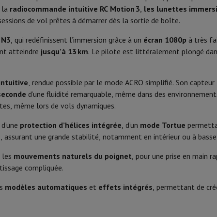
Phone Air
Smartphones Samsung
Samsung Galaxy S25
Samsung Galax
, la
radiocommande intuitive RC Motion 3
,
les lunettes immers
one reconditionnés
Samsung reconditionnés
64 mm
Radiocommande
sessions de vol prêtes à démarrer dès la sortie de boîte.
xy Watch
Garmin
Activity Tracker
le
Protection d'écran iPhone
Protection d'écran Samsung
377 gr
 N3
, qui redéfinissent l’immersion grâce à un
écran 1080p
à très fa
Fréquence
 Apple
nt atteindre
jusqu’à 13 km
. Le pilote est littéralement plongé da
Plastique
ivers
Kit mains libre
Capacité batterie
Gris
Voltage
intuitive
, rendue possible par le mode ACRO simplifié. Son capteur
seconde
d’une fluidité remarquable, même dans des environnement
t
Radiocommande
ttes, même lors de vols dynamiques.
ar Coyote
Navigation Vélo
32.4 km/h
Application
e d’une
protection d’hélices intégrée
, d’un
mode Tortue
permettan
e
, assurant une grande stabilité, notamment en intérieur ou à basse 
32.4 km/h
App
rtable
Ordinateur 2-en-1
Ordinateur Portable Gaming
Apple MacBoo
en-Un
Apple iMac
PC Gamer
r les
mouvements naturels du poignet
, pour une prise en main r
97.2 km/h
Nom app
amer
PC RTX 50 Series
Ecran gaming
Souris gaming
Chaises gaming
Ta
tissage compliquée.
alaxy Tab
Tablettes reconditionnées
Compatible avec
es
modèles automatiques
et
effets intégrés
, permettant de cr
s jet d'encre
Imprimantes laser
Epson EcoTank
Imprimantes photo 
Batterie
cam
Enceintes PC