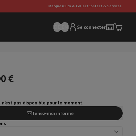
Marques
Click & Collect
Contact & Services
DE
EN
Se connecter
00 €
t n’est pas disponible pour le moment.
ateurs Dyson
Accessoires
Nettoyeur de sol
'entretien
Poubelle
Tenez-moi informé
ons
ment de l'air