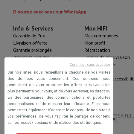
Angle de vision
Accessoires
Carte Mémoire
Câbles
Accessoires Action Cam
Sta
Discutez avec nous sur WhatsApp
Sacs de Protection & Transport
Pour Appareils Photo
Gimbal
Sport, Gaming & Domotique
Home & Domotica
Smart Home
Sécurité & Protection
Caméra
Info & Services
Mon HIFI
Montres connectées
Smartwatch
Apple Watch
Samsung Gala
Garantie de Prix
Mes commandes
Mobilité électrique
Toute la mobilité électrique
Trottinette é
Livraison offerte
Mon profil
Smart Toys
Casque de réalité virtuelle
Drone
Drones DJI
Garantie prolongée
Rétractation
Gaming Console
Consoles de Jeu
Consoles reconditionnées
Co
Paiement sécurisé
L'heure de ma livraison
Accessoires de Sport
Écouteurs de Sport
HIFI B2B
Pièce détachée
Continuer sans accepter
Batterie & Électricité
Batteries
Chargeur pour batteries
Prise
Mastercard™ HIFI international
Nouveautés
Sur nos sites, nous recueillons à chacune de vos visites
Info & Conseils
Rachat HIFI
Déclaration d'accessibili
des données vous concernant. Ces données nous
Pourquoi choisir HiFi
permettent de vous proposer les offres et services les
plus pertinents pour vous, et de vous adresser, en direct ou
Livraison offerte
10 points de vente
Satisfait ou remboursé
P
via des partenaires, des communications et publicités
Nos services
Livraison offerte
Retrait en magasin
Installation
personnalisées et de mesurer leur efficacité. Elles nous
Service client
Réparation de votre appareil
Vérifiez votre heur
permettent également d’adapter le contenu de nos sites à
Foire aux questions
Puis-je acheter à crédit avec la Masterca
SA HIF
vos préférences, de vous faciliter le partage de contenu
sur les réseaux sociaux et de réaliser des statistiques.