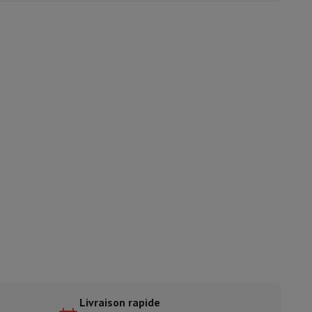
ble
ulaire
lan de travail
Accessoires hottes
sto
Senseo
Cafetières
Machine à thé
Bouilloire
uteau électrique
Livraison rapide