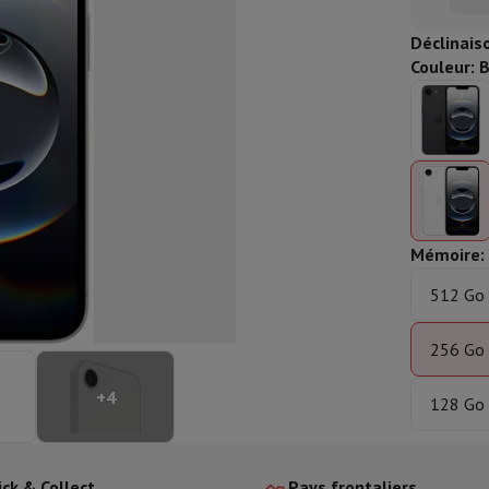
aisselle semi-intégrable
Lave-vaisselle 45 cm
ngélateur encastrable
Cave à vin encastrable
Réfrigérateur encastra
Déclinais
XL (90cm)
Couleur
:
B
son à induction
Table de cuisson vitrocéramique
Table de cuisson mod
trable
Hotte télescopique
Hotte îlot
Hotte groupe aspirant
Hotte p
s combiné encastrable
astrable
Tiroir chauffant
 cuisine
Hachoir
KitchenAid
Smeg
Robot multifonctions
Mémoire
:
rtière
512 Go
cessoires snacks
256 Go
ires
resso De'Longhi
Machine à capsules & dosettes
Nespresso
Dolce Gu
+
4
128 Go
ltrante
Cuiseur vapeur
Trancheuse
Balance de cuisine
Ensacheur sous-vide
Co
ancha
Grillade
Wok électrique
ick & Collect
Pays frontaliers