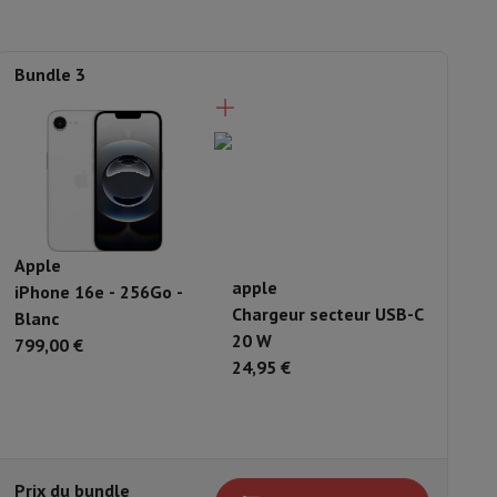
71.5 mm
146.7 mm
Bundle 3
B
7.8 mm
Aluminium
iPhone 16e
Apple
A
apple
iPhone 16e - 256Go -
i
Chargeur secteur USB-C
Blanc
-
20 W
USB C
799,00 €
B
7
24,95 €
eau
Développement photo
Numérisation vidéo
Big Collect
Tous les 
 quoi Ecotrel ?
51007137
Prix du bundle
P