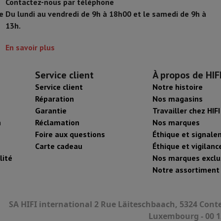
Contactez-nous par téléphone
e
Du lundi au vendredi de 9h à 18h00 et le samedi de 9h à
13h.
En savoir plus
Service client
À propos de HIF
Service client
Notre histoire
Réparation
Nos magasins
Garantie
Travailler chez HIFI
n
Réclamation
Nos marques
Foire aux questions
Éthique et signal
Carte cadeau
Éthique et vigilanc
lité
Nos marques exclu
Notre assortiment
SA HIFI international 2 Rue Läiteschbaach, 5324 Cont
Luxembourg - 00 1