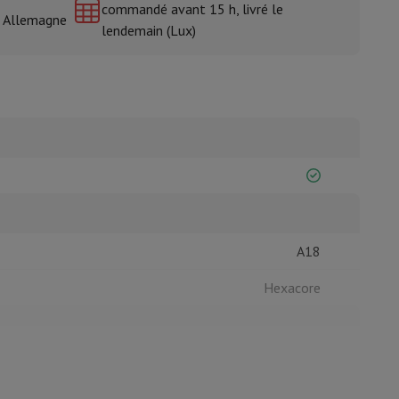
commandé avant 15 h, livré le
& Allemagne
lendemain (Lux)
isine et à épices
A18
Hexacore
iOS