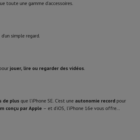
 que toute une gamme d’accessoires.
is de souris
Hubs
Autres
26 h
, d’un simple regard.
90 h
oise Cancelling
Écouteurs de Sport
Casques et écouteurs bluetoot
 pour
jouer, lire ou regarder des vidéos
.
30 min
20 W
s de plus
que l’iPhone SE. C’est une
autonomie record
pour
em conçu par Apple
– et d’iOS, l’iPhone 16e vous offre
Blanc
167 gr