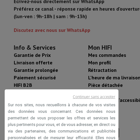
Écrivez-nous directement sur WhatsApp
Préférez ce canal - réponse rapide en heures d'ouvertur
(lun-ven : 9h-18h | sam : 9h-13h)
Discutez avec nous sur WhatsApp
Info & Services
Mon HIFI
Garantie de Prix
Mes commandes
Livraison offerte
Mon profil
Garantie prolongée
Rétractation
Paiement sécurisé
L'heure de ma livraiso
HIFI B2B
Pièce détachée
Mastercard™ HIFI
Nouveautés
Continuer sans accepter
international
Déclaration d'accessibi
Sur nos sites, nous recueillons à chacune de vos visites
Rachat HIFI
des données vous concernant. Ces données nous
permettent de vous proposer les offres et services les
plus pertinents pour vous, et de vous adresser, en direct ou
via des partenaires, des communications et publicités
personnalisées et de mesurer leur efficacité. Elles nous