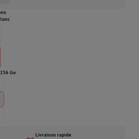
ble
ons
lanc
ulaire
lan de travail
Accessoires hottes
256 Go
sto
Senseo
Cafetières
Machine à thé
Bouilloire
uteau électrique
Livraison rapide