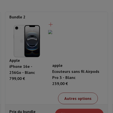
802,11 ax (Wi-fi 6)
Largeur (mm)
tifs & Tripods
Cadre photo digital et album
Hauteur (mm)
Bundle 2
s de surveillance
Station Météo
Profondeur (mm)
xy Watch
Garmin
Activity Tracker
lectrique
Vélo électrique
Matière Boîtier
Série
ntrôleur
Jeux
Chaises gaming
Dans la boîte
s de courant
Prises de voyage
Énergie Solaire
Apple
apple
iPhone 16e -
Câble USB
Ecouteurs sans fil Airpods
256Go - Blanc
Pro 3 - Blanc
ayer en toute sécurité
Type de câble
799,00 €
239,00 €
 gros électro
Installation encastrable
Installation TV
B2B
Carte cad
Manuel
e de livraison
rd HIFI international?
Quand ma commande sera-t-elle livrée?
C'est
Autres options
Produit information
Code HIFI
Prix du bundle