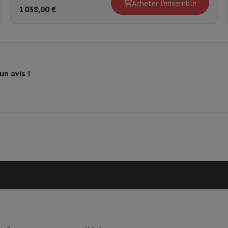
Acheter l'ensemble
1 038,00 €
Marque
EAN
Code du vendeur
un avis !