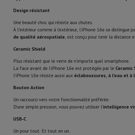
Smartphones
Tous les smartphones
Apple iPhone
iPhone 17
i
Smartphones reconditionnés
Smartphones reconditionnés
iPh
Design résistant
Always on-display
Montres connectées
Smartwatch
Apple Watch
Samsung Gala
Une beauté choc qui résiste aux chutes.
Protection
Housse iPhone
Housse Samsung
Housse Universel
Luminosité (nits)
À l’intérieur comme à l’extérieur, l’iPhone 16e se distingue p
Recharger
Powerbank
Chargeur
Chargeurs de voiture
Chargeurs
Mémoire
de qualité aérospatiale
, est conçu pour tenir la distance 
Accessoires Téléphonie
Carte Mémoire
Câble
Support Voiture
D
Terminaux de paiement
SumUp
Ceramic Shield
Mémoire (Go)
GSM
Tous les GSM
GSM Emporia
GSM Nokia
Téléphonie fixe
Tous les Téléphones Fixes
Téléphones Gigase
Plus résistant que le verre de n’importe quel smartphone.
Photo & Vidéo
Système de navigation
Navigation Voiture
Avertisseur de rad
La face avant de l’iPhone 16e est protégée par le
Ceramic 
Divers
Talkie Walkie
Imprimantes photo mobiles
Résolution caméra principale (MP)
l’iPhone 16e résiste aussi aux
éclaboussures, à l’eau et à 
Ordinateur & Tablette
Ouverture caméra prinicpale (F)
Bouton Action
Ordinateur Portable
Ordinateur Portable
Ordinateur ultra-po
Ordinateur de Bureau
Ordinateur de Bureau
Ordinateur Tout-
Type d’objectif caméra principale
Un raccourci vers votre fonctionnalité préférée.
PC Gaming
L'Espace Gaming
Ordinateur Portable Gaming
PC G
D’une simple pression, vous pouvez utiliser l’
intelligence vi
Tablette & E-Reader
Tablette
E-Reader
Apple iPad
Samsung G
Flash caméra principale
Imprimante & Scanner
Imprimantes
HP Instant Ink
Imprimante
USB‑C
Résolution Caméra Selfie (MP)
Réseau
FRITZ!
Caméras de surveillance
Un pour tout. Et tout en un.
Périphérique
Écran PC
Clavier
Souris
Casques PC
Projecteur
Web