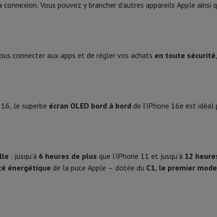
1,9
a connexion. Vous pouvez y brancher d’autres appareils Apple ainsi
Résistant aux Poussières
 Mémoire
Clé USB
Lecteur optique
4K Ultra HD
Batterie
Chargeur
Accessoires Apple
Stylo Stylus
Câbles
Écran de Projection
Tap
4K Ultra HD
Autonomie Vidéo (h)
V Philips
TV TCL
QLED TV
OLED TV
QNED TV
vous connecter aux apps et de régler vos achats
en toute sécurité
VD & Blu-ray
Projecteur
Autonomie Musique (h)
nte Bluetooth
Enceinte Party
Fast charging
irPods
Écouteurs
Casques
Ecouteurs sans fil
Casque Sans Fil
Casques N
 Bluetooth
iPod & Lecteurs MP3
 16, le superbe
écran OLED bord à bord
Temps de charge 50% (min)
de l’iPhone 16e est idéal
D
Radios
Réveil
2 x
Barre de Son
Supports Enceinte
Supports Projecteur
Charger sans fil
es TV
Dictaphone
Écran de Projection
Puissance charge filaire (W)
lle
: jusqu’à
6 heures de plus
que l’iPhone 11 et jusqu’à
12 heure
o hybride
Appareil Photo High Zoom
5G
Design
ité énergétique
de la puce Apple – dotée du
C1, le premier mod
y
oto instax
Couleur
5.3
Poids (g)