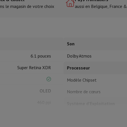
ns le magasin de votre choix
aussi en Belgique, France 
tres de cuisson
cher & Couper
Cuillères de cuisine
Mélanger & Mesurer
Moulins de cu
Son
6.1 pouces
Dolby Atmos
Super Retina XDR
Processeur
à dents
Modèle Chipset
 soufflante
Dyson Airwrap
Dyson Corrale
Dyson Supersonic
OLED
Nombre de cœurs
ondeuse à barbe
Tondeuse nez-oreilles
Têtes de rasage
460 ppi
Système d'Exploitation
épaules
Massage de corps
1170 x 2532 px
Thermomètre
Couverture chauffante
OS
Ceramic Shield