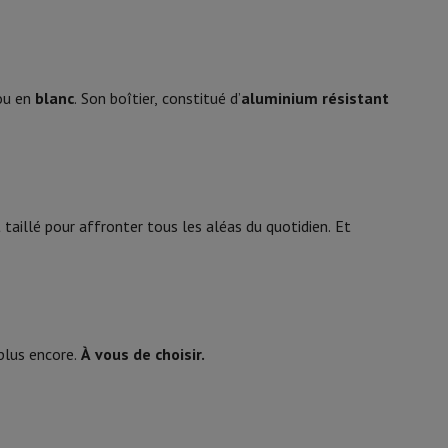
Siri
y Flip7 & Fold7
2025
Février
u en
blanc
. Son boîtier, constitué d’
aluminium résistant
eSIM
 taillé pour affronter tous les aléas du quotidien. Et
Nano SIM
k
Apple MacBook Pro
Apple MacBook Air
Laptops reconditionnés
pis de souris gaming
 plus encore.
À vous de choisir.
IP68
mobiles
Papier Photo & Imprimante
Cartouche d'encre & Toner