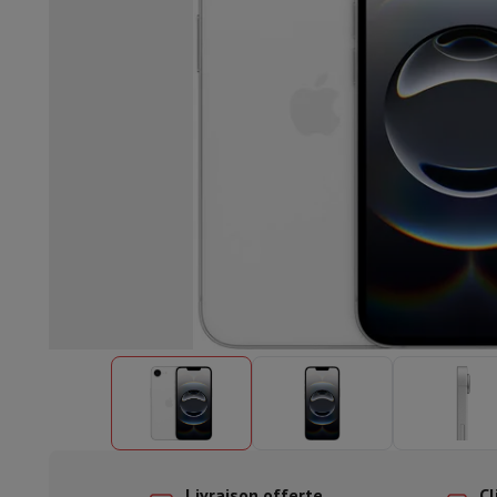
Lave-vaisselle encastrable
Lave-vaisselle full intégré
Lave-v
Refroidir et congéler
Combi frigo-congélateur encastrable
Co
Fours
Four multifonctionnel encastrable
Four à vapeur
Four 
Tables de cuisson
Toutes les plaques de cuisson
Table de cuis
Hottes
Toutes les hottes
Hotte décorative
Hotte sous-encas
Micro-ondes encastrable
Micro-ondes encastrable
Micro-onde
Lave-linges encastrables
Lave-linge encastrable
Autres appareils encastrables
Machine à café & espresso enc
Cuisine & Art de la table
Robot de cuisine & mixeur
Mixeur
Soupmaker
Blender
Robot de
Petit déjeuner
Machine à pain
Grille-pain
Juicers
Cuit oeufs
Yaou
Snacks
Friteuse
Airfryer
Machine à croque-monsieur
Gaufrier
Ac
Desserts
Chocolatière
Sorbetière & glacière
Crêpière
Jardin d'intérieur
Click & Grow
Plantes aromatiques & accesso
Café & thé
Machine à café
Machine à expresso
Machine à exp
Boisson
Machine à boisson pétillante
Tireuse à bière
Carafe fi
Appareils de cuisine
Déshydrateurs
Machine à pâtes
Mijoteuse
Fun cooking
Barbecues
Appareils Gourmet
Raclette
Fondue
Pl
À Table
Art de la table
Décoration de table
Livraison offerte
Cl