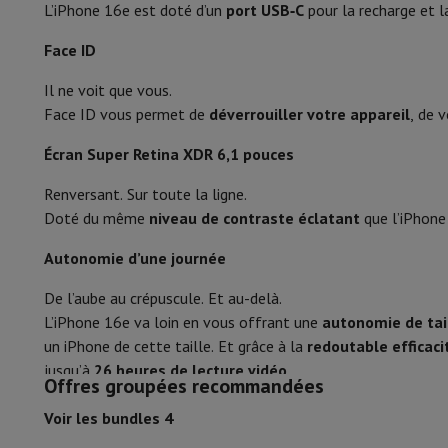
Ouverture caméra selfie (F)
L’iPhone 16e est doté d’un
port USB‑C
pour la recharge et l
Mémoire & Stockage
Disque dur
Solid State Drive (SSD)
Carte
Logiciel
Système d'exploitation (OS)
Autres
Qualité vidéo
Face ID
Accessoires
Housses, sacs & sacoches
Protections Tablettes
Télévision & Audio
Qualité vidéo caméra selfie
Il ne voit que vous.
Télévision
Toutes les télévisions
TV Samsung
TV LG
TV Sony
T
Face ID vous permet de
déverrouiller votre appareil
, de 
Autofocus
Appareils périphériques
Home Cinema
Barre de Son
Lecteur D
Écran Super Retina XDR 6,1 pouces
Enceintes
Enceintes sans fil
Enceinte Hi-Fi
Enceinte WiFi
Encei
Stabilisateur d’image optique
Casques & Écouteurs
Tous les écouteurs et casques
Apple A
Renversant. Sur toute la ligne.
En route
Lecteur DVD Portable
Lecteur CD Portable
Enceinte
Zoom Optique
Doté du même
niveau de contraste éclatant
que l’iPhone
Audio domestique
Chaîne Hifi
Amplificateur
Platine
Lecteur C
Zoom Optique (#)
Supports
Tous les Supports
Mobilier TV
Supports TV
Supports 
Autonomie d’une journée
Accessoires
Câbles audio & vidéo
Accessoires audio
Accessoir
Connectivité
De l’aube au crépuscule. Et au-delà.
Photo & Vidéo
L’iPhone 16e va loin en vous offrant une
autonomie de tai
Appareil photo numérique
Appareil photo reflex
Appareil phot
Réseau sans fil
un iPhone de cette taille. Et grâce à la
redoutable efficac
Marques Populaires
Appareil Photo Nikon
Appareil Photo Son
jusqu’à
26 heures de lecture vidéo
Appareils Photo Instantanés
Appareil Photo instax
Papier ph
Bluetooth
Offres groupées recommandées
GoPro
Cameras GoPro
Accessoires GoPro
Version Bluetooth
Voir les bundles 4
Vidéo
Action Cam
Caméscope
Accessoires pour Reflex
Objectif