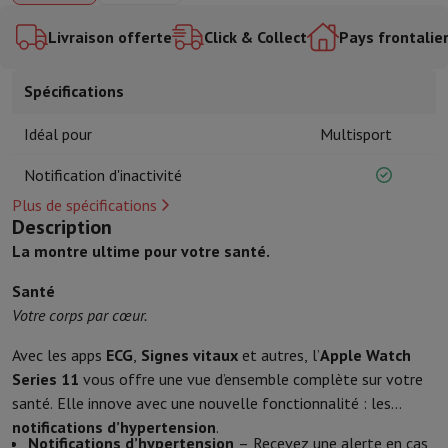
Accessoires de cuisine
Maniques et gants de cuisine
Thermomètres 
Ustensiles de cuisine
Couteaux de cuisine
Râper & Éplucher
Hacher
Livraison offerte
Click & Collect
Pays frontalie
Ustensiles de pâtisserie
Moules
Art de la table
Couverts
Verres
Service
Spécifications
Accessoires boissons
Café & Thé
Vin
Carafes & Gobelets
Décoration de table
Set de table
Idéal pour
Multisport
Conserver & Ranger
Boîtes à pain
Poubelle
Notification d'inactivité
Soins & Santé
Brosse à dents
Brosse à dents électrique
Accessoires brosse à den
Plus de spécifications
Description
Soins des cheveux
Lisseur
Sèche-Cheveux
Fer à boucler
Brosse souf
La montre ultime pour votre santé.
Beauté
Soin du Visage
Miroir
Accessoires Beauty
Rasage
Tondeuse à Cheveux
Rasoir électrique
Bodygrooming
Tonde
Santé
Épilation
Ladyshave
Épilateur
Épilateur à lumière pulsée
Votre corps par cœur.
Massage
Massage des pieds
Massage du dos
Massage cou et épau
Wellness
Pèse-personne
Tensiomètre
Stimulateur circulatoire
Ther
Avec les apps
ECG
,
Signes vitaux
et autres, l’
Apple Watch
Téléphonie & Navigation
Series 11
vous offre une vue d’ensemble complète sur votre
Smartphones
Tous les smartphones
Apple iPhone
iPhone 17
iPhone
santé. Elle innove avec une nouvelle fonctionnalité : les
Smartphones reconditionnés
Smartphones reconditionnés
iPhone 
notifications d’hypertension
.
Notifications d’hypertension
– Recevez une alerte en cas
Montres connectées
Smartwatch
Apple Watch
Samsung Galaxy Wa