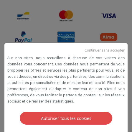
Continuer sans accepter
Sur nos sites, nous recueillons à chacune de vos visites des
données vous concernant. Ces données nous permettent de vous
Conditions de vente
proposer les offres et services les plus pertinents pour vous, et de
Privacy
vous adresser, en direct ou via des partenaires, des communications
et publicités personnalisées et de mesurer leur efficacité. Elles nous
Disclaimer
permettent également d’adapter le contenu de nos sites à vos
Cookies
préférences, de vous faciliter le partage de contenu sur les réseaux
sociaux et de réaliser des statistiques.
SA HIFI international 2 Rue Läiteschbaach, 5324
Contern, G-D de Luxembourg - 00 128 297/101
Autoriser tous les cookies
TVA LU 190.388.17