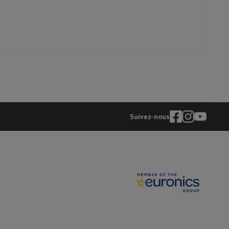
y Flip7 & Fold7
61001938
Sonorous
8699273444547
PR2000N
Suivez-nous
k
Apple MacBook Pro
Apple MacBook Air
Laptops reconditionnés
pis de souris gaming
mobiles
Papier Photo & Imprimante
Cartouche d'encre & Toner