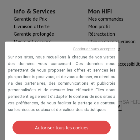
Mémoire & Stockage
Disque dur
Solid State Drive (SSD)
Carte
Info & Services
Mon HIFI
Logiciel
Système d'exploitation (OS)
Autres
Accessoires
Housses, sacs & sacoches
Protections Tablettes
Garantie de Prix
Mes commandes
Télévision & Audio
Livraison offerte
Mon profil
Télévision
Toutes les télévisions
TV Samsung
TV LG
TV Sony
T
Garantie prolongée
Rétractation
Appareils périphériques
Home Cinema
Barre de Son
Lecteur D
Paiement sécurisé
L'heure de ma livraison
Enceintes
Enceintes sans fil
Enceinte Hi-Fi
Enceinte WiFi
Encei
HIFI B2B
Pièce détachée
Continuer sans accepter
Casques & Écouteurs
Tous les écouteurs et casques
Apple A
Mastercard™ HIFI international
Nouveautés
Sur nos sites, nous recueillons à chacune de vos visites
En route
Lecteur DVD Portable
Lecteur CD Portable
Enceinte
Rachat HIFI
Déclaration d'accessibili
des données vous concernant. Ces données nous
permettent de vous proposer les offres et services les
Audio domestique
Chaîne Hifi
Amplificateur
Platine
Lecteur C
plus pertinents pour vous, et de vous adresser, en direct ou
Supports
Tous les Supports
Mobilier TV
Supports TV
Supports 
via des partenaires, des communications et publicités
Accessoires
Câbles audio & vidéo
Accessoires audio
Accessoir
personnalisées et de mesurer leur efficacité. Elles nous
Photo & Vidéo
permettent également d’adapter le contenu de nos sites à
Appareil photo numérique
Appareil photo reflex
Appareil phot
SA HIF
vos préférences, de vous faciliter le partage de contenu
Marques Populaires
Appareil Photo Nikon
Appareil Photo Son
sur les réseaux sociaux et de réaliser des statistiques.
Appareils Photo Instantanés
Appareil Photo instax
Papier ph
GoPro
Cameras GoPro
Accessoires GoPro
Autoriser tous les cookies
Conditions de vente
Privacy
Disclaimer
Cookies
Vidéo
Action Cam
Caméscope
Accessoires pour Reflex
Objectif