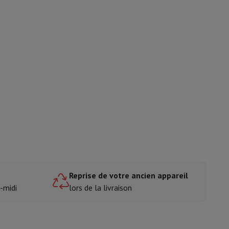
ble
ulaire
lan de travail
Accessoires hottes
e
Reprise de votre ancien appareil
sto
Senseo
Cafetières
Machine à thé
Bouilloire
-midi
lors de la livraison
uteau électrique