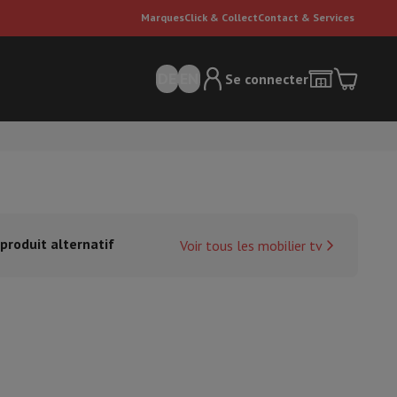
Marques
Click & Collect
Contact & Services
DE
EN
Se connecter
produit alternatif
Voir tous les mobilier tv
ateurs Dyson
Accessoires
Nettoyeur de sol
'entretien
Poubelle
ment de l'air