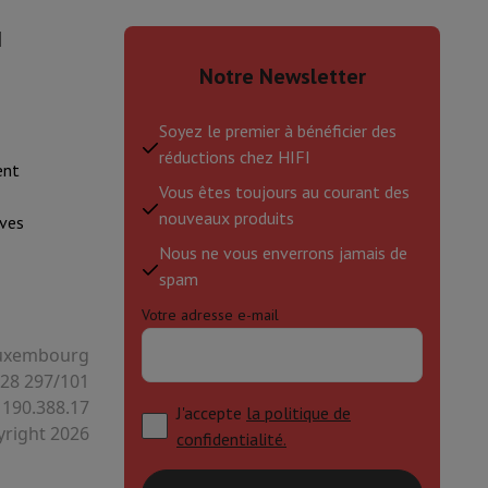
I
is de souris
Hubs
Autres
Notre Newsletter
Soyez le premier à bénéficier des
réductions chez HIFI
ent
Vous êtes toujours au courant des
oise Cancelling
Écouteurs de Sport
Casques et écouteurs bluetoot
nouveaux produits
ves
Nous ne vous enverrons jamais de
spam
Votre adresse e-mail
 Luxembourg
128 297/101
 190.388.17
J'accepte
la politique de
right 2026
confidentialité.