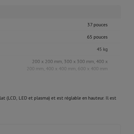
37 pouces
isine et à épices
65 pouces
45 kg
200 x 200 mm, 300 x 300 mm, 400 x
200 mm, 400 x 400 mm, 600 x 400 mm
37", 39", 40", 43", 49", 50", 55", 58", 65"
at (LCD, LED et plasma) et est réglable en hauteur. Il est
200 x 200
600 x 400