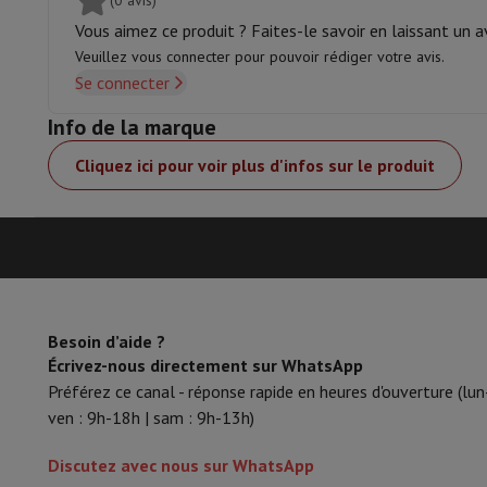
(0 avis)
Smartphones
Tous les smartphones
Apple iPhone
iPhone 17
i
Smartphones reconditionnés
Smartphones reconditionnés
iPh
Vous aimez ce produit ? Faites-le savoir en laissant un av
Hauteur
Montres connectées
Smartwatch
Apple Watch
Samsung Gala
Veuillez vous connecter pour pouvoir rédiger votre avis.
Largeur
Protection
Housse iPhone
Housse Samsung
Housse Universel
Se connecter
Recharger
Powerbank
Chargeur
Chargeurs de voiture
Chargeurs
Info de la marque
Accessoires Téléphonie
Carte Mémoire
Câble
Support Voiture
D
Terminaux de paiement
SumUp
Cliquez ici pour voir plus d'infos sur le produit
GSM
Tous les GSM
GSM Emporia
GSM Nokia
Téléphonie fixe
Tous les Téléphones Fixes
Téléphones Gigase
Système de navigation
Navigation Voiture
Avertisseur de rad
Divers
Talkie Walkie
Imprimantes photo mobiles
Ordinateur & Tablette
Ordinateur Portable
Ordinateur Portable
Ordinateur ultra-po
Besoin d’aide ?
Ordinateur de Bureau
Ordinateur de Bureau
Ordinateur Tout-
Écrivez-nous directement sur WhatsApp
PC Gaming
L'Espace Gaming
Ordinateur Portable Gaming
PC G
Préférez ce canal - réponse rapide en heures d'ouverture (lun
Tablette & E-Reader
Tablette
E-Reader
Apple iPad
Samsung G
ven : 9h-18h | sam : 9h-13h)
Imprimante & Scanner
Imprimantes
HP Instant Ink
Imprimante
Réseau
FRITZ!
Caméras de surveillance
Discutez avec nous sur WhatsApp
Périphérique
Écran PC
Clavier
Souris
Casques PC
Projecteur
Web