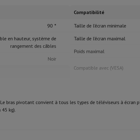
Compatibilité
tres de cuisson
90 °
Taille de l'écran minimale
cher & Couper
Cuillères de cuisine
Mélanger & Mesurer
Moulins de cu
ble en hauteur, système de
Taille de l'écran maximal
rangement des câbles
Poids maximal
Noir
Compatible avec (VESA)
à dents
Compatible avec (pouce tv)
TV
 soufflante
Dyson Airwrap
Dyson Corrale
Dyson Supersonic
VESA
Pied
e bras pivotant convient à tous les types de téléviseurs à écran pl
ondeuse à barbe
Tondeuse nez-oreilles
Têtes de rasage
 45 kg).
Pivotant
Norme VESA minimum
épaules
Massage de corps
Norme VESA maximum
Thermomètre
Couverture chauffante
Produit information
73 cm