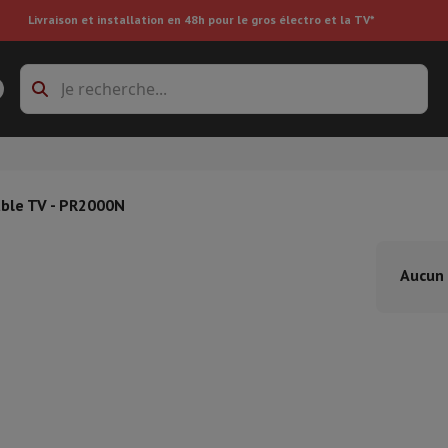
Livraison et installation en 48h pour le gros électro et la TV*
s à laver
Cadres de superposition et socles
boxes
Réfrigérateur encastrable
ble TV - PR2000N
re
Aucun 
ai
Aspirateur à main
Aspirateur robot
Aspirateur multifonctions
Aspir
 tondeuse
Nettoyeur à vapeur
Nettoyeur de sols & tapis
Produits d
epasseuse
Planche à repasser
Accessoires
ircooler
Humidificateur
Déshumidificateur
Chauffage d'appoint
Traite