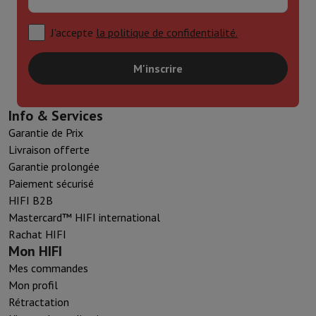
Sport, Gaming & Domotique
Home & Domotica
Smart Home
Sécurité & Protection
Caméras de
J'accepte
la politique de confidentialité.
Montres connectées
Smartwatch
Apple Watch
Samsung Galaxy Wa
Mobilité électrique
Toute la mobilité électrique
Trottinette électr
M'inscrire
Smart Toys
Casque de réalité virtuelle
Drone
Drones DJI
Gaming Console
Consoles de Jeu
Consoles reconditionnées
Contrôl
Accessoires de Sport
Écouteurs de Sport
Info & Services
Batterie & Électricité
Batteries
Chargeur pour batteries
Prises de 
Garantie de Prix
Info & Conseils
Livraison offerte
Pourquoi choisir HiFi
Garantie prolongée
Livraison offerte
10 points de vente
Satisfait ou remboursé
Payer 
Paiement sécurisé
Nos services
Livraison offerte
Retrait en magasin
Installation gro
HIFI B2B
Service client
Réparation de votre appareil
Vérifiez votre heure de 
Mastercard™ HIFI international
Foire aux questions
Puis-je acheter à crédit avec la Mastercard HI
Rachat HIFI
Mon HIFI
Mes commandes
Mon profil
Rétractation